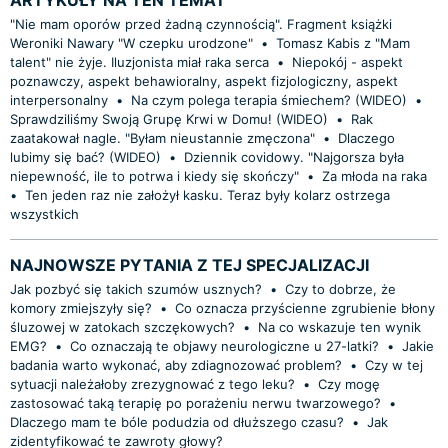
"Nie mam oporów przed żadną czynnością". Fragment książki
Weroniki Nawary "W czepku urodzone"
•
Tomasz Kabis z "Mam
talent" nie żyje. Iluzjonista miał raka serca
•
Niepokój - aspekt
poznawczy, aspekt behawioralny, aspekt fizjologiczny, aspekt
interpersonalny
•
Na czym polega terapia śmiechem? (WIDEO)
•
Sprawdziliśmy Swoją Grupę Krwi w Domu! (WIDEO)
•
Rak
zaatakował nagle. "Byłam nieustannie zmęczona"
•
Dlaczego
lubimy się bać? (WIDEO)
•
Dziennik covidowy. "Najgorsza była
niepewność, ile to potrwa i kiedy się skończy"
•
Za młoda na raka
•
Ten jeden raz nie założył kasku. Teraz były kolarz ostrzega
wszystkich
NAJNOWSZE PYTANIA Z TEJ SPECJALIZACJI
Jak pozbyć się takich szumów usznych?
•
Czy to dobrze, że
komory zmiejszyły się?
•
Co oznacza przyścienne zgrubienie błony
śluzowej w zatokach szczękowych?
•
Na co wskazuje ten wynik
EMG?
•
Co oznaczają te objawy neurologiczne u 27-latki?
•
Jakie
badania warto wykonać, aby zdiagnozować problem?
•
Czy w tej
sytuacji należałoby zrezygnować z tego leku?
•
Czy mogę
zastosować taką terapię po porażeniu nerwu twarzowego?
•
Dlaczego mam te bóle podudzia od dłuższego czasu?
•
Jak
zidentyfikować te zawroty głowy?