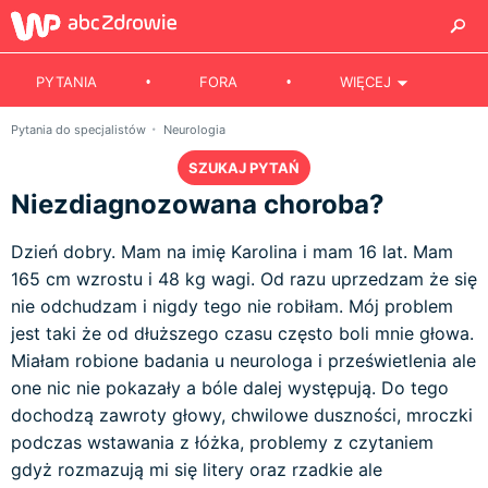
PYTANIA
FORA
WIĘCEJ
Pytania do specjalistów
Neurologia
SZUKAJ PYTAŃ
Niezdiagnozowana choroba?
Dzień dobry. Mam na imię Karolina i mam 16 lat. Mam
165 cm wzrostu i 48 kg wagi. Od razu uprzedzam że się
nie odchudzam i nigdy tego nie robiłam. Mój problem
jest taki że od dłuższego czasu często boli mnie głowa.
Miałam robione badania u neurologa i prześwietlenia ale
one nic nie pokazały a bóle dalej występują. Do tego
dochodzą zawroty głowy, chwilowe duszności, mroczki
podczas wstawania z łóżka, problemy z czytaniem
gdyż rozmazują mi się litery oraz rzadkie ale