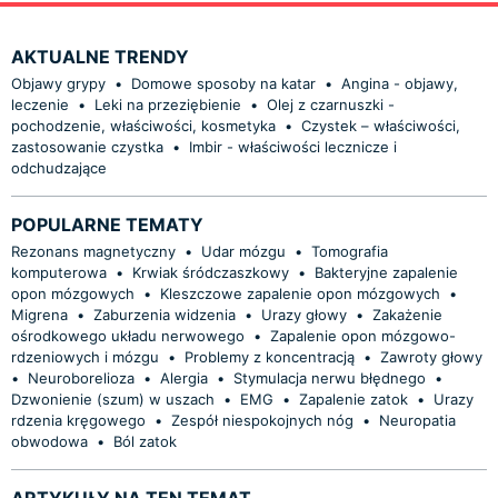
AKTUALNE TRENDY
Objawy grypy
•
Domowe sposoby na katar
•
Angina - objawy,
leczenie
•
Leki na przeziębienie
•
Olej z czarnuszki -
pochodzenie, właściwości, kosmetyka
•
Czystek – właściwości,
zastosowanie czystka
•
Imbir - właściwości lecznicze i
odchudzające
POPULARNE TEMATY
Rezonans magnetyczny
•
Udar mózgu
•
Tomografia
komputerowa
•
Krwiak śródczaszkowy
•
Bakteryjne zapalenie
opon mózgowych
•
Kleszczowe zapalenie opon mózgowych
•
Migrena
•
Zaburzenia widzenia
•
Urazy głowy
•
Zakażenie
ośrodkowego układu nerwowego
•
Zapalenie opon mózgowo-
rdzeniowych i mózgu
•
Problemy z koncentracją
•
Zawroty głowy
•
Neuroborelioza
•
Alergia
•
Stymulacja nerwu błędnego
•
Dzwonienie (szum) w uszach
•
EMG
•
Zapalenie zatok
•
Urazy
rdzenia kręgowego
•
Zespół niespokojnych nóg
•
Neuropatia
obwodowa
•
Ból zatok
ARTYKUŁY NA TEN TEMAT