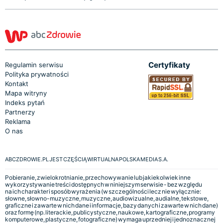
Certyfikaty
Regulamin serwisu
Polityka prywatności
Kontakt
Mapa witryny
Indeks pytań
Partnerzy
Reklama
O nas
ABCZDROWIE.PL JEST CZĘŚCIĄ WIRTUALNA POLSKA MEDIA S.A.
Pobieranie, zwielokrotnianie, przechowywanie lub jakiekolwiek inne
wykorzystywanie treści dostępnych w niniejszym serwisie - bez względu
na ich charakter i sposób wyrażenia (w szczególności lecz nie wyłącznie:
słowne, słowno-muzyczne, muzyczne, audiowizualne, audialne, tekstowe,
graficzne i zawarte w nich dane i informacje, bazy danych i zawarte w nich dane)
oraz formę (np. literackie, publicystyczne, naukowe, kartograficzne, programy
komputerowe, plastyczne, fotograficzne) wymaga uprzedniej i jednoznacznej