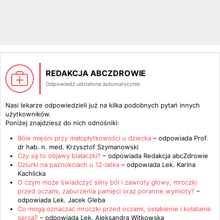
REDAKCJA ABCZDROWIE
Odpowiedź udzielona automatycznie
Nasi lekarze odpowiedzieli już na kilka podobnych pytań innych
użytkowników.
Poniżej znajdziesz do nich odnośniki:
Bóle mięśni przy małopłytkowości u dziecka
– odpowiada
Prof.
dr hab. n. med. Krzysztof Szymanowski
Czy są to objawy białaczki?
– odpowiada
Redakcja abcZdrowie
Dziurki na paznokciach u 12-latka
– odpowiada
Lek. Karina
Kachlicka
O czym może świadczyć silny ból i zawroty głowy, mroczki
przed oczami, zaburzenia pamięci oraz poranne wymioty?
–
odpowiada
Lek. Jacek Gleba
Co mogą oznaczać mroczki przed oczami, osłabienie i kołatanie
serca?
– odpowiada
Lek. Aleksandra Witkowska