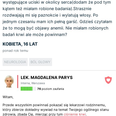
występujące uciski w okolicy serca(dodam że pod tym
kątem też miałam robione badania).Strasznie
rozdwajają mi się paznokcie i wylatują włosy. Po
jednym czesaniu mam ich pełną garść. Gdzieś czytałam
że to mogą być objawy anemii. Nie miałam robionych
badań krwi ale może powinnam?
KOBIETA, 16 LAT
ponad rok temu
NEUROLOGIA
BÓL GŁOWY
LEK. MAGDALENA PARYS
Interna
,
Warszawa
76
poziom zaufania
Witam,
Przede wszystkim powinnaś pokazać się lekarzowi rodzinnemu,
który zbierze dokładny wywiad na temat Twojego ogólnego stanu
zdrowia, zbada Cię, mierząc przy tym
ciśnienie krwi
.