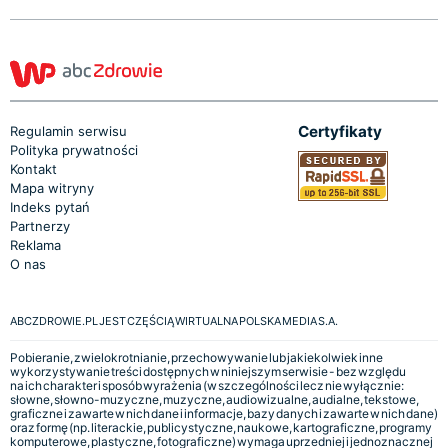
Certyfikaty
Regulamin serwisu
Polityka prywatności
Kontakt
Mapa witryny
Indeks pytań
Partnerzy
Reklama
O nas
ABCZDROWIE.PL JEST CZĘŚCIĄ WIRTUALNA POLSKA MEDIA S.A.
Pobieranie, zwielokrotnianie, przechowywanie lub jakiekolwiek inne
wykorzystywanie treści dostępnych w niniejszym serwisie - bez względu
na ich charakter i sposób wyrażenia (w szczególności lecz nie wyłącznie:
słowne, słowno-muzyczne, muzyczne, audiowizualne, audialne, tekstowe,
graficzne i zawarte w nich dane i informacje, bazy danych i zawarte w nich dane)
oraz formę (np. literackie, publicystyczne, naukowe, kartograficzne, programy
komputerowe, plastyczne, fotograficzne) wymaga uprzedniej i jednoznacznej