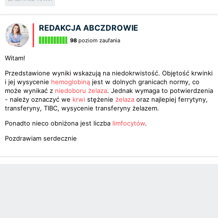
REDAKCJA ABCZDROWIE
98
poziom zaufania
Witam!
Przedstawione wyniki wskazują na niedokrwistość. Objętość krwinki
i jej wysycenie
hemoglobiną
jest w dolnych granicach normy, co
może wynikać z
niedoboru żelaza
. Jednak wymaga to potwierdzenia
- należy oznaczyć we
krwi
stężenie
żelaza
oraz najlepiej ferrytyny,
transferyny, TIBC, wysycenie transferyny żelazem.
Ponadto nieco obniżona jest liczba
limfocytów
.
Pozdrawiam serdecznie