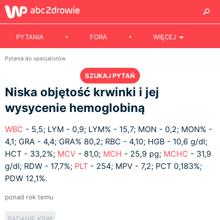
PYTANIA
FORA
WIĘCEJ
Pytania do specjalistów
SZUKAJ PYTAŃ
Niska objętość krwinki i jej
wysycenie hemoglobiną
WBC
- 5,5; LYM - 0,9; LYM% - 15,7; MON - 0,2; MON% -
4,1; GRA - 4,4; GRA% 80,2; RBC - 4,10; HGB - 10,6 g/dl;
HCT - 33,2%;
MCV
- 81,0;
MCH
- 25,9 pg;
MCHC
- 31,9
g/dl; RDW - 17,7%;
PLT
- 254; MPV - 7,2; PCT 0,183%;
PDW 12,1%.
ponad rok temu
BADANIE KRWI