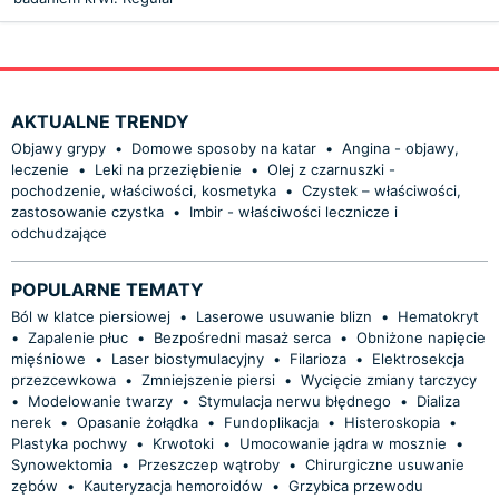
AKTUALNE TRENDY
Objawy grypy
•
Domowe sposoby na katar
•
Angina - objawy,
leczenie
•
Leki na przeziębienie
•
Olej z czarnuszki -
pochodzenie, właściwości, kosmetyka
•
Czystek – właściwości,
zastosowanie czystka
•
Imbir - właściwości lecznicze i
odchudzające
POPULARNE TEMATY
Ból w klatce piersiowej
•
Laserowe usuwanie blizn
•
Hematokryt
•
Zapalenie płuc
•
Bezpośredni masaż serca
•
Obniżone napięcie
mięśniowe
•
Laser biostymulacyjny
•
Filarioza
•
Elektrosekcja
przezcewkowa
•
Zmniejszenie piersi
•
Wycięcie zmiany tarczycy
•
Modelowanie twarzy
•
Stymulacja nerwu błędnego
•
Dializa
nerek
•
Opasanie żołądka
•
Fundoplikacja
•
Histeroskopia
•
Plastyka pochwy
•
Krwotoki
•
Umocowanie jądra w mosznie
•
Synowektomia
•
Przeszczep wątroby
•
Chirurgiczne usuwanie
zębów
•
Kauteryzacja hemoroidów
•
Grzybica przewodu