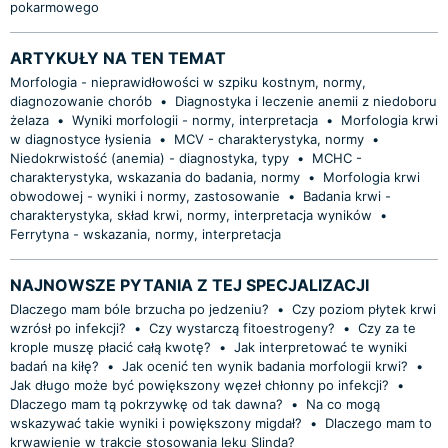
pokarmowego
ARTYKUŁY NA TEN TEMAT
Morfologia - nieprawidłowości w szpiku kostnym, normy,
diagnozowanie chorób
•
Diagnostyka i leczenie anemii z niedoboru
żelaza
•
Wyniki morfologii - normy, interpretacja
•
Morfologia krwi
w diagnostyce łysienia
•
MCV - charakterystyka, normy
•
Niedokrwistość (anemia) - diagnostyka, typy
•
MCHC -
charakterystyka, wskazania do badania, normy
•
Morfologia krwi
obwodowej - wyniki i normy, zastosowanie
•
Badania krwi -
charakterystyka, skład krwi, normy, interpretacja wyników
•
Ferrytyna - wskazania, normy, interpretacja
NAJNOWSZE PYTANIA Z TEJ SPECJALIZACJI
Dlaczego mam bóle brzucha po jedzeniu?
•
Czy poziom płytek krwi
wzrósł po infekcji?
•
Czy wystarczą fitoestrogeny?
•
Czy za te
krople muszę płacić całą kwotę?
•
Jak interpretować te wyniki
badań na kiłę?
•
Jak ocenić ten wynik badania morfologii krwi?
•
Jak długo może być powiększony węzeł chłonny po infekcji?
•
Dlaczego mam tą pokrzywkę od tak dawna?
•
Na co mogą
wskazywać takie wyniki i powiększony migdał?
•
Dlaczego mam to
krwawienie w trakcie stosowania leku Slinda?