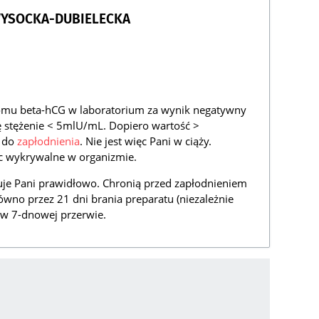
WYSOCKA-DUBIELECKA
omu beta-hCG w laboratorium za wynik negatywny
ię stężenie < 5mlU/mL. Dopiero wartość >
o do
zapłodnienia
. Nie jest więc Pani w ciąży.
 wykrywalne w organizmie.
je Pani prawidłowo. Chronią przed zapłodnieniem
równo przez 21 dni brania preparatu (niezależnie
 i w 7-dnowej przerwie.