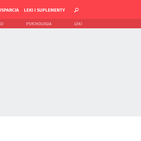
WSPARCIA
LEKI I SUPLEMENTY
KO
PSYCHOLOGIA
LEKI