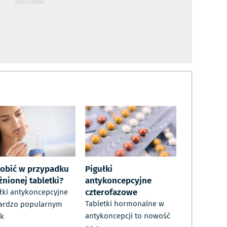
robić w przypadku
Pigułki
źnionej tabletki?
antykoncepcyjne
czterofazowe
łki antykoncepcyjne
Tabletki hormonalne w
ardzo popularnym
antykoncepcji to nowość
dk