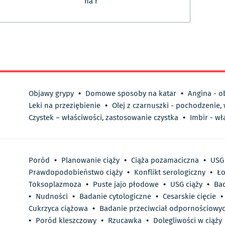
na r
Objawy grypy
•
Domowe sposoby na katar
•
Angina - o
Leki na przeziębienie
•
Olej z czarnuszki - pochodzenie,
Czystek – właściwości, zastosowanie czystka
•
Imbir - wł
Poród
•
Planowanie ciąży
•
Ciąża pozamaciczna
•
USG
Prawdopodobieństwo ciąży
•
Konflikt serologiczny
•
Ło
Toksoplazmoza
•
Puste jajo płodowe
•
USG ciąży
•
Bad
•
Nudności
•
Badanie cytologiczne
•
Cesarskie cięcie
•
Cukrzyca ciążowa
•
Badanie przeciwciał odpornościowyc
•
Poród kleszczowy
•
Rzucawka
•
Dolegliwości w ciąży