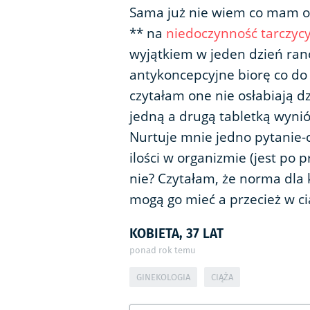
Sama już nie wiem co mam o 
** na
niedoczynność tarczyc
wyjątkiem w jeden dzień ra
antykoncepcyjne biorę co do m
czytałam one nie osłabiają d
jedną a drugą tabletką wynió
Nurtuje mnie jedno pytanie
ilości w organizmie (jest po p
nie? Czytałam, że norma dla
mogą go mieć a przecież w ci
KOBIETA, 37 LAT
ponad rok temu
GINEKOLOGIA
CIĄŻA