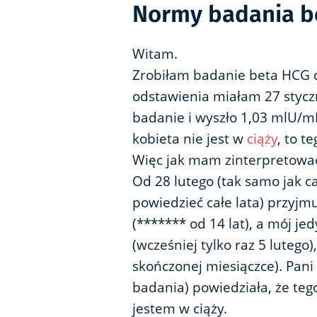
Normy badania b
Witam.
Zrobiłam badanie beta HCG d
odstawienia miałam 27 styczn
badanie i wyszło 1,03 mlU/mL.
kobieta nie jest w
ciąży
, to t
Więc jak mam zinterpretować
Od 28 lutego (tak samo jak c
powiedzieć całe lata) przyjm
(******* od 14 lat), a mój j
(wcześniej tylko raz 5 lutego
skończonej miesiączce). Pani
badania) powiedziała, że te
jestem w ciąży.