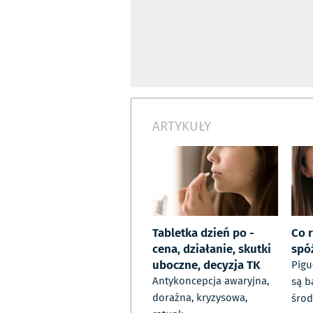
ARTYKUŁY
Tabletka dzień po -
Co 
cena, działanie, skutki
spó
uboczne, decyzja TK
Pigu
Antykoncepcja awaryjna,
są b
doraźna, kryzysowa,
śro