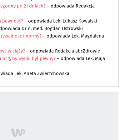
arygodny po 21 dniach?
– odpowiada
Redakcja
a pewność?
– odpowiada
Lek. Łukasz Kowalski
odpowiada
Dr n. med. Bogdan Ostrowski
krywalność i normy?
– odpowiada
Lek. Magdalena
być w ciąży?
– odpowiada
Redakcja abcZdrowie
 hcg, by wynik był pewny?
– odpowiada
Lek. Maja
owiada
Lek. Aneta Zwierzchowska