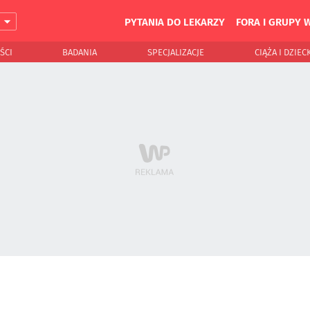
PYTANIA DO LEKARZY
FORA I GRUPY 
J
ŚCI
BADANIA
SPECJALIZACJE
CIĄŻA I DZIEC