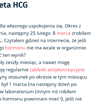
eta HCG
la własnego uspokojenia się. Okres z
ia, następny 25 lutego. 8
marca
zrobiłam
 Czytałam gdzieś na internecie, że jeśli
ego
hormonu
nie ma wcale w organizmie.
 ten wynik?
ały zeszły miesiąc, a nawet mogę
uję regularnie
tabletki antykoncepcyjne
edyny stosunek po okresie w tym miesiącu
), był 1 marca (na następny dzień po
 w laboratorium (innym niż robiłam
go hormonu powinnam mieć 0, jeśli nie