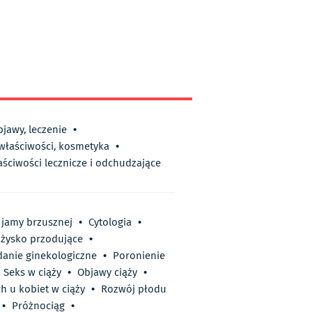
bjawy, leczenie
•
 właściwości, kosmetyka
•
aściwości lecznicze i odchudzające
 jamy brzusznej
•
Cytologia
•
żysko przodujące
•
anie ginekologiczne
•
Poronienie
Seks w ciąży
•
Objawy ciąży
•
h u kobiet w ciąży
•
Rozwój płodu
•
Próżnociąg
•