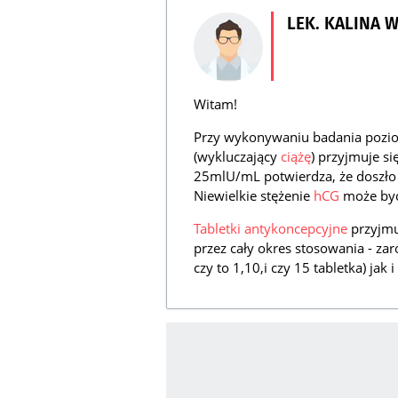
LEK. KALINA 
Witam!
Przy wykonywaniu badania pozi
(wykluczający
ciążę
) przyjmuje s
25mlU/mL potwierdza, że doszł
Niewielkie stężenie
hCG
może byc
Tabletki antykoncepcyjne
przyjmu
przez cały okres stosowania - za
czy to 1,10,i czy 15 tabletka) jak