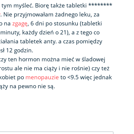
tym myśleć. Biorę także tabletki ********
y
. Nie przyjmowałam żadnego leku, za
no na
zgagę
, 6 dni po stosunku (tabletki
inuty, każdy dzień o 21), a z tego co
ziałania tabletek anty. a czas pomiędzy
sł 12 godzin.
-czy ten hormon można mieć w śladowej
rostu ale nie ma ciąży i nie rośnie) czy też
 kobiet po
menopauzie
to <9.5 więc jednak
ąży na pewno nie są.