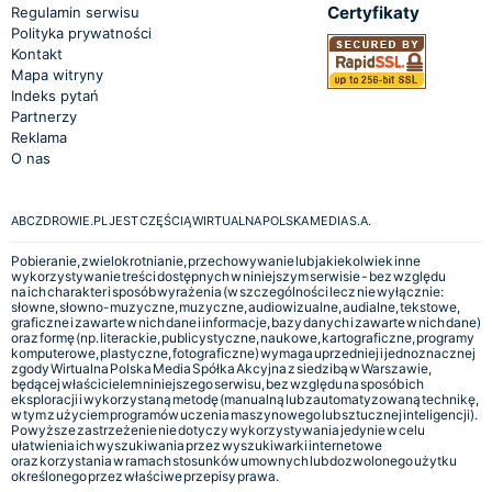
Certyfikaty
Regulamin serwisu
Polityka prywatności
Kontakt
Mapa witryny
Indeks pytań
Partnerzy
Reklama
O nas
ABCZDROWIE.PL JEST CZĘŚCIĄ WIRTUALNA POLSKA MEDIA S.A.
Pobieranie, zwielokrotnianie, przechowywanie lub jakiekolwiek inne
wykorzystywanie treści dostępnych w niniejszym serwisie - bez względu
na ich charakter i sposób wyrażenia (w szczególności lecz nie wyłącznie:
słowne, słowno-muzyczne, muzyczne, audiowizualne, audialne, tekstowe,
graficzne i zawarte w nich dane i informacje, bazy danych i zawarte w nich dane)
oraz formę (np. literackie, publicystyczne, naukowe, kartograficzne, programy
komputerowe, plastyczne, fotograficzne) wymaga uprzedniej i jednoznacznej
zgody Wirtualna Polska Media Spółka Akcyjna z siedzibą w Warszawie,
będącej właścicielem niniejszego serwisu, bez względu na sposób ich
eksploracji i wykorzystaną metodę (manualną lub zautomatyzowaną technikę,
w tym z użyciem programów uczenia maszynowego lub sztucznej inteligencji).
Powyższe zastrzeżenie nie dotyczy wykorzystywania jedynie w celu
ułatwienia ich wyszukiwania przez wyszukiwarki internetowe
oraz korzystania w ramach stosunków umownych lub dozwolonego użytku
określonego przez właściwe przepisy prawa.