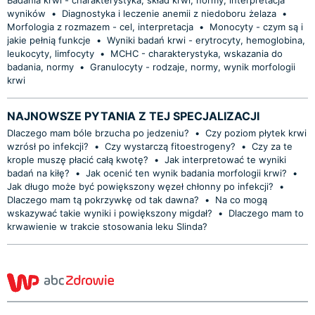
wyników
•
Diagnostyka i leczenie anemii z niedoboru żelaza
•
Morfologia z rozmazem - cel, interpretacja
•
Monocyty - czym są i
jakie pełnią funkcje
•
Wyniki badań krwi - erytrocyty, hemoglobina,
leukocyty, limfocyty
•
MCHC - charakterystyka, wskazania do
badania, normy
•
Granulocyty - rodzaje, normy, wynik morfologii
krwi
NAJNOWSZE PYTANIA Z TEJ SPECJALIZACJI
Dlaczego mam bóle brzucha po jedzeniu?
•
Czy poziom płytek krwi
wzrósł po infekcji?
•
Czy wystarczą fitoestrogeny?
•
Czy za te
krople muszę płacić całą kwotę?
•
Jak interpretować te wyniki
badań na kiłę?
•
Jak ocenić ten wynik badania morfologii krwi?
•
Jak długo może być powiększony węzeł chłonny po infekcji?
•
Dlaczego mam tą pokrzywkę od tak dawna?
•
Na co mogą
wskazywać takie wyniki i powiększony migdał?
•
Dlaczego mam to
krwawienie w trakcie stosowania leku Slinda?