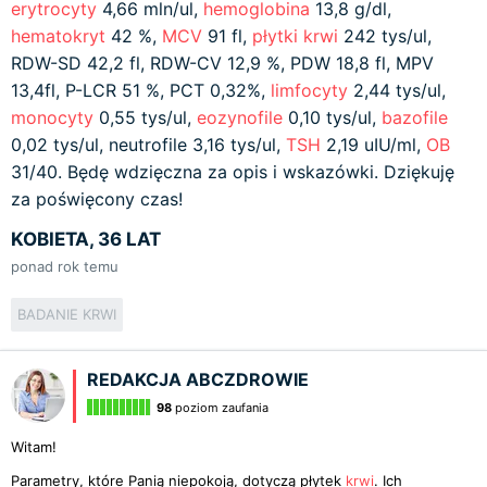
erytrocyty
4,66 mln/ul,
hemoglobina
13,8 g/dl,
hematokryt
42 %,
MCV
91 fl,
płytki krwi
242 tys/ul,
RDW-SD 42,2 fl, RDW-CV 12,9 %, PDW 18,8 fl, MPV
13,4fl, P-LCR 51 %, PCT 0,32%,
limfocyty
2,44 tys/ul,
monocyty
0,55 tys/ul,
eozynofile
0,10 tys/ul,
bazofile
0,02 tys/ul, neutrofile 3,16 tys/ul,
TSH
2,19 uIU/ml,
OB
31/40. Będę wdzięczna za opis i wskazówki. Dziękuję
za poświęcony czas!
KOBIETA, 36 LAT
ponad rok temu
BADANIE KRWI
REDAKCJA ABCZDROWIE
98
poziom zaufania
Witam!
Parametry, które Panią niepokoją, dotyczą płytek
krwi
. Ich