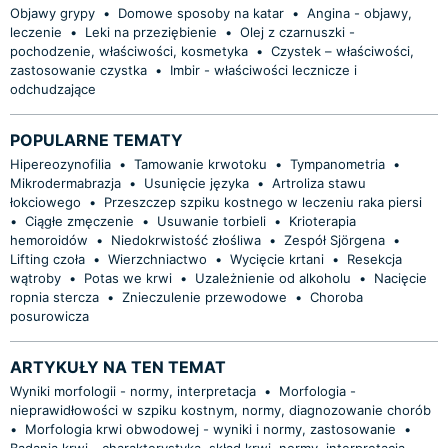
Objawy grypy
•
Domowe sposoby na katar
•
Angina - objawy,
leczenie
•
Leki na przeziębienie
•
Olej z czarnuszki -
pochodzenie, właściwości, kosmetyka
•
Czystek – właściwości,
zastosowanie czystka
•
Imbir - właściwości lecznicze i
odchudzające
POPULARNE TEMATY
Hipereozynofilia
•
Tamowanie krwotoku
•
Tympanometria
•
Mikrodermabrazja
•
Usunięcie języka
•
Artroliza stawu
łokciowego
•
Przeszczep szpiku kostnego w leczeniu raka piersi
•
Ciągłe zmęczenie
•
Usuwanie torbieli
•
Krioterapia
hemoroidów
•
Niedokrwistość złośliwa
•
Zespół Sjörgena
•
Lifting czoła
•
Wierzchniactwo
•
Wycięcie krtani
•
Resekcja
wątroby
•
Potas we krwi
•
Uzależnienie od alkoholu
•
Nacięcie
ropnia stercza
•
Znieczulenie przewodowe
•
Choroba
posurowicza
ARTYKUŁY NA TEN TEMAT
Wyniki morfologii - normy, interpretacja
•
Morfologia -
nieprawidłowości w szpiku kostnym, normy, diagnozowanie chorób
•
Morfologia krwi obwodowej - wyniki i normy, zastosowanie
•
Badania krwi - charakterystyka, skład krwi, normy, interpretacja