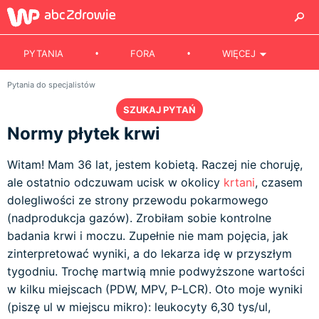
PYTANIA
FORA
WIĘCEJ
Pytania do specjalistów
SZUKAJ PYTAŃ
Normy płytek krwi
Witam! Mam 36 lat, jestem kobietą. Raczej nie choruję,
ale ostatnio odczuwam ucisk w okolicy
krtani
, czasem
dolegliwości ze strony przewodu pokarmowego
(nadprodukcja gazów). Zrobiłam sobie kontrolne
badania krwi i moczu. Zupełnie nie mam pojęcia, jak
zinterpretować wyniki, a do lekarza idę w przyszłym
tygodniu. Trochę martwią mnie podwyższone wartości
w kilku miejscach (PDW, MPV, P-LCR). Oto moje wyniki
(piszę ul w miejscu mikro): leukocyty 6,30 tys/ul,