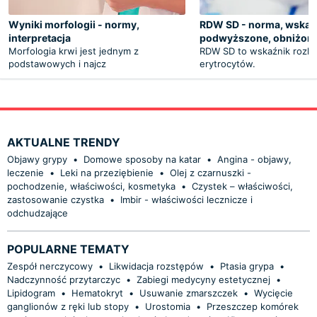
Wyniki morfologii - normy,
RDW SD - norma, wskaza
interpretacja
podwyższone, obniżon
Morfologia krwi jest jednym z
RDW SD to wskaźnik rozkł
podstawowych i najcz
erytrocytów.
AKTUALNE TRENDY
Objawy grypy
•
Domowe sposoby na katar
•
Angina - objawy,
leczenie
•
Leki na przeziębienie
•
Olej z czarnuszki -
pochodzenie, właściwości, kosmetyka
•
Czystek – właściwości,
zastosowanie czystka
•
Imbir - właściwości lecznicze i
odchudzające
POPULARNE TEMATY
Zespół nerczycowy
•
Likwidacja rozstępów
•
Ptasia grypa
•
Nadczynność przytarczyc
•
Zabiegi medycyny estetycznej
•
Lipidogram
•
Hematokryt
•
Usuwanie zmarszczek
•
Wycięcie
ganglionów z ręki lub stopy
•
Urostomia
•
Przeszczep komórek