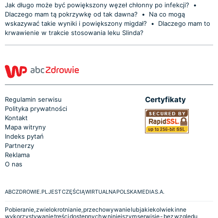
Jak długo może być powiększony węzeł chłonny po infekcji?
•
Dlaczego mam tą pokrzywkę od tak dawna?
•
Na co mogą
wskazywać takie wyniki i powiększony migdał?
•
Dlaczego mam to
krwawienie w trakcie stosowania leku Slinda?
Certyfikaty
Regulamin serwisu
Polityka prywatności
Kontakt
Mapa witryny
Indeks pytań
Partnerzy
Reklama
O nas
ABCZDROWIE.PL JEST CZĘŚCIĄ WIRTUALNA POLSKA MEDIA S.A.
Pobieranie, zwielokrotnianie, przechowywanie lub jakiekolwiek inne
wykorzystywanie treści dostępnych w niniejszym serwisie - bez względu