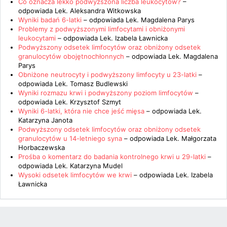
Co oznacza lekko podwyższona liczba leukocytów?
–
odpowiada
Lek. Aleksandra Witkowska
Wyniki badań 6-latki
– odpowiada
Lek. Magdalena Parys
Problemy z podwyższonymi limfocytami i obniżonymi
leukocytami
– odpowiada
Lek. Izabela Ławnicka
Podwyższony odsetek limfocytów oraz obniżony odsetek
granulocytów obojętnochłonnych
– odpowiada
Lek. Magdalena
Parys
Obniżone neutrocyty i podwyższony limfocyty u 23-latki
–
odpowiada
Lek. Tomasz Budlewski
Wyniki rozmazu krwi i podwyższony poziom limfocytów
–
odpowiada
Lek. Krzysztof Szmyt
Wyniki 6-latki, która nie chce jeść mięsa
– odpowiada
Lek.
Katarzyna Janota
Podwyższony odsetek limfocytów oraz obniżony odsetek
granulocytów u 14-letniego syna
– odpowiada
Lek. Małgorzata
Horbaczewska
Prośba o komentarz do badania kontrolnego krwi u 29-latki
–
odpowiada
Lek. Katarzyna Mudel
Wysoki odsetek limfocytów we krwi
– odpowiada
Lek. Izabela
Ławnicka