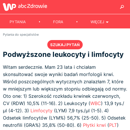
PYTANIA
FORA
WIĘCEJ
Pytania do specjalistów
SZUKAJ PYTAŃ
Podwyższone leukocyty i limfocyty
Witam serdecznie. Mam 23 lata i chciałam
skonsultować swoje wyniki badań morfologii krwi.
Wśród poszczególnych wytycznych znalazłam 7, które
w mniejszym lub większym stopniu odbiegają od normy.
Oto one: 1) Szerokość rozkładu krwinek czerwonych,
CV (RDW) 10,5% (11-16). 2) Leukocyty (
WBC
) 13,9 tys./
µl (4-12). 3)
Limfocyty
(LYM) 7,9 tys./µl (1-5). 4)
Odsetek limfocytów (LYM%) 56,7% (25-50). 5) Odsetek
neutrofili (GRA%) 35,8% (50-80). 6)
Płytki krwi
(
PLT
)