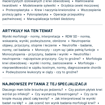
macierzystych izolowanych z krwi obwodowej
•
Klamrowanie
twardówki
•
Modelowanie sylwetki
•
Grzybica cewki moczowej
•
Protezoplastyka
•
Krew i naczynia krwionośne
•
Wszczepienie
protezy jądra
•
Pyloroplastyka
•
Operacje przepukliny
pachwinowej
•
Marsupializacja torbieli śledziony
ARTYKUŁY NA TEN TEMAT
Wyniki morfologii - normy, interpretacja
•
RDW SD - norma,
wskazania, wyniki, podwyższone, obniżone
•
Neutropenia:
objawy, przyczyny, stopnie i leczenie
•
Neutrofile - badanie,
normy, cel badania
•
Monocyty - czym są i jakie pełnią funkcje
•
Monocytopenia - przyczyny, badanie i wyniki
•
Neutrofilia i
neutropenia - najczęstsze przyczyny. Czy to groźne?
•
Morfologia
krwi obwodowej - wyniki i normy, zastosowanie
•
Morfologia -
nieprawidłowości w szpiku kostnym, normy, diagnozowanie chorób
•
Podwyższone leukocyty w ciąży - czy to groźne?
NAJNOWSZE PYTANIA Z TEJ SPECJALIZACJI
Dlaczego mam bóle brzucha po jedzeniu?
•
Czy poziom płytek krwi
wzrósł po infekcji?
•
Czy wystarczą fitoestrogeny?
•
Czy za te
krople muszę płacić całą kwotę?
•
Jak interpretować te wyniki
badań na kiłę?
•
Jak ocenić ten wynik badania morfologii krwi?
•