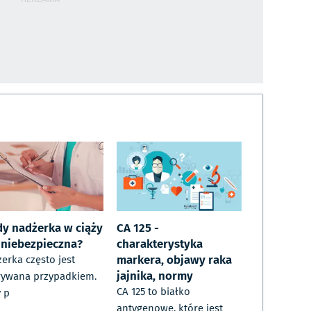
dy nadżerka w ciąży
CA 125 -
t niebezpieczna?
charakterystyka
markera, objawy raka
erka często jest
jajnika, normy
ywana przypadkiem.
CA 125 to białko
 p
antygenowe, które jest