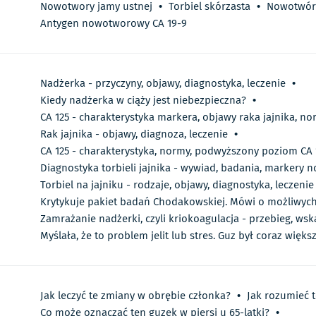
Nowotwory jamy ustnej
•
Torbiel skórzasta
•
Nowotwór 
Antygen nowotworowy CA 19-9
Nadżerka - przyczyny, objawy, diagnostyka, leczenie
•
Kiedy nadżerka w ciąży jest niebezpieczna?
•
CA 125 - charakterystyka markera, objawy raka jajnika, n
Rak jajnika - objawy, diagnoza, leczenie
•
CA 125 - charakterystyka, normy, podwyższony poziom CA 
Diagnostyka torbieli jajnika - wywiad, badania, markery
Torbiel na jajniku - rodzaje, objawy, diagnostyka, leczenie
Krytykuje pakiet badań Chodakowskiej. Mówi o możliwyc
Zamrażanie nadżerki, czyli kriokoagulacja - przebieg, ws
Myślała, że to problem jelit lub stres. Guz był coraz więks
Jak leczyć te zmiany w obrębie członka?
•
Jak rozumieć t
Co może oznaczać ten guzek w piersi u 65-latki?
•