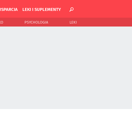
WSPARCIA
LEKI I SUPLEMENTY
KO
PSYCHOLOGIA
LEKI