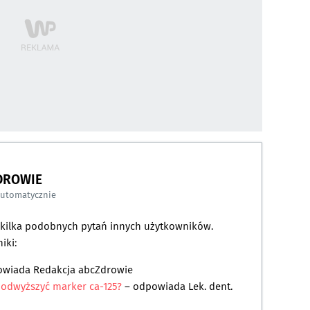
DROWIE
automatycznie
a kilka podobnych pytań innych użytkowników.
iki:
owiada
Redakcja abcZdrowie
podwyższyć marker ca-125?
– odpowiada
Lek. dent.