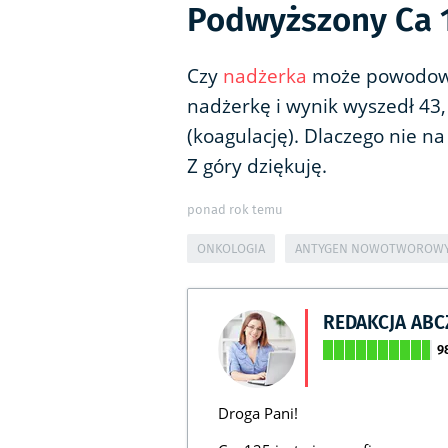
Podwyższony Ca 
Czy
nadżerka
może powodow
nadżerkę i wynik wyszedł 43,
(koagulację). Dlaczego nie n
Z góry dziękuję.
ponad rok temu
ONKOLOGIA
ANTYGEN NOWOTWOROWY 
REDAKCJA AB
9
Droga Pani!