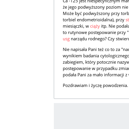
Ca -125 jest niespecyficznym m
że jego podwyższony poziom nie j
Może być podwyższony przy torbie
torbiel endometrioidalna), przy
s
miesiączki, w
ciąży
itp. Nie podał
to rutynowe postępowanie przy "
usg
narządu rodnego? Czy stwier
Nie napisała Pani też co to za "
wynikiem badania cytologicznego? 
zabiegiem, który potocznie nazyw
postępowanie w przypadku zmian 
podała Pani za mało informacji 
Pozdrawiam i życzę powodzenia.