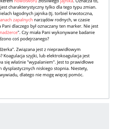
arkerem
nowotworu
złośliwego
jajnika
. Oznacza to,
est charakterystyczny tylko dla tego typu zmian.
lach łagodnych jajnika (tj. torbiel krwotoczna,
tanach zapalnych
narządów rodnych, w czasie
a Pani dlaczego był oznaczany ten marker. Nie jest
nadżerce
". Czy miała Pani wykonywane badanie
dzono coś podejrzanego?
nadżerka". Związana jest z nieprawidłowym
Koagulacja szyjki, lub elektrokoagulacja jest
a się właśnie "wypalaniem". Jest to prawidłowe
dysplastycznych niskiego stopnia. Niestety,
z wywiadu, dlatego nie mogę więcej pomóc.