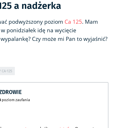
125 a nadżerka
ać podwyższony poziom
Ca 125
. Mam
 w ponidziałek idę na wycięcie
a wypalankę? Czy może mi Pan to wyjaśnić?
CA-125
CZDROWIE
8
poziom zaufania