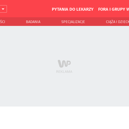
PYTANIA DO LEKARZY
FORA I GRUPY 
J
ŚCI
BADANIA
SPECJALIZACJE
CIĄŻA I DZIEC