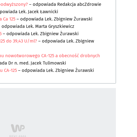
 podwyższony?
– odpowiada
Redakcja abcZdrowie
powiada
Lek. Jacek Ławnicki
ia Ca 125
– odpowiada
Lek. Zbigniew Żurawski
 odpowiada
Lek. Marta Gryszkiewicz
25
– odpowiada
Lek. Zbigniew Żurawski
25 do 39,43 U/ml?
– odpowiada
Lek. Zbigniew
nu nowotworowego CA-125 a obecność drobnych
iada
Dr n. med. Jacek Tulimowski
u CA-125
– odpowiada
Lek. Zbigniew Żurawski