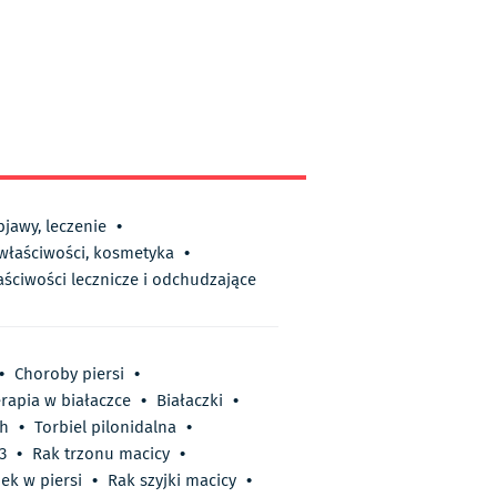
bjawy, leczenie
•
 właściwości, kosmetyka
•
aściwości lecznicze i odchudzające
•
Choroby piersi
•
rapia w białaczce
•
Białaczki
•
h
•
Torbiel pilonidalna
•
3
•
Rak trzonu macicy
•
ek w piersi
•
Rak szyjki macicy
•