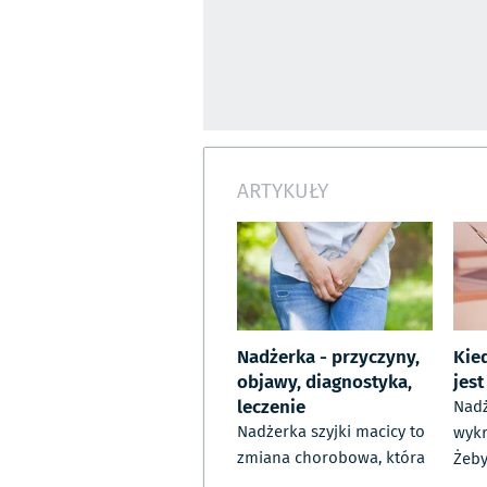
ARTYKUŁY
Nadżerka - przyczyny,
Kie
objawy, diagnostyka,
jes
leczenie
Nadż
Nadżerka szyjki macicy to
wykr
zmiana chorobowa, która
Żeby