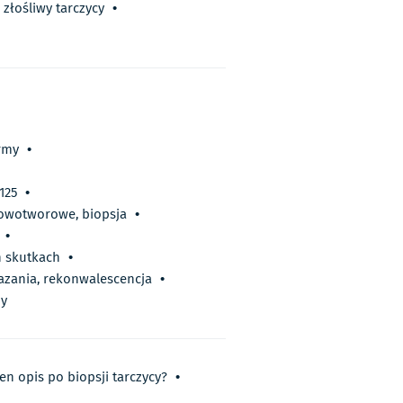
złośliwy tarczycy
•
ormy
•
125
•
 nowotworowe, biopsja
•
•
h skutkach
•
kazania, rekonwalescencja
•
zy
en opis po biopsji tarczycy?
•