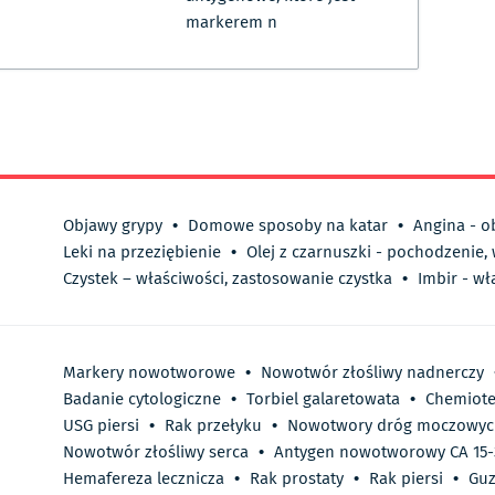
markerem n
Objawy grypy
•
Domowe sposoby na katar
•
Angina - o
Leki na przeziębienie
•
Olej z czarnuszki - pochodzenie,
Czystek – właściwości, zastosowanie czystka
•
Imbir - wł
Markery nowotworowe
•
Nowotwór złośliwy nadnerczy
Badanie cytologiczne
•
Torbiel galaretowata
•
Chemiote
USG piersi
•
Rak przełyku
•
Nowotwory dróg moczowyc
Nowotwór złośliwy serca
•
Antygen nowotworowy CA 15-
Hemafereza lecznicza
•
Rak prostaty
•
Rak piersi
•
Guz