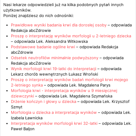
Nasi lekarze odpowiedzieli już na kilka podobnych pytań innych
użytkowników.
Poniżej znajdziesz do nich odnośniki:
Prawidłowe wyniki badania krwi dla dorosłej osoby
– odpowiada
Redakcja abcZdrowie
Proszę o interpretację wyników morfologii u 2-letniego dziecka
– odpowiada
Lek. Aleksandra Witkowska
Podstawowe badanie ogólne krwi
– odpowiada
Redakcja
abcZdrowie
Odsetek neutrofilów minimalnie podwyższony
– odpowiada
Redakcja abcZdrowie
Wynik morfologii krwi 19-latki do interpretacji
– odpowiada
Lekarz chorób wewnętrznych Łukasz Wroński
Proszę o interpretację wyników badań morfologii krwi mojego
2-letniego synka
– odpowiada
Lek. Magdalena Parys
Morfologia krwi - interpretacja wyników u 9 miesięcznej
dziewczynki
– odpowiada
Lek. Magdalena Szymańska
Drżenie kończyn i głowy u dziecka
– odpowiada
Lek. Krzysztof
Szmyt
Morfologia u dziecka a interpretacja wyników
– odpowiada
Lek.
Izabela Ławnicka
Interpretacja wyników morfologii krwi 32-latki
– odpowiada
Lek.
Paweł Baljon