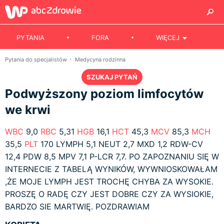
PYTANIA
FORA
WIĘCEJ
Pytania do specjalistów
Medycyna rodzinna
SZUKAJ PYTAŃ
Podwyższony poziom limfocytów
we krwi
WBC
9,0
RBC
5,31
HGB
16,1
HCT
45,3
MCV
85,3
MCH
35,5
PLT
170 LYMPH 5,1 NEUT 2,7 MXD 1,2 RDW-CV
12,4 PDW 8,5 MPV 7,1 P-LCR 7,7. PO ZAPOZNANIU SIĘ W
INTERNECIE Z TABELĄ WYNIKÓW, WYWNIOSKOWAŁAM
,ŻE MOJE LYMPH JEST TROCHĘ CHYBA ZA WYSOKIE.
PROSZĘ O RADĘ CZY JEST DOBRE CZY ZA WYSIOKIE,
BARDZO SIE MARTWIĘ. POZDRAWIAM