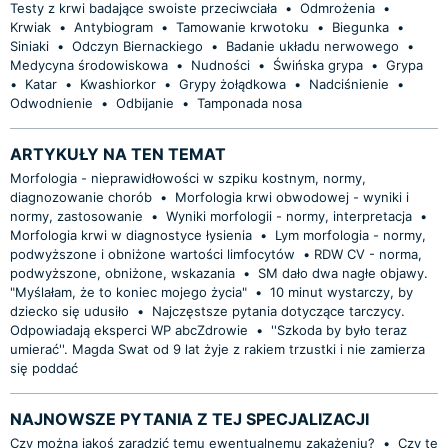
Testy z krwi badające swoiste przeciwciała
•
Odmrożenia
•
Krwiak
•
Antybiogram
•
Tamowanie krwotoku
•
Biegunka
•
Siniaki
•
Odczyn Biernackiego
•
Badanie układu nerwowego
•
Medycyna środowiskowa
•
Nudności
•
Świńska grypa
•
Grypa
•
Katar
•
Kwashiorkor
•
Grypy żołądkowa
•
Nadciśnienie
•
Odwodnienie
•
Odbijanie
•
Tamponada nosa
ARTYKUŁY NA TEN TEMAT
Morfologia - nieprawidłowości w szpiku kostnym, normy,
diagnozowanie chorób
•
Morfologia krwi obwodowej - wyniki i
normy, zastosowanie
•
Wyniki morfologii - normy, interpretacja
•
Morfologia krwi w diagnostyce łysienia
•
Lym morfologia - normy,
podwyższone i obniżone wartości limfocytów
•
​RDW CV - norma,
podwyższone, obniżone, wskazania
•
SM dało dwa nagłe objawy.
"Myślałam, że to koniec mojego życia"
•
10 minut wystarczy, by
dziecko się udusiło
•
Najczęstsze pytania dotyczące tarczycy.
Odpowiadają eksperci WP abcZdrowie
•
''Szkoda by było teraz
umierać''. Magda Swat od 9 lat żyje z rakiem trzustki i nie zamierza
się poddać
NAJNOWSZE PYTANIA Z TEJ SPECJALIZACJI
Czy można jakoś zaradzić temu ewentualnemu zakażeniu?
•
Czy te