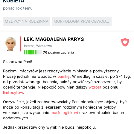
KOBIETA
ponad rok temu
MEDYCYNA RODZINNA
MORFOLOGIA KRWI OBWODOWEJ
LEK. MAGDALENA PARYS
Interna
,
Warszawa
76
poziom zaufania
Szanowna Pani!
Poziom limfocytów jest rzeczywiście minimalnie podwyższony.
Proszę jednak nie wpadać w
panikę
. W niedługim czasie, po 3-4 tyg.
od przedstawionego badania, należy powtórzyć oznaczenie, by
ocenić tendencję. Niepokoić powinien dalszy
wzrost
poziomu
limfocytów
.
Oczywiście, jeżeli zaobserwowałaby Pani niepokojące objawy, być
może po konsultacji z lekarzem rodzinnym konieczne byłoby
wcześniejsze wykonanie
morfologii krwi
oraz ewentualnie badań
dodatkowych.
Jednak przedstawiony wynik nie budzi niepokoju.