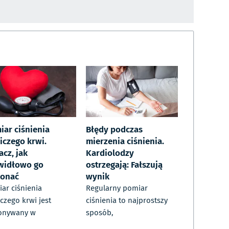
iar ciśnienia
Błędy podczas
iczego krwi.
mierzenia ciśnienia.
cz, jak
Kardiolodzy
widłowo go
ostrzegają: Fałszują
onać
wynik
ar ciśnienia
Regularny pomiar
iczego krwi jest
ciśnienia to najprostszy
onywany w
sposób,