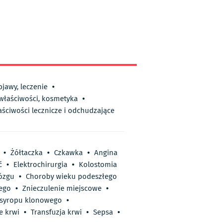
bjawy, leczenie
•
 właściwości, kosmetyka
•
aściwości lecznicze i odchudzające
•
Żółtaczka
•
Czkawka
•
Angina
ć
•
Elektrochirurgia
•
Kolostomia
ózgu
•
Choroby wieku podeszłego
wego
•
Znieczulenie miejscowe
•
syropu klonowego
•
e krwi
•
Transfuzja krwi
•
Sepsa
•