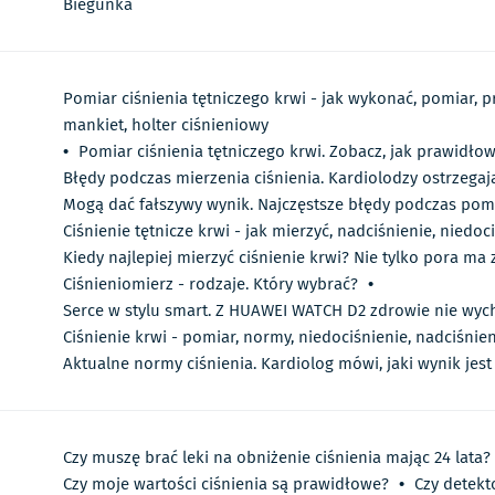
Biegunka
Pomiar ciśnienia tętniczego krwi - jak wykonać, pomiar,
mankiet, holter ciśnieniowy
•
Pomiar ciśnienia tętniczego krwi. Zobacz, jak prawidł
Błędy podczas mierzenia ciśnienia. Kardiolodzy ostrzegają
Mogą dać fałszywy wynik. Najczęstsze błędy podczas pomi
Ciśnienie tętnicze krwi - jak mierzyć, nadciśnienie, niedoc
Kiedy najlepiej mierzyć ciśnienie krwi? Nie tylko pora ma
Ciśnieniomierz - rodzaje. Który wybrać?
•
Serce w stylu smart. Z HUAWEI WATCH D2 zdrowie nie wyc
Ciśnienie krwi - pomiar, normy, niedociśnienie, nadciśnie
Aktualne normy ciśnienia. Kardiolog mówi, jaki wynik jest
Czy muszę brać leki na obniżenie ciśnienia mając 24 lata?
Czy moje wartości ciśnienia są prawidłowe?
•
Czy detekt