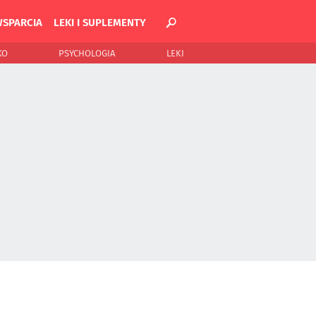
WSPARCIA
LEKI I SUPLEMENTY
KO
PSYCHOLOGIA
LEKI