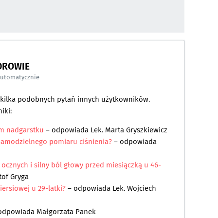
DROWIE
automatycznie
a kilka podobnych pytań innych użytkowników.
iki:
ym nadgarstku
– odpowiada
Lek. Marta Gryszkiewicz
o samodzielnego pomiaru ciśnienia?
– odpowiada
ocznych i silny ból głowy przed miesiączką u 46-
tof Gryga
ersiowej u 29-latki?
– odpowiada
Lek. Wojciech
odpowiada
Małgorzata Panek