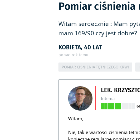
Pomiar ciśnienia 
Witam serdecznie : Mam pyta
mam 169/90 czy jest dobre?
KOBIETA, 40 LAT
ponad rok temu
POMIAR CIŚNIENIA TĘTNICZEGO KRWI
LEK. KRZYSZT
Interna
6
Witam,
Nie, takie wartosci cisnienia tetn
konieczne regularne pomiary cis