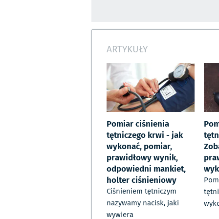
ARTYKUŁY
Pomiar ciśnienia
Pom
tętniczego krwi - jak
tętn
wykonać, pomiar,
Zoba
prawidłowy wynik,
pra
odpowiedni mankiet,
wyk
holter ciśnieniowy
Pomi
Ciśnieniem tętniczym
tętn
nazywamy nacisk, jaki
wyk
wywiera