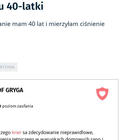
u 40-latki
nie mam 40 lat i mierzyłam ciśnienie
INTERNA
OF GRYGA
0
poziom zaufania
iczego
krwi
sa zdecydowanie nieprawidlowe,
nienia tetniczego w warunkach domowych rano i