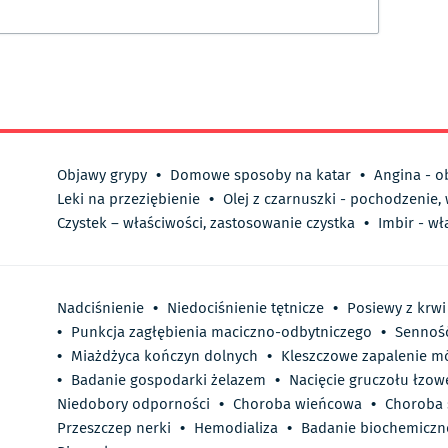
Objawy grypy
•
Domowe sposoby na katar
•
Angina - o
Leki na przeziębienie
•
Olej z czarnuszki - pochodzenie,
Czystek – właściwości, zastosowanie czystka
•
Imbir - wł
Nadciśnienie
•
Niedociśnienie tętnicze
•
Posiewy z krwi
•
Punkcja zagłębienia maciczno-odbytniczego
•
Sennoś
•
Miażdżyca kończyn dolnych
•
Kleszczowe zapalenie m
•
Badanie gospodarki żelazem
•
Nacięcie gruczołu łzo
Niedobory odporności
•
Choroba wieńcowa
•
Choroba 
Przeszczep nerki
•
Hemodializa
•
Badanie biochemiczn