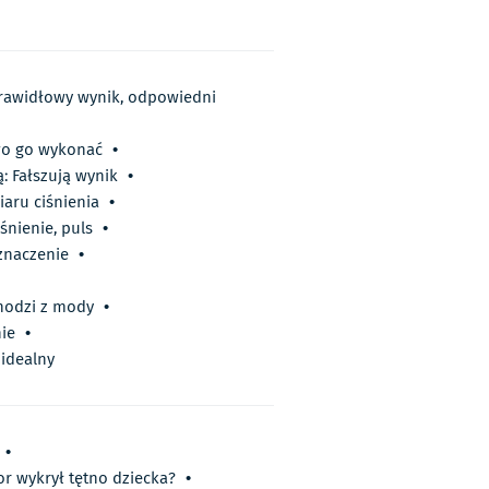
 prawidłowy wynik, odpowiedni
owo go wykonać
•
: Fałszują wynik
•
aru ciśnienia
•
iśnienie, puls
•
 znaczenie
•
hodzi z mody
•
nie
•
 idealny
•
or wykrył tętno dziecka?
•