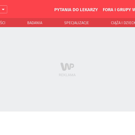
PYTANIA DO LEKARZY
FORA I GRUPY 
J
ŚCI
BADANIA
SPECJALIZACJE
CIĄŻA I DZIEC