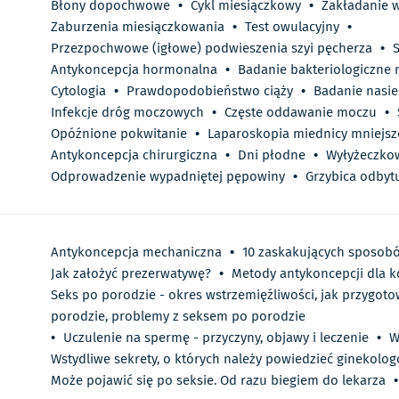
Błony dopochwowe
•
Cykl miesiączkowy
•
Zakładanie 
Zaburzenia miesiączkowania
•
Test owulacyjny
•
Przezpochwowe (igłowe) podwieszenia szyi pęcherza
•
Antykoncepcja hormonalna
•
Badanie bakteriologiczne
Cytologia
•
Prawdopodobieństwo ciąży
•
Badanie nasie
Infekcje dróg moczowych
•
Częste oddawanie moczu
•
Opóźnione pokwitanie
•
Laparoskopia miednicy mniejsz
Antykoncepcja chirurgiczna
•
Dni płodne
•
Wyłyżeczko
Odprowadzenie wypadniętej pępowiny
•
Grzybica odbyt
Antykoncepcja mechaniczna
•
10 zaskakujących sposobó
Jak założyć prezerwatywę?
•
Metody antykoncepcji dla k
Seks po porodzie - okres wstrzemięźliwości, jak przygot
porodzie, problemy z seksem po porodzie
•
Uczulenie na spermę - przyczyny, objawy i leczenie
•
W
Wstydliwe sekrety, o których należy powiedzieć ginekolo
Może pojawić się po seksie. Od razu biegiem do lekarza
•