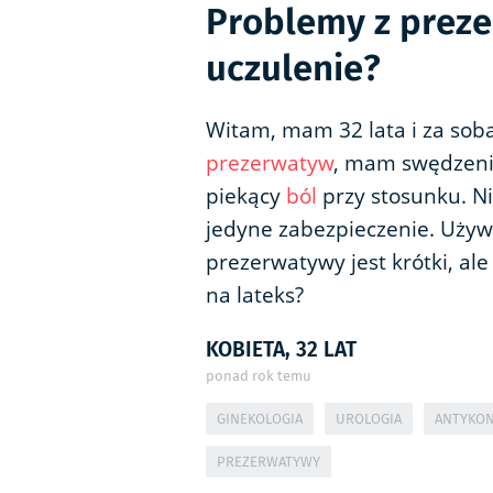
Problemy z prez
uczulenie?
Witam, mam 32 lata i za so
prezerwatyw
, mam swędzenie
piekący
ból
przy stosunku. Ni
jedyne zabezpieczenie. Używ
prezerwatywy jest krótki, ale
na lateks?
KOBIETA, 32 LAT
ponad rok temu
GINEKOLOGIA
UROLOGIA
ANTYKON
PREZERWATYWY