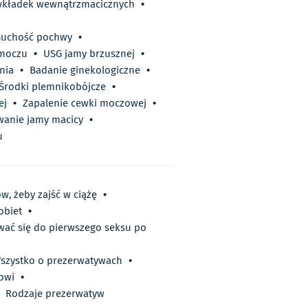
wkładek wewnątrzmacicznych
•
Suchość pochwy
•
 moczu
•
USG jamy brzusznej
•
nia
•
Badanie ginekologiczne
•
Środki plemnikobójcze
•
ej
•
Zapalenie cewki moczowej
•
wanie jamy macicy
•
u
w, żeby zajść w ciążę
•
obiet
•
ować się do pierwszego seksu po
szystko o prezerwatywach
•
gowi
•
Rodzaje prezerwatyw