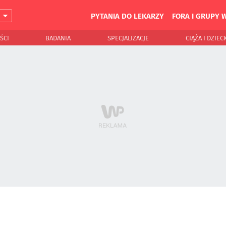
PYTANIA DO LEKARZY
FORA I GRUPY 
J
ŚCI
BADANIA
SPECJALIZACJE
CIĄŻA I DZIEC