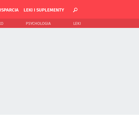
WSPARCIA
LEKI I SUPLEMENTY
KO
PSYCHOLOGIA
LEKI