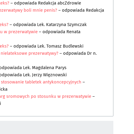
teks?
– odpowiada
Redakcja abcZdrowie
ezerwatywy boli mnie penis?
– odpowiada
Redakcja
eks?
– odpowiada
Lek. Katarzyna Szymczak
ku w prezerwatywie
– odpowiada
Renata
teks?
– odpowiada
Lek. Tomasz Budlewski
 nielateksowe prezerwatywy?
– odpowiada
Dr n.
odpowiada
Lek. Magdalena Parys
 odpowiada
Lek. Jerzy Więznowski
i stosowanie tabletek antykoncepcyjnych
–
icka
warg sromowych po stosunku w prezerwatywie
–
i