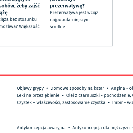
sobów, żeby zajść
prezerwatywę?
iążę
Prezerwatywa jest wciąż
ciąża bez stosunku
najpopularniejszym
 możliwa? Większość
środkie
Objawy grypy
•
Domowe sposoby na katar
•
Angina - o
Leki na przeziębienie
•
Olej z czarnuszki - pochodzenie,
Czystek – właściwości, zastosowanie czystka
•
Imbir - wł
Antykoncepcja awaryjna
•
Antykoncepcja dla mężczyzn