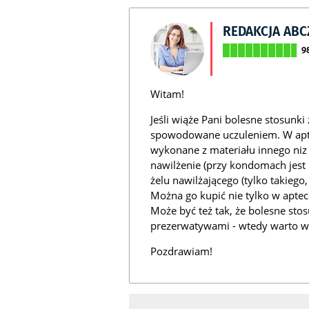
REDAKCJA AB
9
Witam!
Jeśli wiąże Pani bolesne stosunki
spowodowane uczuleniem. W apte
wykonane z materiału innego niz 
nawilżenie (przy kondomach jest
żelu nawilżającego (tylko takie
Można go kupić nie tylko w aptec
Może być też tak, że bolesne sto
prezerwatywami - wtedy warto wy
Pozdrawiam!