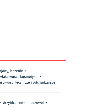
bjawy, leczenie
•
 właściwości, kosmetyka
•
aściwości lecznicze i odchudzające
•
Grzybica cewki moczowej
•