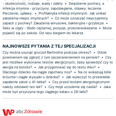
- skuteczność, rodzaje, wady i zalety
•
Swędzenie pochwy, a
infekcja intymna - przyczyny, zapobieganie, objawy, leczenie.
Pieczenie, upławy.
•
Profilaktyka infekcji intymnych. Jak unikać
zakażenia miejsc intymnych?
•
Co może oznaczać nieprzyjemny
zapach z pochwy? Zakażenia wirusowe, bakteryjne i grzybicze
•
Seks w ciąży - libido ciężarnej, pozycje, przeciwwskazania
•
Może
pojawić się po seksie. Od razu biegiem do lekarza
NAJNOWSZE PYTANIA Z TEJ SPECJALIZACJI
Czy można usunąć gruczoł Bartholina podczas okresu?
•
Gdzie
powinienem się zgłosić z tym zaczerwienieniem na penisie?
•
Czy
jest możliwe wykonanie testów alergicznych, żeby sprawdzić czy to
alergia na botoks?
•
Jak przygotować się do testu Alex?
•
Dlaczego dziecko ma ciągle zapchany nos?
•
Na co wskazują bóle
brzucha i ciągłe wysypki u dziecka?
•
Jak wyleczyć to przewlekłe
zapalenie zatok u 41-latka?
•
Czy przed testami alergologicznymi
należy odstawić ten lek?
•
Czy moje uczulenie się nasila?
•
Jaka
może być przyczyna tego ciągłego kataru u 28-latki?