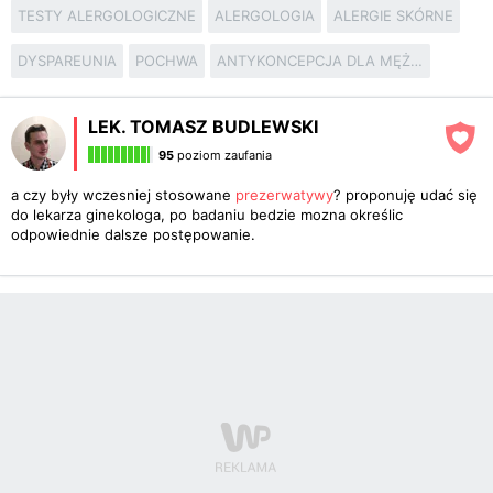
TESTY ALERGOLOGICZNE
ALERGOLOGIA
ALERGIE SKÓRNE
DYSPAREUNIA
POCHWA
ANTYKONCEPCJA DLA MĘŻCZYZN
LEK. TOMASZ BUDLEWSKI
95
poziom zaufania
a czy były wczesniej stosowane
prezerwatywy
? proponuję udać się
do lekarza ginekologa, po badaniu bedzie mozna określic
odpowiednie dalsze postępowanie.