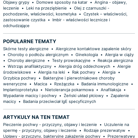
Objawy grypy
•
Domowe sposoby na katar
•
Angina - objawy,
leczenie
•
Leki na przeziębienie
•
Olej z czarnuszki -
pochodzenie, właściwości, kosmetyka
•
Czystek – właściwości,
zastosowanie czystka
•
Imbir - właściwości lecznicze i
odchudzające
POPULARNE TEMATY
Skórne testy alergiczne
•
Alergiczne kontaktowe zapalenie skóry
•
Choroby o podłożu alergicznym
•
Ginekologia
•
Alergia w ciąży
•
Choroby alergiczne
•
Testy prowokacyjne
•
Reakcja alergiczna
•
Wstrząs anafilaktyczny
•
Alergia dróg oddechowych
•
Alergie
środowiskowe
•
Alergia na leki
•
Rak pochwy
•
Alergia
•
Grzybica pochwy
•
Bakteryjne i pierwotniakowe choroby
weneryczne
•
Macica
•
Rzeżączka
•
Badania immunologiczne
•
Implantoprotetyka
•
Nietolerancja pokarmowa
•
Anafilaksja
•
Wypadanie macicy i pochwy
•
Żeński układ płciowy
•
Zapalenie
macicy
•
Badania przeciwciał IgE specyficznych
ARTYKUŁY NA TEN TEMAT
Pieczenie pochwy - przyczyny, objawy i leczenie
•
Uczulenie na
spermę - przyczyny, objawy i leczenie
•
Rodzaje prezerwatyw
•
Upławy - przyczyny, bakteryjne zakażenie pochwy
•
Prezerwatywy