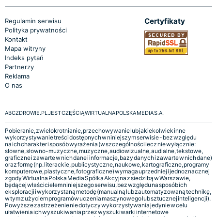
Certyfikaty
Regulamin serwisu
Polityka prywatności
Kontakt
Mapa witryny
Indeks pytań
Partnerzy
Reklama
O nas
ABCZDROWIE.PL JEST CZĘŚCIĄ WIRTUALNA POLSKA MEDIA S.A.
Pobieranie, zwielokrotnianie, przechowywanie lub jakiekolwiek inne
wykorzystywanie treści dostępnych w niniejszym serwisie - bez względu
na ich charakter i sposób wyrażenia (w szczególności lecz nie wyłącznie:
słowne, słowno-muzyczne, muzyczne, audiowizualne, audialne, tekstowe,
graficzne i zawarte w nich dane i informacje, bazy danych i zawarte w nich dane)
oraz formę (np. literackie, publicystyczne, naukowe, kartograficzne, programy
komputerowe, plastyczne, fotograficzne) wymaga uprzedniej i jednoznacznej
zgody Wirtualna Polska Media Spółka Akcyjna z siedzibą w Warszawie,
będącej właścicielem niniejszego serwisu, bez względu na sposób ich
eksploracji i wykorzystaną metodę (manualną lub zautomatyzowaną technikę,
w tym z użyciem programów uczenia maszynowego lub sztucznej inteligencji).
Powyższe zastrzeżenie nie dotyczy wykorzystywania jedynie w celu
ułatwienia ich wyszukiwania przez wyszukiwarki internetowe