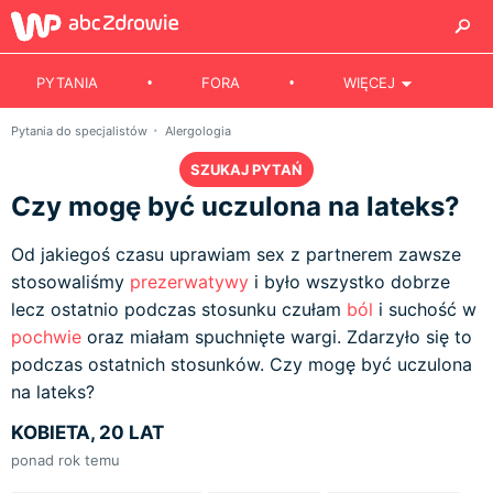
PYTANIA
FORA
WIĘCEJ
Pytania do specjalistów
Alergologia
SZUKAJ PYTAŃ
Czy mogę być uczulona na lateks?
Od jakiegoś czasu uprawiam sex z partnerem zawsze
stosowaliśmy
prezerwatywy
i było wszystko dobrze
lecz ostatnio podczas stosunku czułam
ból
i suchość w
pochwie
oraz miałam spuchnięte wargi. Zdarzyło się to
podczas ostatnich stosunków. Czy mogę być uczulona
na lateks?
KOBIETA, 20 LAT
ponad rok temu