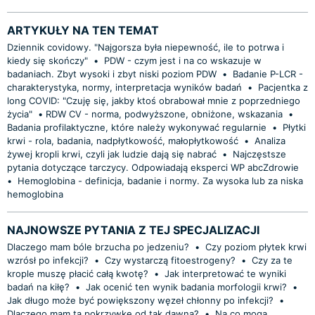
ARTYKUŁY NA TEN TEMAT
Dziennik covidowy. "Najgorsza była niepewność, ile to potrwa i
kiedy się skończy"
•
PDW - czym jest i na co wskazuje w
badaniach. Zbyt wysoki i zbyt niski poziom PDW
•
Badanie P-LCR -
charakterystyka, normy, interpretacja wyników badań
•
Pacjentka z
long COVID: "Czuję się, jakby ktoś obrabował mnie z poprzedniego
życia"
•
​RDW CV - norma, podwyższone, obniżone, wskazania
•
Badania profilaktyczne, które należy wykonywać regularnie
•
Płytki
krwi - rola, badania, nadpłytkowość, małopłytkowość
•
Analiza
żywej kropli krwi, czyli jak ludzie dają się nabrać
•
Najczęstsze
pytania dotyczące tarczycy. Odpowiadają eksperci WP abcZdrowie
•
Hemoglobina - definicja, badanie i normy. Za wysoka lub za niska
hemoglobina
NAJNOWSZE PYTANIA Z TEJ SPECJALIZACJI
Dlaczego mam bóle brzucha po jedzeniu?
•
Czy poziom płytek krwi
wzrósł po infekcji?
•
Czy wystarczą fitoestrogeny?
•
Czy za te
krople muszę płacić całą kwotę?
•
Jak interpretować te wyniki
badań na kiłę?
•
Jak ocenić ten wynik badania morfologii krwi?
•
Jak długo może być powiększony węzeł chłonny po infekcji?
•
Dlaczego mam tą pokrzywkę od tak dawna?
•
Na co mogą