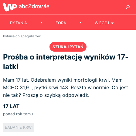
PYTANIA
FORA
WIĘCEJ
Pytania do specjalistów
SZUKAJ PYTAŃ
Prośba o interpretację wyników 17-
latki
Mam 17 lat. Odebrałam wyniki morfologii krwi. Mam
MCHC 31,9 I, płytki krwi 143. Reszta w normie. Co jest
nie tak? Proszę o szybką odpowiedź.
17 LAT
ponad rok temu
BADANIE KRWI