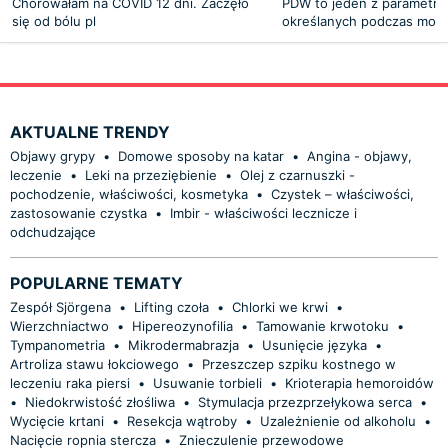
Chorowałam na COVID 12 dni. Zaczęło
PDW to jeden z parametr
się od bólu pl
określanych podczas morf
AKTUALNE TRENDY
Objawy grypy
•
Domowe sposoby na katar
•
Angina - objawy,
leczenie
•
Leki na przeziębienie
•
Olej z czarnuszki -
pochodzenie, właściwości, kosmetyka
•
Czystek – właściwości,
zastosowanie czystka
•
Imbir - właściwości lecznicze i
odchudzające
POPULARNE TEMATY
Zespół Sjörgena
•
Lifting czoła
•
Chlorki we krwi
•
Wierzchniactwo
•
Hipereozynofilia
•
Tamowanie krwotoku
•
Tympanometria
•
Mikrodermabrazja
•
Usunięcie języka
•
Artroliza stawu łokciowego
•
Przeszczep szpiku kostnego w
leczeniu raka piersi
•
Usuwanie torbieli
•
Krioterapia hemoroidów
•
Niedokrwistość złośliwa
•
Stymulacja przezprzełykowa serca
•
Wycięcie krtani
•
Resekcja wątroby
•
Uzależnienie od alkoholu
•
Nacięcie ropnia stercza
•
Znieczulenie przewodowe