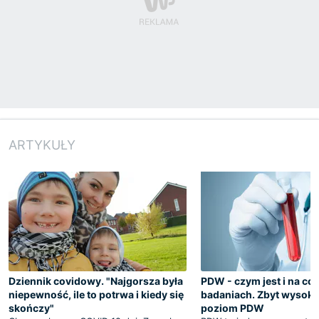
ARTYKUŁY
Dziennik covidowy. "Najgorsza była
PDW - czym jest i na co
niepewność, ile to potrwa i kiedy się
badaniach. Zbyt wysoki i
skończy"
poziom PDW