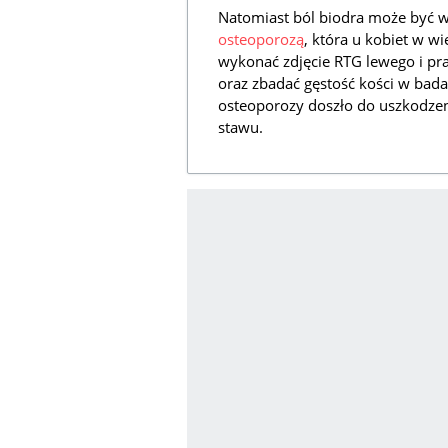
Natomiast ból biodra może być
osteoporozą
, która u kobiet w 
wykonać zdjęcie RTG lewego i p
oraz zbadać gęstość kości w ba
osteoporozy doszło do uszkodzeni
stawu.