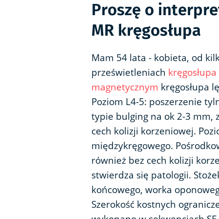
Proszę o interpr
MR kręgosłupa
Mam 54 lata - kobieta, od kil
prześwietleniach
kręgosłupa
magnetycznym
kręgosłupa lę
Poziom L4-5: poszerzenie ty
typie bulging na ok 2-3 mm,
cech kolizji korzeniowej. Poz
międzykręgowego. Pośrodkowa
również bez cech kolizji kor
stwierdza się patologii. Stoż
końcowego, worka oponowego
Szerokość kostnych ogranicz