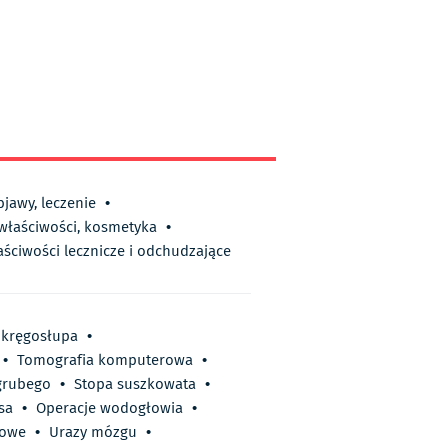
bjawy, leczenie
•
 właściwości, kosmetyka
•
aściwości lecznicze i odchudzające
 kręgosłupa
•
•
Tomografia komputerowa
•
 grubego
•
Stopa suszkowata
•
sa
•
Operacje wodogłowia
•
rowe
•
Urazy mózgu
•