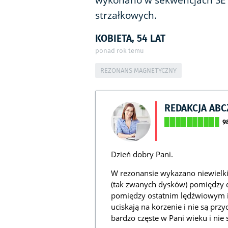
wykonano w sekwencjach SE T
strzałkowych.
KOBIETA, 54 LAT
ponad rok temu
REZONANS MAGNETYCZNY
REDAKCJA AB
9
Dzień dobry Pani.
W rezonansie wykazano niewielk
(tak zwanych dysków) pomiędzy 
pomiędzy ostatnim lędźwiowym i
uciskają na korzenie i nie są prz
bardzo częste w Pani wieku i nie 