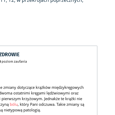
1, T2, w przekrojach poprzecznych,
CZDROWIE
8
poziom zaufania
ie zmiany dotyczące krążków międzykręgowych
dwoma ostatnimi kręgami lędźwiowymi oraz
 pierwszym krzyżowym. Jednakże te krążki nie
yczyną
bólu
, który Pani odczuwa. Takie zmiany są
są nietypową patologią.