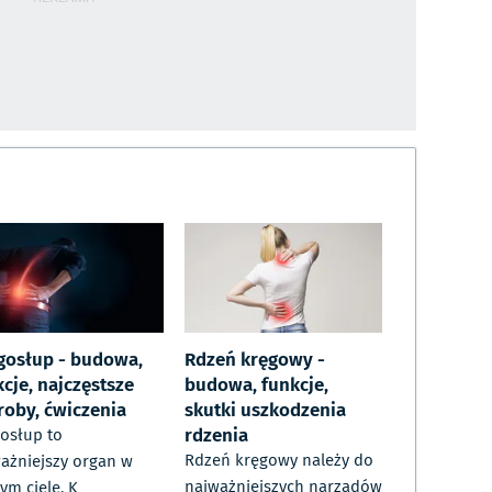
gosłup - budowa,
Rdzeń kręgowy -
cje, najczęstsze
budowa, funkcje,
roby, ćwiczenia
skutki uszkodzenia
rdzenia
osłup to
Rdzeń kręgowy należy do
ażniejszy organ w
najważniejszych narządów
ym ciele. K