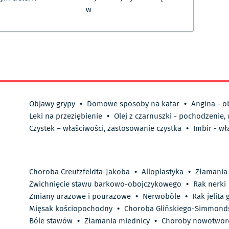
w
Objawy grypy
•
Domowe sposoby na katar
•
Angina - o
Leki na przeziębienie
•
Olej z czarnuszki - pochodzenie,
Czystek – właściwości, zastosowanie czystka
•
Imbir - wł
Choroba Creutzfeldta-Jakoba
•
Alloplastyka
•
Złamania
Zwichnięcie stawu barkowo-obojczykowego
•
Rak nerki
Zmiany urazowe i pourazowe
•
Nerwobóle
•
Rak jelita
Mięsak kościopochodny
•
Choroba Glińskiego-Simmond
Bóle stawów
•
Złamania miednicy
•
Choroby nowotwo