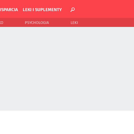
WSPARCIA
LEKI I SUPLEMENTY
KO
PSYCHOLOGIA
LEKI