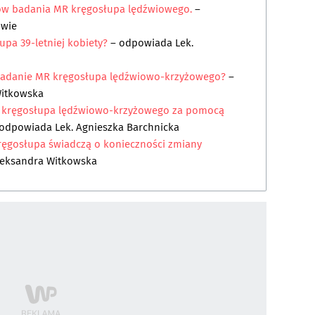
ków badania MR kręgosłupa lędźwiowego.
–
owie
pa 39-letniej kobiety?
– odpowiada
Lek.
badanie MR kręgosłupa lędźwiowo-krzyżowego?
–
Witkowska
ia kręgosłupa lędźwiowo-krzyżowego za pomocą
odpowiada
Lek. Agnieszka Barchnicka
ręgosłupa świadczą o konieczności zmiany
leksandra Witkowska