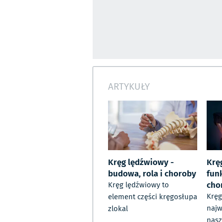
ARTYKUŁY
Kręg lędźwiowy -
Krę
budowa, rola i choroby
funk
cho
Kręg lędźwiowy to
Kręg
element części kręgosłupa
najw
zlokal
nasz