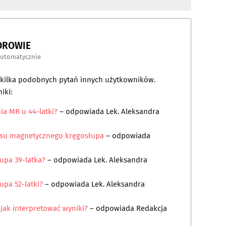
DROWIE
automatycznie
a kilka podobnych pytań innych użytkowników.
iki:
ia MR u 44-latki?
– odpowiada
Lek. Aleksandra
ansu magnetycznego kręgosłupa
– odpowiada
upa 39-latka?
– odpowiada
Lek. Aleksandra
pa 52-latki?
– odpowiada
Lek. Aleksandra
jak interpretować wyniki?
– odpowiada
Redakcja