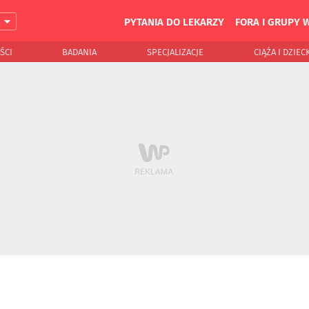
PYTANIA DO LEKARZY
FORA I GRUPY 
J
ŚCI
BADANIA
SPECJALIZACJE
CIĄŻA I DZIEC