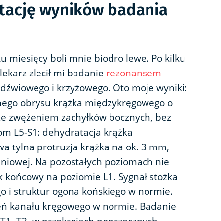
etację wyników badania
ku miesięcy boli mnie biodro lewe. Po kilku
lekarz zlecił mi badanie
rezonansem
dźwiowego i krzyżowego. Oto moje wyniki:
lnego obrysu krążka międzykręgowego o
 ze zwężeniem zachyłków bocznych, bez
iom L5-S1: dehydratacja krążka
 tylna protruzja krążka na ok. 3 mm,
zeniowej. Na pozostałych poziomach nie
ek końcowy na poziomie L1. Sygnał stożka
 i struktur ogona końskiego w normie.
eń kanału kręgowego w normie. Badanie