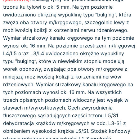
trzonu ku tyłowi o ok. 5 mm. Na tym poziomie
uwidoczniono okrężną wypuklinę typu "bulging", która
zwęża oba otwory m/kręgowego, szczególnie lewy z
możliwością kolizji z korzeniami nerwu rdzeniowego.
Wymiar strzałkowy kanału kręgowego na tym poziomie
wynosi ok. 16 mm. Na poziomie przestrzeni m/kręgowej
L4/L5 oraz L3/L4 uwidoczniono okrężne wypukliny
typu "bulging”, które w niewielkim stopniu modelują
worek oponowy, zwężając oba otwory m/kręgowe z
mniejszą możliwością kolizji z korzeniami nerwów
rdzeniowych. Wymiar strzałkowy kanału kręgowego na
tych poziomach wynosi ok. 16 mm. Na wszystkich
trzech opisanych poziomach widoczny jest wysięk w
stawach m/wyrostkowych. Cech zwyrodnienia
tłuszczowego sąsiadujących części trzonu L5/S1.
dehydratacja krążków m/kręgowych w odc. L3-S1 z
obniżeniem wysokości krążka L5/S1. Stożek końcowy
rdzenia położony na wysokości L1. Szerokość