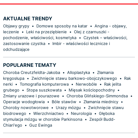
AKTUALNE TRENDY
Objawy grypy
•
Domowe sposoby na katar
•
Angina - objawy,
leczenie
•
Leki na przeziębienie
•
Olej z czarnuszki -
pochodzenie, właściwości, kosmetyka
•
Czystek – właściwości,
zastosowanie czystka
•
Imbir - właściwości lecznicze i
odchudzające
POPULARNE TEMATY
Choroba Creutzfeldta-Jakoba
•
Alloplastyka
•
Złamania
kręgosłupa
•
Zwichnięcie stawu barkowo-obojczykowego
•
Rak
nerki
•
Tomografia komputerowa
•
Nerwobóle
•
Rak jelita
grubego
•
Stopa suszkowata
•
Mięsak kościopochodny
•
Zmiany urazowe i pourazowe
•
Choroba Glińskiego-Simmondsa
•
Operacje wodogłowia
•
Bóle stawów
•
Złamania miednicy
•
Choroby nowotworowe
•
Urazy mózgu
•
Zwichnięcie stawu
biodrowego
•
Wierzchniactwo
•
Neurologia
•
Głęboka
stymulacja mózgu w chorobie Parkinsona
•
Zespół Budd-
Chiari'ego
•
Guz Ewinga