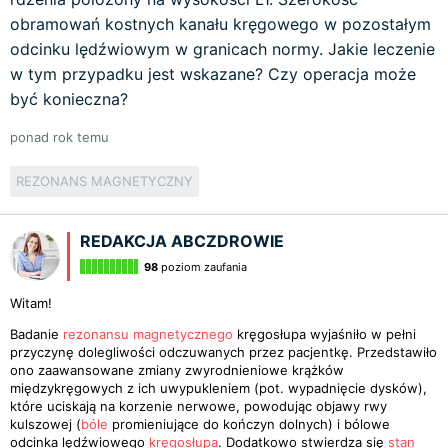
obramowań kostnych kanału kręgowego w pozostałym
odcinku lędźwiowym w granicach normy. Jakie leczenie
w tym przypadku jest wskazane? Czy operacja może
być konieczna?
ponad rok temu
REZONANS MAGNETYCZNY
REDAKCJA ABCZDROWIE
98
poziom zaufania
Witam!
Badanie
rezonansu magnetycznego
kręgosłupa wyjaśniło w pełni
przyczynę dolegliwości odczuwanych przez pacjentkę. Przedstawiło
ono zaawansowane zmiany zwyrodnieniowe krążków
międzykręgowych z ich uwypukleniem (pot. wypadnięcie dysków),
które uciskają na korzenie nerwowe, powodując objawy rwy
kulszowej (
bóle
promieniujące do kończyn dolnych) i bólowe
odcinka lędźwiowego
kręgosłupa
. Dodatkowo stwierdza się
stan