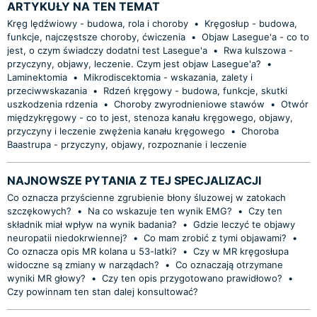
ARTYKUŁY NA TEN TEMAT
Kręg lędźwiowy - budowa, rola i choroby
•
Kręgosłup - budowa,
funkcje, najczęstsze choroby, ćwiczenia
•
Objaw Lasegue'a - co to
jest, o czym świadczy dodatni test Lasegue'a
•
Rwa kulszowa -
przyczyny, objawy, leczenie. Czym jest objaw Lasegue'a?
•
Laminektomia
•
Mikrodiscektomia - wskazania, zalety i
przeciwwskazania
•
Rdzeń kręgowy - budowa, funkcje, skutki
uszkodzenia rdzenia
•
Choroby zwyrodnieniowe stawów
•
Otwór
międzykręgowy - co to jest, stenoza kanału kręgowego, objawy,
przyczyny i leczenie zwężenia kanału kręgowego
•
Choroba
Baastrupa - przyczyny, objawy, rozpoznanie i leczenie
NAJNOWSZE PYTANIA Z TEJ SPECJALIZACJI
Co oznacza przyścienne zgrubienie błony śluzowej w zatokach
szczękowych?
•
Na co wskazuje ten wynik EMG?
•
Czy ten
składnik miał wpływ na wynik badania?
•
Gdzie leczyć te objawy
neuropatii niedokrwiennej?
•
Co mam zrobić z tymi objawami?
•
Co oznacza opis MR kolana u 53-latki?
•
Czy w MR kręgosłupa
widoczne są zmiany w narządach?
•
Co oznaczają otrzymane
wyniki MR głowy?
•
Czy ten opis przygotowano prawidłowo?
•
Czy powinnam ten stan dalej konsultować?