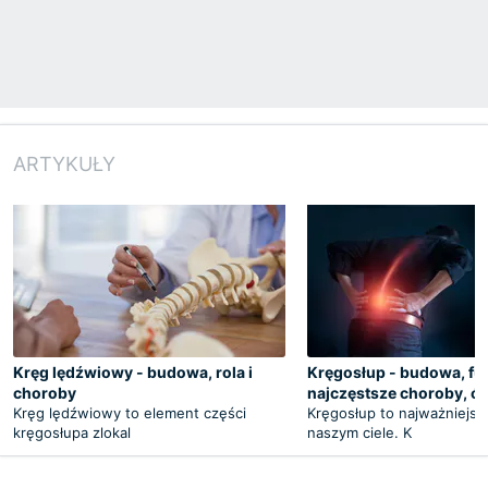
ARTYKUŁY
Kręg lędźwiowy - budowa, rola i
Kręgosłup - budowa, fu
choroby
najczęstsze choroby, ć
Kręg lędźwiowy to element części
Kręgosłup to najważniejsz
kręgosłupa zlokal
naszym ciele. K