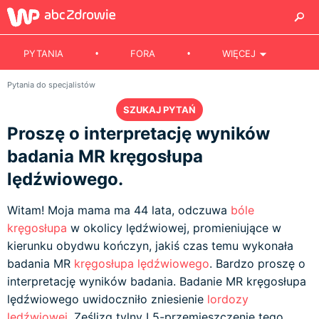
PYTANIA
FORA
WIĘCEJ
Pytania do specjalistów
SZUKAJ PYTAŃ
Proszę o interpretację wyników
badania MR kręgosłupa
lędźwiowego.
Witam! Moja mama ma 44 lata, odczuwa
bóle
kręgosłupa
w okolicy lędźwiowej, promieniujące w
kierunku obydwu kończyn, jakiś czas temu wykonała
badania MR
kręgosłupa lędźwiowego
. Bardzo proszę o
interpretację wyników badania. Badanie MR kręgosłupa
lędźwiowego uwidoczniło zniesienie
lordozy
lędźwiowej
. Ześlizg tylny L5-przemieszczenie tego