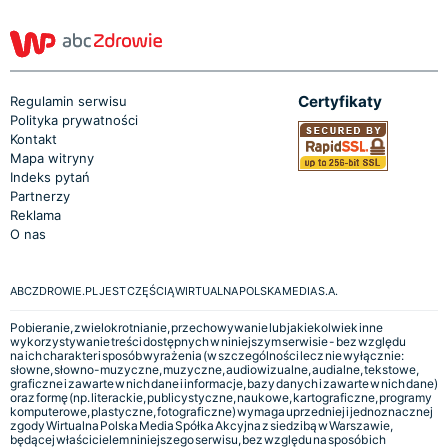
Certyfikaty
Regulamin serwisu
Polityka prywatności
Kontakt
Mapa witryny
Indeks pytań
Partnerzy
Reklama
O nas
ABCZDROWIE.PL JEST CZĘŚCIĄ WIRTUALNA POLSKA MEDIA S.A.
Pobieranie, zwielokrotnianie, przechowywanie lub jakiekolwiek inne
wykorzystywanie treści dostępnych w niniejszym serwisie - bez względu
na ich charakter i sposób wyrażenia (w szczególności lecz nie wyłącznie:
słowne, słowno-muzyczne, muzyczne, audiowizualne, audialne, tekstowe,
graficzne i zawarte w nich dane i informacje, bazy danych i zawarte w nich dane)
oraz formę (np. literackie, publicystyczne, naukowe, kartograficzne, programy
komputerowe, plastyczne, fotograficzne) wymaga uprzedniej i jednoznacznej
zgody Wirtualna Polska Media Spółka Akcyjna z siedzibą w Warszawie,
będącej właścicielem niniejszego serwisu, bez względu na sposób ich