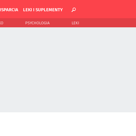
WSPARCIA
LEKI I SUPLEMENTY
KO
PSYCHOLOGIA
LEKI