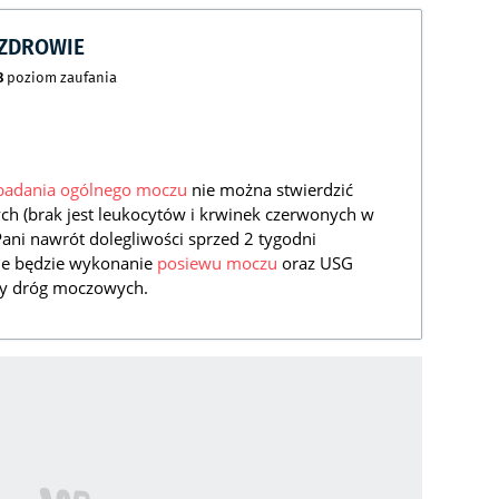
CZDROWIE
8
poziom zaufania
badania ogólnego moczu
nie można stwierdzić
h (brak jest leukocytów i krwinek czerwonych w
Pani nawrót dolegliwości sprzed 2 tygodni
ne będzie wykonanie
posiewu moczu
oraz USG
cy dróg moczowych.