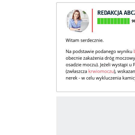
REDAKCJA AB
9
Witam serdecznie.
Na podstawie podanego wyniku
obecnie zakażenia dróg moczowyc
osadzie moczu). Jeżeli wystąpi u 
(zwłaszcza
krwiomoczu
), wskaza
nerek - w celu wykluczenia kami