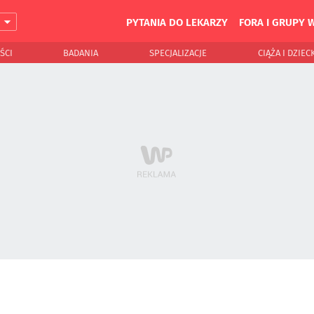
PYTANIA DO LEKARZY
FORA I GRUPY 
J
ŚCI
BADANIA
SPECJALIZACJE
CIĄŻA I DZIEC