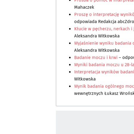
Prośba o pomoc w interpreta
Mahaczek
Proszę o interpretację wyni
odpowiada
Redakcja abcZdr
Kłucie w pęcherzu, nerkach i
Aleksandra Witkowska
Wyjaśnienie wyniku badania
Aleksandra Witkowska
Badanie moczu i krwi
– odpo
Wyniki badania moczu u 28-l
Interpretacja wyników badani
Witkowska
Wynik badania ogólnego moczu
wewnętrznych Łukasz Wrońsk