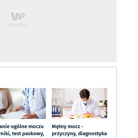
anie ogólne moczu
Mętny mocz -
niki, test paskowy,
przyczyny, diagnostyka