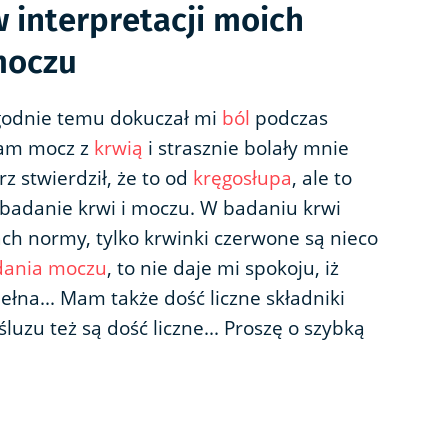
 interpretacji moich
moczu
godnie temu dokuczał mi
ból
podczas
am mocz z
krwią
i strasznie bolały mnie
rz stwierdził, że to od
kręgosłupa
, ale to
e badanie krwi i moczu. W badaniu krwi
ach normy, tylko krwinki czerwone są nieco
dania moczu
, to nie daje mi spokoju, iż
pełna... Mam także dość liczne składniki
luzu też są dość liczne... Proszę o szybką