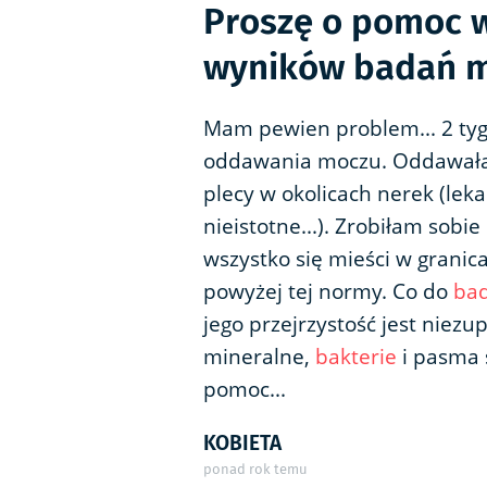
Proszę o pomoc w
wyników badań 
Mam pewien problem... 2 ty
oddawania moczu. Oddawał
plecy w okolicach nerek (leka
nieistotne...). Zrobiłam sobi
wszystko się mieści w granic
powyżej tej normy. Co do
ba
jego przejrzystość jest niezu
mineralne,
bakterie
i pasma ś
pomoc...
KOBIETA
ponad rok temu