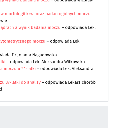
cji wyniku badania moczu
– odpowiada
Wiesław
ków morfologii krwi oraz badań ogólnych moczu
–
owie
 jądrach a wynik badania moczu
– odpowiada
Lek.
 cytometrycznego moczu
– odpowiada
Lek.
wiada
Dr Jolanta Nagadowska
atki
– odpowiada
Lek. Aleksandra Witkowska
a moczu u 24-latki
– odpowiada
Lek. Aleksandra
 37-latki do analizy
– odpowiada
Lekarz chorób
i