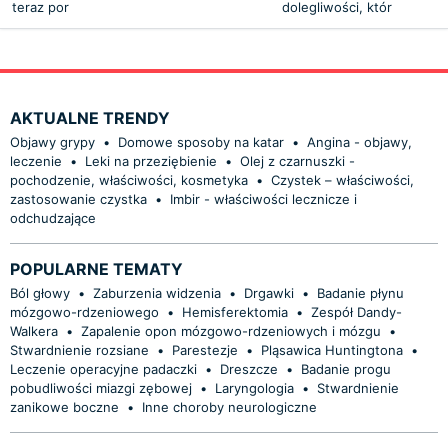
teraz por
dolegliwości, któr
AKTUALNE TRENDY
Objawy grypy
•
Domowe sposoby na katar
•
Angina - objawy,
leczenie
•
Leki na przeziębienie
•
Olej z czarnuszki -
pochodzenie, właściwości, kosmetyka
•
Czystek – właściwości,
zastosowanie czystka
•
Imbir - właściwości lecznicze i
odchudzające
POPULARNE TEMATY
Ból głowy
•
Zaburzenia widzenia
•
Drgawki
•
Badanie płynu
mózgowo-rdzeniowego
•
Hemisferektomia
•
Zespół Dandy-
Walkera
•
Zapalenie opon mózgowo-rdzeniowych i mózgu
•
Stwardnienie rozsiane
•
Parestezje
•
Pląsawica Huntingtona
•
Leczenie operacyjne padaczki
•
Dreszcze
•
Badanie progu
pobudliwości miazgi zębowej
•
Laryngologia
•
Stwardnienie
zanikowe boczne
•
Inne choroby neurologiczne