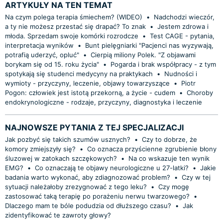
ARTYKUŁY NA TEN TEMAT
Na czym polega terapia śmiechem? (WIDEO)
•
Nadchodzi wieczór,
a ty nie możesz przestać się drapać? To znak
•
Jestem zdrowa i
młoda. Sprzedam swoje komórki rozrodcze
•
Test CAGE - pytania,
interpretacja wyników
•
Bunt pielęgniarki "Pacjenci nas wyzywają,
potrafią uderzyć, opluć"
•
Cierpią miliony Polek. "Z objawami
borykam się od 15. roku życia"
•
Pogarda i brak współpracy - z tym
spotykają się studenci medycyny na praktykach
•
Nudności i
wymioty - przyczyny, leczenie, objawy towarzyszące
•
Piotr
Pogon: człowiek jest istotą przekorną, a życie - cudem
•
Choroby
endokrynologiczne - rodzaje, przyczyny, diagnostyka i leczenie
NAJNOWSZE PYTANIA Z TEJ SPECJALIZACJI
Jak pozbyć się takich szumów usznych?
•
Czy to dobrze, że
komory zmiejszyły się?
•
Co oznacza przyścienne zgrubienie błony
śluzowej w zatokach szczękowych?
•
Na co wskazuje ten wynik
EMG?
•
Co oznaczają te objawy neurologiczne u 27-latki?
•
Jakie
badania warto wykonać, aby zdiagnozować problem?
•
Czy w tej
sytuacji należałoby zrezygnować z tego leku?
•
Czy mogę
zastosować taką terapię po porażeniu nerwu twarzowego?
•
Dlaczego mam te bóle podudzia od dłuższego czasu?
•
Jak
zidentyfikować te zawroty głowy?