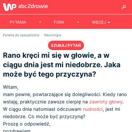
PYTANIA
FORA
WIĘCEJ
Pytania do specjalistów
Neurologia
SZUKAJ PYTAŃ
Rano kręci mi się w głowie, a w
ciągu dnia jest mi niedobrze. Jaka
może być tego przyczyna?
Witam,
mam pewne, powtarzające się dolegliwości. Kiedy rano
wstaję, praktycznie zawsze cierpię na
zawroty głowy
.
W ciągu dnia natomiast odczuwam
nudności
, jest mi
niedobrze. Co może być przyczyną?
Proszę o odpowiedź,
pozdrawiam