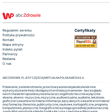
Certyfikaty
Regulamin serwisu
Polityka prywatności
Kontakt
Mapa witryny
Indeks pytań
Partnerzy
Reklama
O nas
ABCZDROWIE.PL JEST CZĘŚCIĄ WIRTUALNA POLSKA MEDIA S.A.
Pobieranie, zwielokrotnianie, przechowywanie lub jakiekolwiek inne
wykorzystywanie treści dostępnych w niniejszym serwisie - bez względu
na ich charakter i sposób wyrażenia (w szczególności lecz nie wyłącznie:
słowne, słowno-muzyczne, muzyczne, audiowizualne, audialne, tekstowe,
graficzne i zawarte w nich dane i informacje, bazy danych i zawarte w nich dane)
oraz formę (np. literackie, publicystyczne, naukowe, kartograficzne, programy
komputerowe, plastyczne, fotograficzne) wymaga uprzedniej i jednoznacznej
zgody Wirtualna Polska Media Spółka Akcyjna z siedzibą w Warszawie,