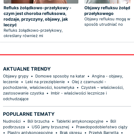
Refluks żołądkowo-przełykowy -
Objawy refluksu żołąd
czym jest choroba refluksowa,
przełykowego
rodzaje, przyczyny, objawy, jak
Objawy refluksu mogą w 
sposób utrudniać no
leczyć
Refluks żołądkowo-przełykowy,
określany również mi
AKTUALNE TRENDY
Objawy grypy
•
Domowe sposoby na katar
•
Angina - objawy,
leczenie
•
Leki na przeziębienie
•
Olej z czarnuszki -
pochodzenie, właściwości, kosmetyka
•
Czystek – właściwości,
zastosowanie czystka
•
Imbir - właściwości lecznicze i
odchudzające
POPULARNE TEMATY
Nudności
•
Ból brzucha
•
Tabletki antykoncepcyjne
•
Ból
podbrzusza
•
USG jamy brzusznej
•
Prawdopodobieństwo ciąży
•
Plastry antykoncepcyjne
•
Brak okresu
•
Przełyk Barretta
•