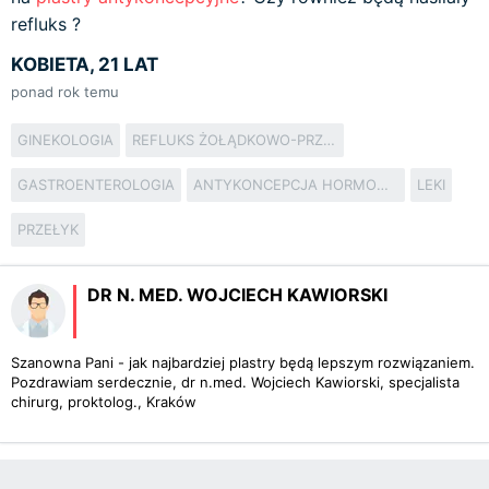
refluks ?
KOBIETA, 21 LAT
ponad rok temu
GINEKOLOGIA
REFLUKS ŻOŁĄDKOWO-PRZEŁYKOWY
GASTROENTEROLOGIA
ANTYKONCEPCJA HORMONALNA
LEKI
PRZEŁYK
DR N. MED. WOJCIECH KAWIORSKI
Szanowna Pani - jak najbardziej plastry będą lepszym rozwiązaniem.
Pozdrawiam serdecznie, dr n.med. Wojciech Kawiorski, specjalista
chirurg, proktolog., Kraków