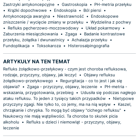
Zastrzyki antykoncepcyjne
•
Gastroskopia
•
PH-metria przełyku
•
Krążki dopochwowe
•
Endoskopia
•
Ból piersi
•
Antykoncepcja awaryjna
•
Niestrawność
•
Endoskopowe
zniszczenie / wycięcie zmiany w przełyku
•
Wydzielina z pochwy
•
Refluks pęcherzowo-moczowodowy
•
Układ pokarmowy
•
Zaburzenia miesiączkowania
•
Zgaga
•
Badanie kontrastowe
przełyku, żołądka i dwunastnicy
•
Achalazja przełyku
•
Fundoplikacja
•
Toksokaroza
•
Histerosalpingografia
ARTYKUŁY NA TEN TEMAT
Refluks żołądkowo-przełykowy - czym jest choroba refluksowa,
rodzaje, przyczyny, objawy, jak leczyć
•
Objawy refluksu
żołądkowo-przełykowego
•
Regurgitacja - co to jest i jak się
objawia?
•
Zgaga - przyczyny, objawy, leczenie
•
PH-metria -
wskazania, przygotowania, przebieg
•
Udusiła się podczas nagłego
ataku refluksu. To jeden z tysięcy takich przypadków
•
Nietypowe
przyczyny zgagi. Nie tylko to, co jemy, ma na nią wpływ
•
Kaszel,
chrząkanie i chrypka. To mogą być objawy "cichego refluksu"
•
Naukowcy nie mają wątpliwości. Ta choroba to skutek picia
alkoholu
•
Refluks u dzieci i niemowląt - przyczyny, objawy,
leczenie