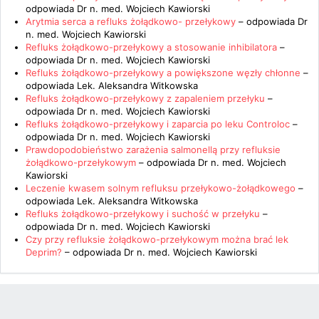
odpowiada
Dr n. med. Wojciech Kawiorski
Arytmia serca a refluks żołądkowo- przełykowy
– odpowiada
Dr
n. med. Wojciech Kawiorski
Refluks żołądkowo-przełykowy a stosowanie inhibilatora
–
odpowiada
Dr n. med. Wojciech Kawiorski
Refluks żołądkowo-przełykowy a powiększone węzły chłonne
–
odpowiada
Lek. Aleksandra Witkowska
Refluks żołądkowo-przełykowy z zapaleniem przełyku
–
odpowiada
Dr n. med. Wojciech Kawiorski
Refluks żołądkowo-przełykowy i zaparcia po leku Controloc
–
odpowiada
Dr n. med. Wojciech Kawiorski
Prawdopodobieństwo zarażenia salmonellą przy refluksie
żołądkowo-przełykowym
– odpowiada
Dr n. med. Wojciech
Kawiorski
Leczenie kwasem solnym refluksu przełykowo-żołądkowego
–
odpowiada
Lek. Aleksandra Witkowska
Refluks żołądkowo-przełykowy i suchość w przełyku
–
odpowiada
Dr n. med. Wojciech Kawiorski
Czy przy refluksie żołądkowo-przełykowym można brać lek
Deprim?
– odpowiada
Dr n. med. Wojciech Kawiorski