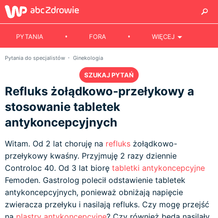
PYTANIA
FORA
WIĘCEJ
Pytania do specjalistów
Ginekologia
SZUKAJ PYTAŃ
Refluks żołądkowo-przełykowy a
stosowanie tabletek
antykoncepcyjnych
Witam. Od 2 lat choruję na
refluks
żołądkowo-
przełykowy kwaśny. Przyjmuję 2 razy dziennie
Controloc 40. Od 3 lat biorę
tabletki antykoncepcyjne
Femoden. Gastrolog polecił odstawienie tabletek
antykoncepcyjnych, ponieważ obniżają napięcie
zwieracza przełyku i nasilają refluks. Czy mogę przejść
na
plastry antykoncepcyjne
? Czy również będą nasilały