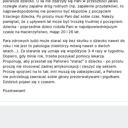
pierwsze dziecko. O ile nie zdarzyły się Pani w przeszłości jakieś
rozległe stany zapalne dróg rodnych (np. zapalenie przydatków), to
najprawdopodobniej nie powinno być kłopotów z poczęciem
trzeciego dziecka. Po prostu musi Pani dać sobie czas. Należy
pamiętać, że z upływem lat może być troszkę trudniej z poczęciem
dziecka - poprzednie dzieci rodziła Pani w najodpowiedniejszym
czasie na macierzyństwo, mając 20 i 26 lat.
Para zdrowych ludzi może starać się bez skutku o dziecko nawet do
roku i nie jest to patologia (niektórzy mówią nawet o dwóch
latach...). Za staranie się uznaje się współżycie 3-4 razy w tygodniu.
Dopiero, gdy minie rok, trzeba poszukać pomocy lekarza.
Proponuję, aby przestali się Państwo "starać" o dziecko - po prostu
proszę nie stosować żadnej antykoncepcji i cieszyć się seksem.
Proszę spojrzeć na to tak: inni muszą się zabezpieczać, a Państwo
nie potrzebują zawracać sobie głowy prezerwatywami i pigułkami.
Dzidziuś pojawi się z czasem.
Pozdrawiam!