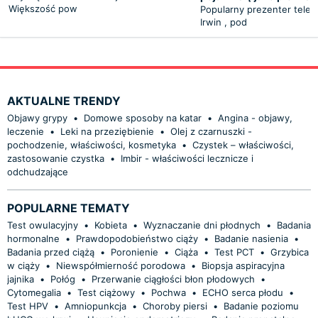
Większość pow
Popularny prezenter telew
Irwin , pod
AKTUALNE TRENDY
Objawy grypy
•
Domowe sposoby na katar
•
Angina - objawy,
leczenie
•
Leki na przeziębienie
•
Olej z czarnuszki -
pochodzenie, właściwości, kosmetyka
•
Czystek – właściwości,
zastosowanie czystka
•
Imbir - właściwości lecznicze i
odchudzające
POPULARNE TEMATY
Test owulacyjny
•
Kobieta
•
Wyznaczanie dni płodnych
•
Badania
hormonalne
•
Prawdopodobieństwo ciąży
•
Badanie nasienia
•
Badania przed ciążą
•
Poronienie
•
Ciąża
•
Test PCT
•
Grzybica
w ciąży
•
Niewspółmierność porodowa
•
Biopsja aspiracyjna
jajnika
•
Połóg
•
Przerwanie ciągłości błon płodowych
•
Cytomegalia
•
Test ciążowy
•
Pochwa
•
ECHO serca płodu
•
Test HPV
•
Amniopunkcja
•
Choroby piersi
•
Badanie poziomu