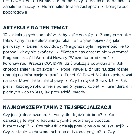
bHCG we krwi
•
Usunięcie endometriozy
•
Badania prenatalne
•
Zapalenie macicy
•
Hormonalna terapia zastępcza
•
Dolegliwości
poporodowe
ARTYKUŁY NA TEN TEMAT
10 zaskakujących sposobów, żeby zajść w ciążę
•
Znany prezenter
telewizyjny ma nieuleczalnego raka. Ten objaw pojawił się jako
pierwszy
•
Dziennik covidowy. "Najgorsza była niepewność, ile to
potrwa i kiedy się skończy"
•
"Każda z nas czasem nie wytrzyma".
Fragment książki Weroniki Nawary "W czepku urodzone"
•
Koronawirus. Przeszli COVID-19, dziś walczą z powikłaniami. Jak
choroba zmieniła ich życie?
•
Poseł Paweł Bliźniuk: "Ludzie różnie
reagują na informację o raku"
•
Poseł KO Paweł Bliźniuk zachorował
na raka. Mówi, jakie miał objawy
•
Czy to ciąża? Sprawdź!
•
Rak
piersi. Każdego roku umiera ponad 5 tysięcy kobiet
•
Kalendarz dni
płodnych - co to jest, jak prowadzić, meody
NAJNOWSZE PYTANIA Z TEJ SPECJALIZACJI
Czy jest jednak szansa, że wszystko będzie dobrze?
•
Co
oznaczają te wyniki badania wycinka pobranego podczas
histeroskopii?
•
Czy tabletki działają prawidłowo w tej sytuacji?
•
Czy zostanie zachowana ochrona antykoncepcyjna?
•
Czy