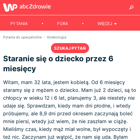
PYTANIA
FORA
WIĘCEJ
Pytania do specjalistów
Ginekologia
SZUKAJ PYTAŃ
Staranie się o dziecko przez 6
miesięcy
Witam, mam 32 lata, jestem kobietą. Od 6 miesięcy
staramy się z mężem o dziecko. Mam już 2 dzieci, są to
chłopcy w wieku 12 i 6 lat, planujemy 3, ale niestety nie
udaje się. Sprawdzam, kiedy mam dni płodne, i wtedy
próbujemy, ale 8,9 dni przed okresem zaczynają boleć
mnie piersi, wtedy już wiem, że nie zaszłam w ciążę.
Mieliśmy czas, kiedy mąż miał wolne, był wypoczęty i
też nic. Zaczynam już wątpić, że nam się uda. Byłam