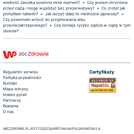
wielkość zarodka powinna mnie martwić?
•
Czy jestem chroniona
przed ciążą i mogę współżyć bez prezerwatywy?
•
Co zrobić jak
pomyliłam tabletki?
•
Jak leczyć dalej te niedrożne jajowody?
•
Czy powinnam wrócić do przyjmowania leku
przeciwzakrzepowego?
•
Czy istnieje ryzyko zajścia w ciążę w tym
okresie?
Certyfikaty
Regulamin serwisu
Polityka prywatności
Kontakt
Mapa witryny
Indeks pytań
Partnerzy
Reklama
O nas
ABCZDROWIE.PL JEST CZĘŚCIĄ WIRTUALNA POLSKA MEDIA S.A.