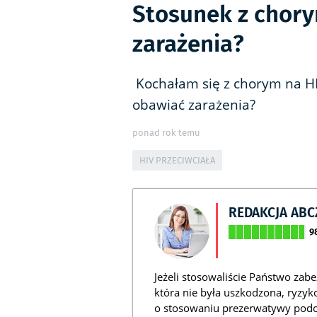
Stosunek z chorym
zarażenia?
Kochałam się z chorym na HI
obawiać zarażenia?
ponad rok temu
HIV PRZECIWCIAŁA
REDAKCJA AB
9
Jeżeli stosowaliście Państwo zab
która nie była uszkodzona, ryzyko
o stosowaniu prezerwatywy pod