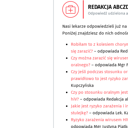
REDAKCJA ABCZ
Odpowiedź udzielona 
Nasi lekarze odpowiedzieli już n
Poniżej znajdziesz do nich odnośn
Robiłam to z kolesiem chorym
się zarazić?
– odpowiada
Red
Czy można zarazić się wiruse
oralnego?
– odpowiada
Mgr F
Czy jeśli podczas stosunku 
prawidłowo to jest ryzyko za
Kupczyńska
Czy po stosunku oralnym je
hiV?
– odpowiada
Redakcja a
Jakie jest ryzyko zarażenia i
stulejkę?
– odpowiada
Lek. K
Ryzyko zarażenia wirusem HI
odpowiada
Mgr Justyna Piąt