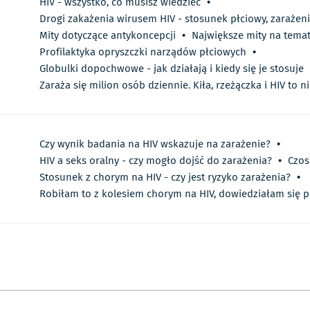
HIV - wszystko, co musisz wiedzieć
•
Drogi zakażenia wirusem HIV - stosunek płciowy, zarażeni
Mity dotyczące antykoncepcji
•
Największe mity na temat
Profilaktyka opryszczki narządów płciowych
•
Globulki dopochwowe - jak działają i kiedy się je stosuje
Zaraża się milion osób dziennie. Kiła, rzeżączka i HIV to 
Czy wynik badania na HIV wskazuje na zarażenie?
•
HIV a seks oralny - czy mogło dojść do zarażenia?
•
Czos
Stosunek z chorym na HIV - czy jest ryzyko zarażenia?
•
Robiłam to z kolesiem chorym na HIV, dowiedziałam się po