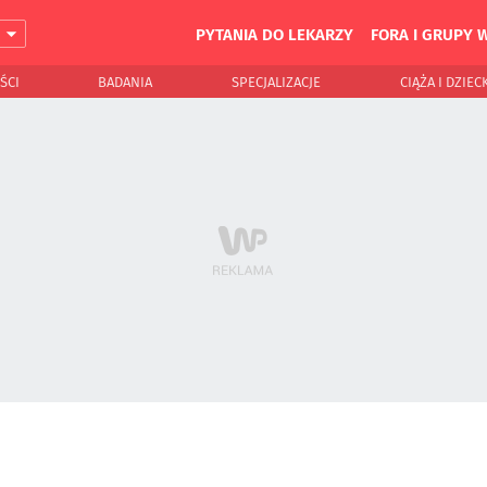
PYTANIA DO LEKARZY
FORA I GRUPY 
J
ŚCI
BADANIA
SPECJALIZACJE
CIĄŻA I DZIEC