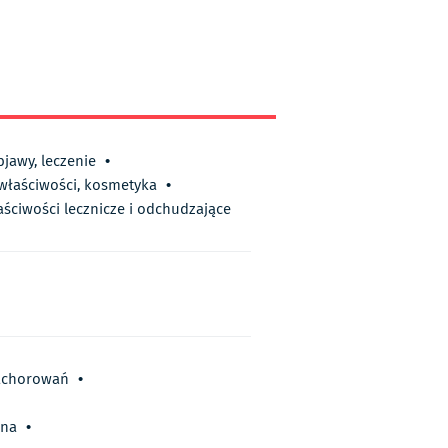
bjawy, leczenie
•
 właściwości, kosmetyka
•
aściwości lecznicze i odchudzające
zachorowań
•
ena
•