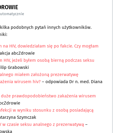
DROWIE
automatycznie
a kilka podobnych pytań innych użytkowników.
iki:
 na HIV, dowiedziałam się po fakcie. Czy mogłam
akcja abcZdrowie
m HIV, jeżeli byłem osobą bierną podczas seksu
ilip Grabowski
oralnego miałem założoną prezerwatywę
rażenia wirusem hiv?
– odpowiada
Dr n. med. Diana
st duże prawdopodobieństwo zakażenia wirusem
bcZdrowie
 infekcji w wyniku stosunku z osobą posiadającą
atarzyna Szymczak
V w czasie seksu analnego z prezerwatywą
–
kowska