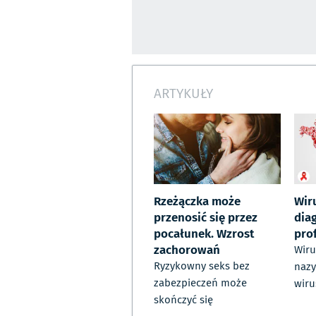
ARTYKUŁY
Rzeżączka może
Wir
przenosić się przez
diag
pocałunek. Wzrost
pro
zachorowań
Wiru
Ryzykowny seks bez
nazy
zabezpieczeń może
wiru
skończyć się