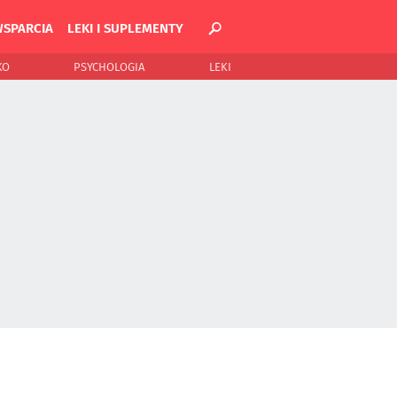
WSPARCIA
LEKI I SUPLEMENTY
KO
PSYCHOLOGIA
LEKI