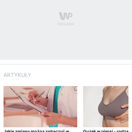
ARTYKUŁY
Jakie zmiany można zobaczyć w
Guzek w piersi - rodzaje