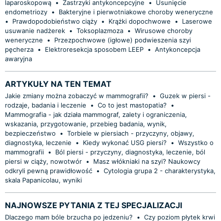
laparoskopową
•
Zastrzyki antykoncepcyjne
•
Usunięcie
endometriozy
•
Bakteryjne i pierwotniakowe choroby weneryczne
•
Prawdopodobieństwo ciąży
•
Krążki dopochwowe
•
Laserowe
usuwanie nadżerek
•
Toksoplazmoza
•
Wirusowe choroby
weneryczne
•
Przezpochwowe (igłowe) podwieszenia szyi
pęcherza
•
Elektroresekcja sposobem LEEP
•
Antykoncepcja
awaryjna
ARTYKUŁY NA TEN TEMAT
Jakie zmiany można zobaczyć w mammografii?
•
Guzek w piersi -
rodzaje, badania i leczenie
•
Co to jest mastopatia?
•
Mammografia - jak działa mammograf, zalety i ograniczenia,
wskazania, przygotowanie, przebieg badania, wynik,
bezpieczeństwo
•
Torbiele w piersiach - przyczyny, objawy,
diagnostyka, leczenie
•
Kiedy wykonać USG piersi?
•
Wszystko o
mammografii
•
Ból piersi - przyczyny, diagnostyka, leczenie, ból
piersi w ciąży, nowotwór
•
Masz włókniaki na szyi? Naukowcy
odkryli pewną prawidłowość
•
Cytologia grupa 2 - charakterystyka,
skala Papanicolau, wyniki
NAJNOWSZE PYTANIA Z TEJ SPECJALIZACJI
Dlaczego mam bóle brzucha po jedzeniu?
•
Czy poziom płytek krwi