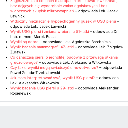
Zagęszczenia o cechach mastopatii-torbielowato-włoknistej
bez dających się wyodrębnić zmian ogniskowych i bez
widocznych skupisk mikrozwapnień
– odpowiada
Lek. Jacek
Ławnicki
Widoczny nieznacznie hypoechogenny guzek w USG piersi
–
odpowiada
Lek. Jacek Ławnicki
Wynik USG piersi i zmiana w piersi u 51-latki
– odpowiada
Dr
hab. n. med. Marek Bulsa
Wyniki są dobre
– odpowiada
Lek. Agnieszka Barchnicka
Wynik badania mammografii 47-latki
– odpowiada
Lek. Zbigniew
Żurawski
Co oznaczają piersi o jednolitej budowie z przewagą utkania
gruczołowego?
– odpowiada
Lek. Aleksandra Witkowska
Czy takie wyniki mogą świadczyć o nowotworze?
– odpowiada
Paweł Żmuda-Trzebiatowski
Jak mam interpretować swój wynik USG piersi?
– odpowiada
Lek. Aleksandra Witkowska
Wynik badania USG piersi u 29-latki
– odpowiada
Aleksander
Ropielewski