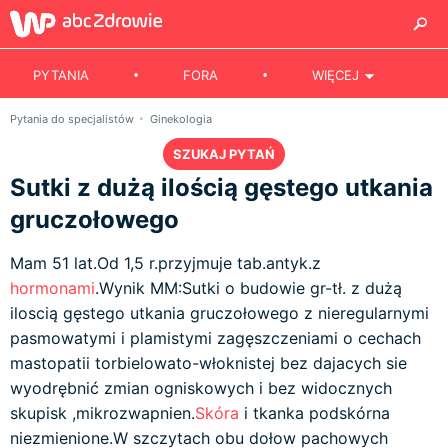
PYTANIA
FORA
WIĘCEJ
Pytania do specjalistów
Ginekologia
SZUKAJ PYTAŃ
Sutki z dużą ilością gęstego utkania
gruczołowego
Mam 51 lat.Od 1,5 r.przyjmuje tab.antyk.z
hormonami
.Wynik MM:Sutki o budowie gr-tł. z dużą
iloscią gęstego utkania gruczołowego z nieregularnymi
pasmowatymi i plamistymi zagęszczeniami o cechach
mastopatii torbielowato-włoknistej bez dajacych sie
wyodrębnić zmian ogniskowych i bez widocznych
skupisk ,mikrozwapnien.
Skóra
i tkanka podskórna
niezmienione.W szczytach obu dołow pachowych