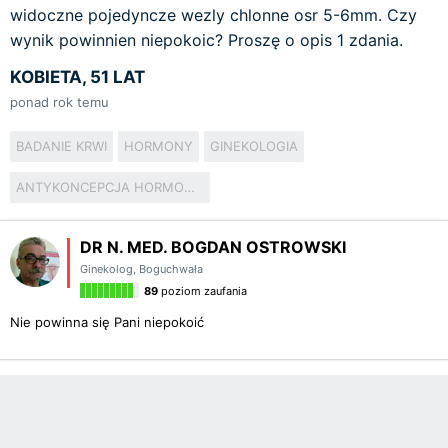
widoczne pojedyncze wezly chlonne osr 5-6mm. Czy
wynik powinnien niepokoic? Proszę o opis 1 zdania.
KOBIETA, 51 LAT
ponad rok temu
BADANIE KRWI
HORMONY
GINEKOLOGIA
ANTYKONCEPCJA HORMONALNA
DR N. MED. BOGDAN OSTROWSKI
Ginekolog
,
Boguchwała
89
poziom zaufania
Nie powinna się Pani niepokoić