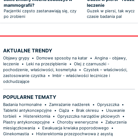
mammografii?
leczenie
Pacjentki często zastanawiają się, czy
Guzek w piersi, tak wycz
po zrobieni
czasie badania pal
AKTUALNE TRENDY
Objawy grypy
•
Domowe sposoby na katar
•
Angina - objawy,
leczenie
•
Leki na przeziębienie
•
Olej z czarnuszki -
pochodzenie, właściwości, kosmetyka
•
Czystek – właściwości,
zastosowanie czystka
•
Imbir - właściwości lecznicze i
odchudzające
POPULARNE TEMATY
Badania hormonalne
•
Zamrażanie nadżerek
•
Opryszczka
•
Tabletki antykoncepcyjne
•
Ciąża
•
Brak okresu
•
Usuwanie
torbieli
•
Histerektomia
•
Opryszczka narządów płciowych
•
Plastry antykoncepcyjne
•
Choroby weneryczne
•
Zaburzenia
miesiączkowania
•
Ewakuacja krwiaka poporodowego
•
Ginekomastia
•
Histerektomia przezpochwowa z asystą