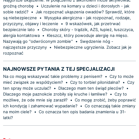
groźną chorobę
•
Uczulenie na komary u dzieci i dorosłych - jak
sobie radzić?
•
Jak rozpoznać ukąszenia owadów? Sprawdź, które
są niebezpieczne
•
Wysypka alergiczna - jak rozpoznać, rodzaje,
przyczyny, objawy i leczenie
•
9 wskazówek, jak przetrwać
bezpiecznie lato
•
Choroby skóry - trądzik, AZS, łupież, łuszczyca,
alergia kontaktowa
•
Kleszcz, który powoduje alergię na mięso.
Nazywają go ''odwróconym zombie''
•
Swędzenie nóg -
najczęstsze przyczyny
•
Niebezpieczne ugryzienia. Zobacz jak je
rozpoznać
NAJNOWSZE PYTANIA Z TEJ SPECJALIZACJI
Na co mogą wskazywać takie problemy z penisem?
•
Czy to może
mieć związek ze współżyciem?
•
Czy to torbiel pilonidalna?
•
Czy
ten spray może uczulać?
•
Dlaczego mam ten świąd pleców?
•
Dlaczego moje paznokcie zrobiły się kruche i łamliwe?
•
Czy to
możliwe, że ode mnie się zaraził?
•
Co mogę zrobić, żeby poprawić
ich kondycję i zahamować wypadanie?
•
Co oznaczają takie zmiany
na moim ciele?
•
Co oznacza ten opis badania znamienia u 31-
latki?