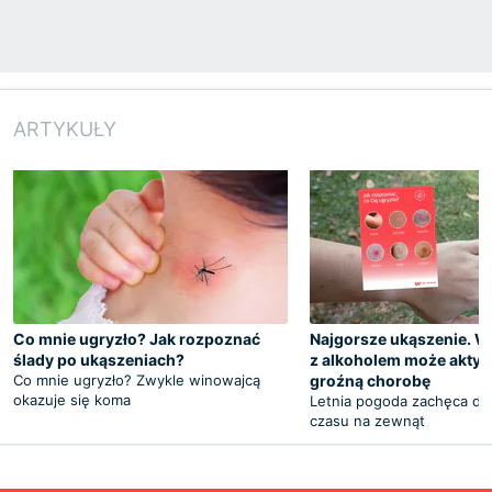
ARTYKUŁY
Co mnie ugryzło? Jak rozpoznać
Najgorsze ukąszenie. W
ślady po ukąszeniach?
z alkoholem może akty
Co mnie ugryzło? Zwykle winowajcą
groźną chorobę
okazuje się koma
Letnia pogoda zachęca do
czasu na zewnąt