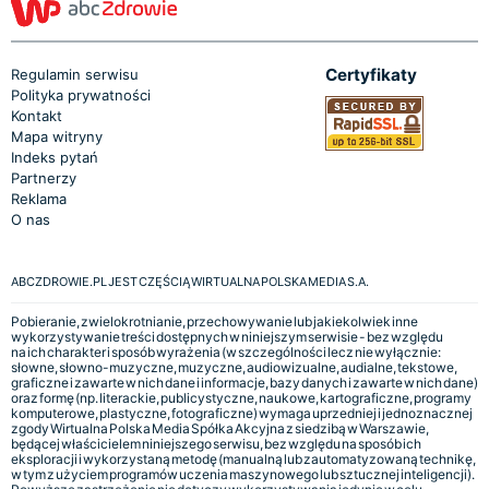
Certyfikaty
Regulamin serwisu
Polityka prywatności
Kontakt
Mapa witryny
Indeks pytań
Partnerzy
Reklama
O nas
ABCZDROWIE.PL JEST CZĘŚCIĄ WIRTUALNA POLSKA MEDIA S.A.
Pobieranie, zwielokrotnianie, przechowywanie lub jakiekolwiek inne
wykorzystywanie treści dostępnych w niniejszym serwisie - bez względu
na ich charakter i sposób wyrażenia (w szczególności lecz nie wyłącznie:
słowne, słowno-muzyczne, muzyczne, audiowizualne, audialne, tekstowe,
graficzne i zawarte w nich dane i informacje, bazy danych i zawarte w nich dane)
oraz formę (np. literackie, publicystyczne, naukowe, kartograficzne, programy
komputerowe, plastyczne, fotograficzne) wymaga uprzedniej i jednoznacznej
zgody Wirtualna Polska Media Spółka Akcyjna z siedzibą w Warszawie,
będącej właścicielem niniejszego serwisu, bez względu na sposób ich
eksploracji i wykorzystaną metodę (manualną lub zautomatyzowaną technikę,
w tym z użyciem programów uczenia maszynowego lub sztucznej inteligencji).