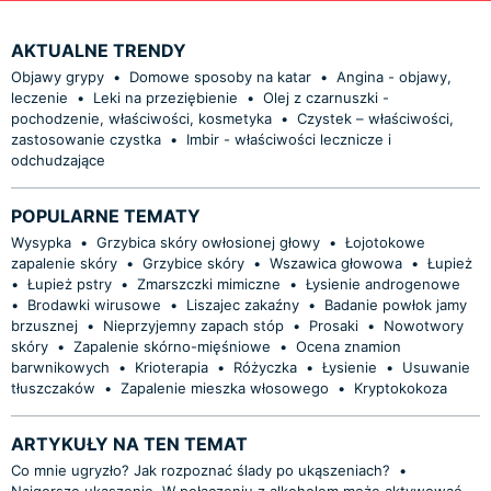
AKTUALNE TRENDY
Objawy grypy
•
Domowe sposoby na katar
•
Angina - objawy,
leczenie
•
Leki na przeziębienie
•
Olej z czarnuszki -
pochodzenie, właściwości, kosmetyka
•
Czystek – właściwości,
zastosowanie czystka
•
Imbir - właściwości lecznicze i
odchudzające
POPULARNE TEMATY
Wysypka
•
Grzybica skóry owłosionej głowy
•
Łojotokowe
zapalenie skóry
•
Grzybice skóry
•
Wszawica głowowa
•
Łupież
•
Łupież pstry
•
Zmarszczki mimiczne
•
Łysienie androgenowe
•
Brodawki wirusowe
•
Liszajec zakaźny
•
Badanie powłok jamy
brzusznej
•
Nieprzyjemny zapach stóp
•
Prosaki
•
Nowotwory
skóry
•
Zapalenie skórno-mięśniowe
•
Ocena znamion
barwnikowych
•
Krioterapia
•
Różyczka
•
Łysienie
•
Usuwanie
tłuszczaków
•
Zapalenie mieszka włosowego
•
Kryptokokoza
ARTYKUŁY NA TEN TEMAT
Co mnie ugryzło? Jak rozpoznać ślady po ukąszeniach?
•
Najgorsze ukąszenie. W połączeniu z alkoholem może aktywować