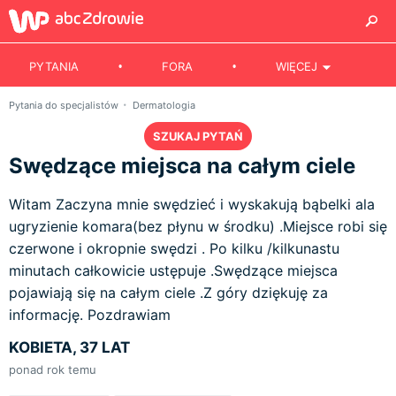
PYTANIA
FORA
WIĘCEJ
Pytania do specjalistów
Dermatologia
SZUKAJ PYTAŃ
Swędzące miejsca na całym ciele
Witam Zaczyna mnie swędzieć i wyskakują bąbelki ala
ugryzienie komara(bez płynu w środku) .Miejsce robi się
czerwone i okropnie swędzi . Po kilku /kilkunastu
minutach całkowicie ustępuje .Swędzące miejsca
pojawiają się na całym ciele .Z góry dziękuję za
informację. Pozdrawiam
KOBIETA, 37 LAT
ponad rok temu