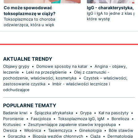
Co może spowodować
IgG - charakterystyka, 
toksoplazmozę w ciąży?
IgG i IgA to jedne z klas pr
które wystę
Toksoplazmoza to choroba
odzwierzęca, która u więk
AKTUALNE TRENDY
Objawy grypy
•
Domowe sposoby na katar
•
Angina - objawy,
leczenie
•
Leki na przeziębienie
•
Olej z czarnuszki -
pochodzenie, właściwości, kosmetyka
•
Czystek – właściwości,
zastosowanie czystka
•
Imbir - właściwości lecznicze i
odchudzające
POPULARNE TEMATY
Badanie krwi
•
Śpiączka afrykańska
•
Grypa
•
Kał na pasożyty
•
Poronienie
•
Fascjoloza
•
Toksoplazmoza IgG, IgM
•
Borelioza
•
Krztusiec
•
Zesztywniające zapalenie stawów kręgosłupa
•
Owsica
•
Włośnica
•
Tasiemczyca
•
Ginekologia
•
Bóle stawów
•
Gorączka
•
Biopsja węzłów chłonnych
•
Ciąża
•
Dermatologia