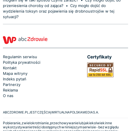
przeniesienia choroby od zająca?
•
Czy mogło dojść do
wydzielenia toksyn oraz pojawienia się drobnoustrojów w tej
sytuacji?
Certyfikaty
Regulamin serwisu
Polityka prywatności
Kontakt
Mapa witryny
Indeks pytań
Partnerzy
Reklama
O nas
ABCZDROWIE.PL JEST CZĘŚCIĄ WIRTUALNA POLSKA MEDIA S.A.
Pobieranie, zwielokrotnianie, przechowywanie lub jakiekolwiek inne
wykorzystywanie treści dostępnych w niniejszym serwisie - bez względu