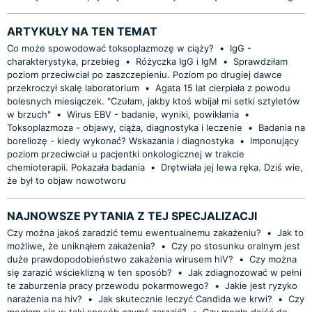
ARTYKUŁY NA TEN TEMAT
Co może spowodować toksoplazmozę w ciąży?
•
IgG -
charakterystyka, przebieg
•
Różyczka IgG i IgM
•
Sprawdziłam
poziom przeciwciał po zaszczepieniu. Poziom po drugiej dawce
przekroczył skalę laboratorium
•
Agata 15 lat cierpiała z powodu
bolesnych miesiączek. "Czułam, jakby ktoś wbijał mi setki sztyletów
w brzuch"
•
Wirus EBV - badanie, wyniki, powikłania
•
Toksoplazmoza - objawy, ciąża, diagnostyka i leczenie
•
Badania na
boreliozę - kiedy wykonać? Wskazania i diagnostyka
•
Imponujący
poziom przeciwciał u pacjentki onkologicznej w trakcie
chemioterapii. Pokazała badania
•
Drętwiała jej lewa ręka. Dziś wie,
że był to objaw nowotworu
NAJNOWSZE PYTANIA Z TEJ SPECJALIZACJI
Czy można jakoś zaradzić temu ewentualnemu zakażeniu?
•
Jak to
możliwe, że uniknąłem zakażenia?
•
Czy po stosunku oralnym jest
duże prawdopodobieństwo zakażenia wirusem hiV?
•
Czy można
się zarazić wścieklizną w ten sposób?
•
Jak zdiagnozować w pełni
te zaburzenia pracy przewodu pokarmowego?
•
Jakie jest ryzyko
narażenia na hiv?
•
Jak skutecznie leczyć Candida we krwi?
•
Czy
mogłam się w taki sposób czymś zarazić?
•
Czy mogło dojść do