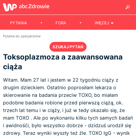
PYTANIA
FORA
WIĘCEJ
Pytania do specjalistów
SZUKAJ PYTAŃ
Toksoplazmoza a zaawansowana
ciąża
Witam. Mam 27 lat i jestem w 22 tygodniu ciąży z
drugim dzieckiem. Ostatnio poprosiłam lekarza o
skierowanie na badania przeciw TOXO, bo miałam
podobne badania robione przed pierwszą ciążą, ok.
trzech lat temu i w ciąży, i już w tedy okazało się, że
mam TOXO . Ale po wykonaniu kilku tych samych badań
i awidnośći, było wszystko dobrze - dzidzuś urodził się
zdrowy. Teraz wyniki wyszły też źle. TOXO IgG - wynik