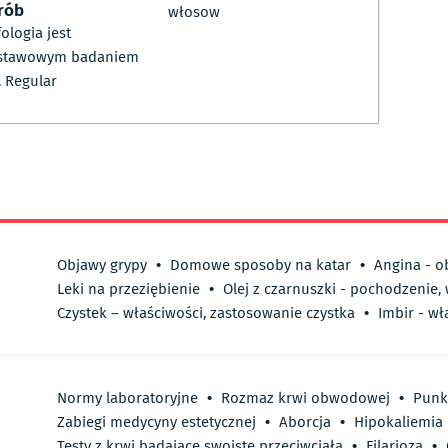
rób
włosow
ologia jest
stawowym badaniem
. Regular
Objawy grypy
•
Domowe sposoby na katar
•
Angina - o
Leki na przeziębienie
•
Olej z czarnuszki - pochodzenie,
Czystek – właściwości, zastosowanie czystka
•
Imbir - wł
Normy laboratoryjne
•
Rozmaz krwi obwodowej
•
Punk
Zabiegi medycyny estetycznej
•
Aborcja
•
Hipokaliemia
Testy z krwi badające swoiste przeciwciała
•
Filarioza
•