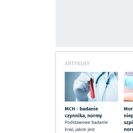
ARTYKUŁY
MCH - badanie
Mor
czynnika, normy
nie
szp
Podstawowe badanie
nor
krwi, jakim jest