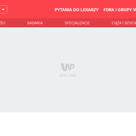
PYTANIA DO LEKARZY
FORA I GRUPY 
J
ŚCI
BADANIA
SPECJALIZACJE
CIĄŻA I DZIEC