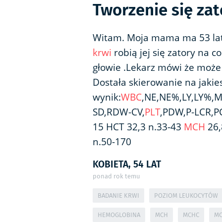
Tworzenie się za
Witam. Moja mama ma 53 lata
krwi
robią jej się zatory na co
głowie .Lekarz mówi że może
Dostała skierowanie na jakies
wynik:
WBC
,NE,NE%,LY,LY%,
SD,RDW-CV,
PLT
,PDW,P-LCR,PC
15 HCT 32,3 n.33-43
MCH
26,
n.50-170
KOBIETA, 54 LAT
ponad rok temu
BADANIE KRWI
POZIOM LEUKOCYTÓW
HEMOGLOBINA
MCH
MCHC
MC