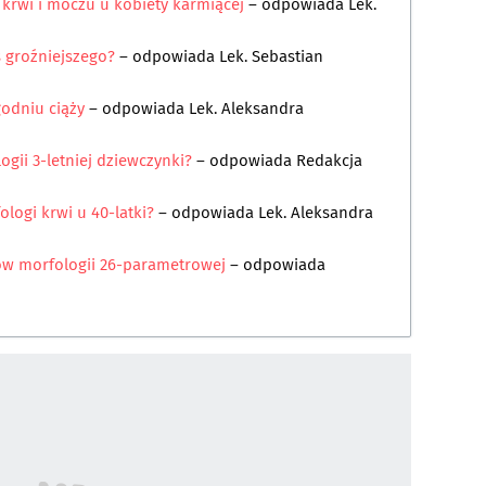
 krwi i moczu u kobiety karmiącej
– odpowiada
Lek.
ś groźniejszego?
– odpowiada
Lek. Sebastian
godniu ciąży
– odpowiada
Lek. Aleksandra
ogii 3-letniej dziewczynki?
– odpowiada
Redakcja
ologi krwi u 40-latki?
– odpowiada
Lek. Aleksandra
ków morfologii 26-parametrowej
– odpowiada