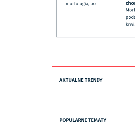
cho
morfologia, po
Morf
pod
krwi
AKTUALNE TRENDY
POPULARNE TEMATY