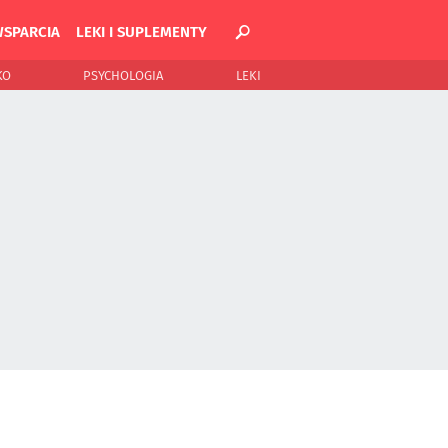
WSPARCIA
LEKI I SUPLEMENTY
KO
PSYCHOLOGIA
LEKI