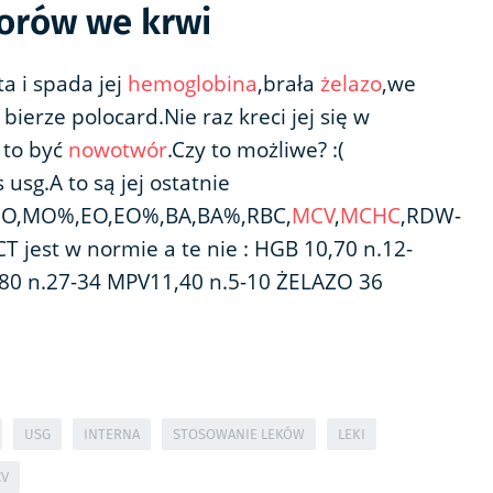
torów we krwi
 i spada jej
hemoglobina
,brała
żelazo
,we
 bierze polocard.Nie raz kreci jej się w
 to być
nowotwór
.Czy to możliwe? :(
 usg.A to są jej ostatnie
MO,MO%,EO,EO%,BA,BA%,RBC,
MCV
,
MCHC
,RDW-
T jest w normie a te nie : HGB 10,70 n.12-
80 n.27-34 MPV11,40 n.5-10 ŻELAZO 36
USG
INTERNA
STOSOWANIE LEKÓW
LEKI
V