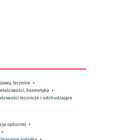
bjawy, leczenie
•
 właściwości, kosmetyka
•
aściwości lecznicze i odchudzające
cja opłucnej
•
•
Opasanie żołądka
•