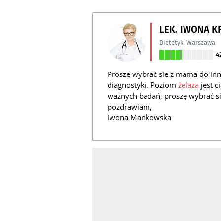
LEK. IWONA 
Dietetyk
,
Warszawa
4
Proszę wybrać się z mamą do in
diagnostyki. Poziom
żelaza
jest c
ważnych badań, proszę wybrać si
pozdrawiam,
Iwona Mankowska