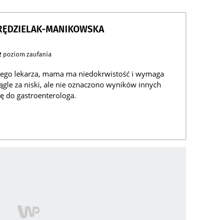
KRĘDZIELAK-MANIKOWSKA
2
poziom zaufania
nego lekarza, mama ma niedokrwistość i wymaga
iągle za niski, ale nie oznaczono wyników innych
ę do gastroenterologa.