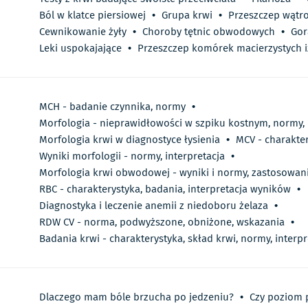
Ból w klatce piersiowej
•
Grupa krwi
•
Przeszczep wątr
Cewnikowanie żyły
•
Choroby tętnic obwodowych
•
Gor
Leki uspokajające
•
Przeszczep komórek macierzystych 
MCH - badanie czynnika, normy
•
Morfologia - nieprawidłowości w szpiku kostnym, normy
Morfologia krwi w diagnostyce łysienia
•
MCV - charakte
Wyniki morfologii - normy, interpretacja
•
Morfologia krwi obwodowej - wyniki i normy, zastosowan
RBC - charakterystyka, badania, interpretacja wyników
•
Diagnostyka i leczenie anemii z niedoboru żelaza
•
​RDW CV - norma, podwyższone, obniżone, wskazania
•
Badania krwi - charakterystyka, skład krwi, normy, interp
Dlaczego mam bóle brzucha po jedzeniu?
•
Czy poziom p