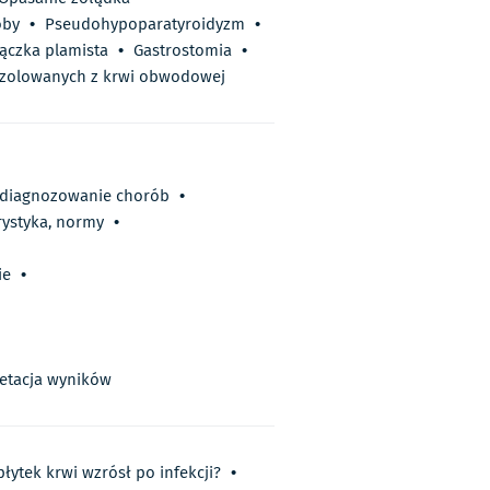
oby
•
Pseudohypoparatyroidyzm
•
ączka plamista
•
Gastrostomia
•
izolowanych z krwi obwodowej
, diagnozowanie chorób
•
rystyka, normy
•
ie
•
retacja wyników
łytek krwi wzrósł po infekcji?
•