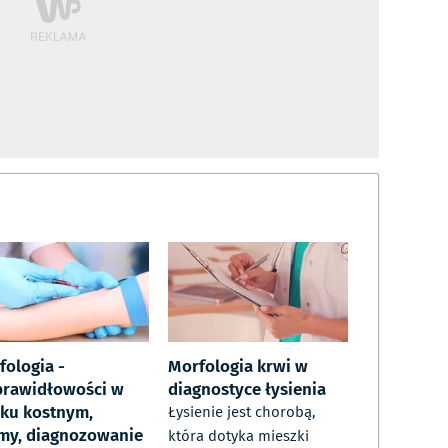
fologia -
Morfologia krwi w
prawidłowości w
diagnostyce łysienia
iku kostnym,
Łysienie jest chorobą,
my, diagnozowanie
która dotyka mieszki