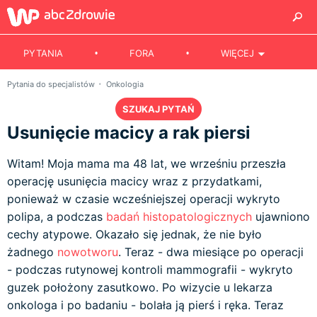
PYTANIA
FORA
WIĘCEJ
Pytania do specjalistów
Onkologia
SZUKAJ PYTAŃ
Usunięcie macicy a rak piersi
Witam! Moja mama ma 48 lat, we wrześniu przeszła
operację usunięcia macicy wraz z przydatkami,
ponieważ w czasie wcześniejszej operacji wykryto
polipa, a podczas
badań histopatologicznych
ujawniono
cechy atypowe. Okazało się jednak, że nie było
żadnego
nowotworu
. Teraz - dwa miesiące po operacji
- podczas rutynowej kontroli mammografii - wykryto
guzek położony zasutkowo. Po wizycie u lekarza
onkologa i po badaniu - bolała ją pierś i ręka. Teraz