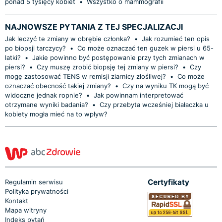
ponad 5 tysięcy kobiet
•
Wszystko o mammografii
NAJNOWSZE PYTANIA Z TEJ SPECJALIZACJI
Jak leczyć te zmiany w obrębie członka?
•
Jak rozumieć ten opis
po biopsji tarczycy?
•
Co może oznaczać ten guzek w piersi u 65-
latki?
•
Jakie powinno być postępowanie przy tych zmianach w
piersi?
•
Czy muszę zrobić biopsję tej zmiany w piersi?
•
Czy
mogę zastosować TENS w remisji ziarnicy złośliwej?
•
Co może
oznaczać obecność takiej zmiany?
•
Czy na wyniku TK mogą być
widoczne jednak ropnie?
•
Jak powinnam interpretować
otrzymane wyniki badania?
•
Czy przebyta wcześniej białaczka u
kobiety mogła mieć na to wpływ?
Certyfikaty
Regulamin serwisu
Polityka prywatności
Kontakt
Mapa witryny
Indeks pytań