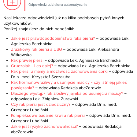
Odpowiedź udzielona automatycznie
Nasi lekarze odpowiedzieli już na kilka podobnych pytań innych
użytkowników.
Poniżej znajdziesz do nich odnośniki:
Jakie jest prawdopodobieństwo raka piersi?
– odpowiada
Lek.
Agnieszka Barchnicka
Zrazikowy rak piersi a USG
– odpowiada
Lek. Aleksandra
Witkowska
Rak prawej piersi
– odpowiada
Lek. Agnieszka Barchnicka
Gruczolak - i co dalej?
– odpowiada
Lek. Agnieszka Barchnicka
Rak piersi u mamy a możliwość zachorowania córki
– odpowiada
Dr n. med. Krzysztof Szczałuba
Rak hormonowrażliwy a usunięcie macicy - czy istnieją jakieś
powiązania?
– odpowiada
Redakcja abcZdrowie
Dlaczego wystąpił rak złośliwy jajnika po usunięciu macicy?
–
odpowiada
Lek. Zbigniew Żurawski
Czy rak piersi jest dziedziczny?
– odpowiada
Dr n. med.
Grzegorz Luboiński
Kompleksowe badanie krwi a rak piersi
– odpowiada
Dr n. med.
Grzegorz Luboiński
Jakie jest ryzyko zachorowalności?
– odpowiada
Redakcja
abcZdrowie