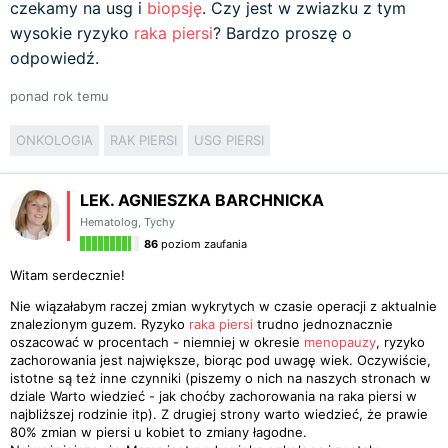
czekamy na usg i
biopsję
. Czy jest w zwiazku z tym
wysokie ryzyko
raka piersi
? Bardzo proszę o
odpowiedź.
ponad rok temu
ONKOLOGIA
RAK PIERSI
USG PIERSI
LEK. AGNIESZKA BARCHNICKA
Hematolog
,
Tychy
86
poziom zaufania
Witam serdecznie!
Nie wiązałabym raczej zmian wykrytych w czasie operacji z aktualnie
znalezionym guzem. Ryzyko
raka piersi
trudno jednoznacznie
oszacować w procentach - niemniej w okresie
menopauzy
, ryzyko
zachorowania jest największe, biorąc pod uwagę wiek. Oczywiście,
istotne są też inne czynniki (piszemy o nich na naszych stronach w
dziale Warto wiedzieć - jak choćby zachorowania na raka piersi w
najbliższej rodzinie itp). Z drugiej strony warto wiedzieć, że prawie
80% zmian w piersi u kobiet to zmiany łagodne.