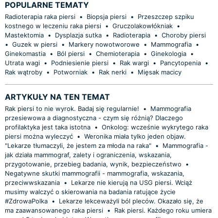
POPULARNE TEMATY
Radioterapia raka piersi
•
Biopsja piersi
•
Przeszczep szpiku
kostnego w leczeniu raka piersi
•
Gruczolakowłókniak
•
Mastektomia
•
Dysplazja sutka
•
Radioterapia
•
Choroby piersi
•
Guzek w piersi
•
Markery nowotworowe
•
Mammografia
•
Ginekomastia
•
Ból piersi
•
Chemioterapia
•
Ginekologia
•
Utrata wagi
•
Podniesienie piersi
•
Rak wargi
•
Pancytopenia
•
Rak wątroby
•
Potworniak
•
Rak nerki
•
Mięsak macicy
ARTYKUŁY NA TEN TEMAT
Rak piersi to nie wyrok. Badaj się regularnie!
•
Mammografia
przesiewowa a diagnostyczna - czym się różnią? Dlaczego
profilaktyka jest taka istotna
•
Onkolog: wcześnie wykrytego raka
piersi można wyleczyć
•
Weronika miała tylko jeden objaw.
"Lekarze tłumaczyli, że jestem za młoda na raka"
•
Mammografia -
jak działa mammograf, zalety i ograniczenia, wskazania,
przygotowanie, przebieg badania, wynik, bezpieczeństwo
•
Negatywne skutki mammografii - mammografia, wskazania,
przeciwwskazania
•
Lekarze nie kierują na USG piersi. Wciąż
musimy walczyć o skierowania na badania ratujące życie
#ZdrowaPolka
•
Lekarze lekceważyli ból pleców. Okazało się, że
ma zaawansowanego raka piersi
•
Rak piersi. Każdego roku umiera