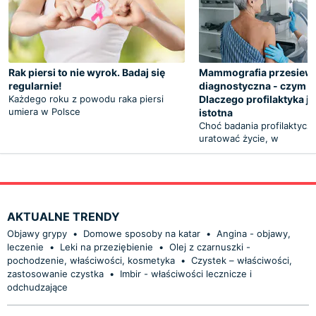
Rak piersi to nie wyrok. Badaj się
Mammografia przesiew
regularnie!
diagnostyczna - czym si
Każdego roku z powodu raka piersi
Dlaczego profilaktyka je
umiera w Polsce
istotna
Choć badania profilaktyc
uratować życie, w
AKTUALNE TRENDY
Objawy grypy
•
Domowe sposoby na katar
•
Angina - objawy,
leczenie
•
Leki na przeziębienie
•
Olej z czarnuszki -
pochodzenie, właściwości, kosmetyka
•
Czystek – właściwości,
zastosowanie czystka
•
Imbir - właściwości lecznicze i
odchudzające