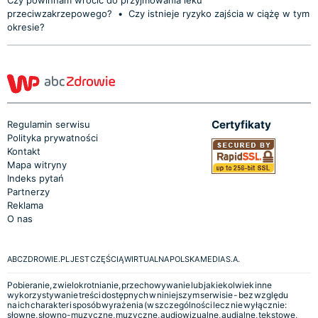
przeciwzakrzepowego?
•
Czy istnieje ryzyko zajścia w ciążę w tym
okresie?
Certyfikaty
Regulamin serwisu
Polityka prywatności
Kontakt
Mapa witryny
Indeks pytań
Partnerzy
Reklama
O nas
ABCZDROWIE.PL JEST CZĘŚCIĄ WIRTUALNA POLSKA MEDIA S.A.
Pobieranie, zwielokrotnianie, przechowywanie lub jakiekolwiek inne
wykorzystywanie treści dostępnych w niniejszym serwisie - bez względu
na ich charakter i sposób wyrażenia (w szczególności lecz nie wyłącznie:
słowne, słowno-muzyczne, muzyczne, audiowizualne, audialne, tekstowe,