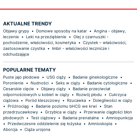
AKTUALNE TRENDY
Objawy grypy
•
Domowe sposoby na katar
•
Angina - objawy,
leczenie
•
Leki na przeziębienie
•
Olej z czarnuszki -
pochodzenie, właściwości, kosmetyka
•
Czystek – właściwości,
zastosowanie czystka
•
Imbir - właściwości lecznicze i
odchudzające
POPULARNE TEMATY
Puste jajo płodowe
•
USG ciąży
•
Badanie ginekologiczne
•
Poronienie
•
Nudności
•
Seks w ciąży
•
Badanie cytologiczne
•
Cesarskie cięcie
•
Objawy ciąży
•
Badanie przeciwciał
odpornościowych u kobiet w ciąży
•
Rozwój płodu
•
Cukrzyca
ciążowa
•
Poród kleszczowy
•
Rzucawka
•
Dolegliwości w ciąży
•
Próżnociąg
•
Badanie poziomu bHCG we krwi
•
Stan
przedrzucawkowy
•
Grzybica w ciąży
•
Przerwanie ciągłości błon
płodowych
•
Test ciążowy
•
Badania prenatalne
•
Amniopunkcja
•
Przedwczesne oddzielenie się łożyska
•
Amnioskopia
•
Aborcja
•
Ciąża urojona