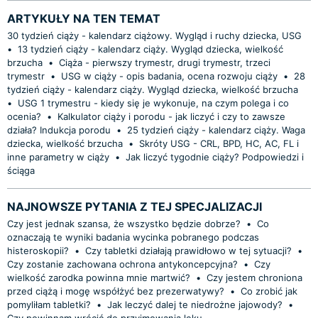
ARTYKUŁY NA TEN TEMAT
30 tydzień ciąży - kalendarz ciążowy. Wygląd i ruchy dziecka, USG
•
13 tydzień ciąży - kalendarz ciąży. Wygląd dziecka, wielkość
brzucha
•
Ciąża - pierwszy trymestr, drugi trymestr, trzeci
trymestr
•
USG w ciąży - opis badania, ocena rozwoju ciąży
•
28
tydzień ciąży - kalendarz ciąży. Wygląd dziecka, wielkość brzucha
•
USG 1 trymestru - kiedy się je wykonuje, na czym polega i co
ocenia?
•
Kalkulator ciąży i porodu - jak liczyć i czy to zawsze
działa? Indukcja porodu
•
25 tydzień ciąży - kalendarz ciąży. Waga
dziecka, wielkość brzucha
•
Skróty USG - CRL, BPD, HC, AC, FL i
inne parametry w ciąży
•
Jak liczyć tygodnie ciąży? Podpowiedzi i
ściąga
NAJNOWSZE PYTANIA Z TEJ SPECJALIZACJI
Czy jest jednak szansa, że wszystko będzie dobrze?
•
Co
oznaczają te wyniki badania wycinka pobranego podczas
histeroskopii?
•
Czy tabletki działają prawidłowo w tej sytuacji?
•
Czy zostanie zachowana ochrona antykoncepcyjna?
•
Czy
wielkość zarodka powinna mnie martwić?
•
Czy jestem chroniona
przed ciążą i mogę współżyć bez prezerwatywy?
•
Co zrobić jak
pomyliłam tabletki?
•
Jak leczyć dalej te niedrożne jajowody?
•
Czy powinnam wrócić do przyjmowania leku