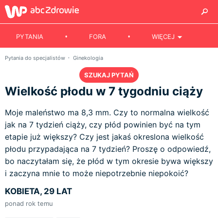
PYTANIA
FORA
WIĘCEJ
Pytania do specjalistów
Ginekologia
SZUKAJ PYTAŃ
Wielkość płodu w 7 tygodniu ciąży
Moje maleństwo ma 8,3 mm. Czy to normalna wielkość
jak na 7 tydzień ciąży, czy płód powinien być na tym
etapie już większy? Czy jest jakaś okreslona wielkość
płodu przypadająca na 7 tydzień? Proszę o odpowiedź,
bo naczytałam się, że płód w tym okresie bywa większy
i zaczyna mnie to może niepotrzebnie niepokoić?
KOBIETA, 29 LAT
ponad rok temu