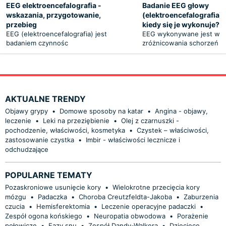
EEG elektroencefalografia -
Badanie EEG głowy
wskazania, przygotowanie,
(elektroencefalografia) -
przebieg
kiedy się je wykonuje?
EEG (elektroencefalografia) jest
EEG wykonywane jest w c
badaniem czynnośc
zróżnicowania schorzeń
AKTUALNE TRENDY
Objawy grypy
•
Domowe sposoby na katar
•
Angina - objawy,
leczenie
•
Leki na przeziębienie
•
Olej z czarnuszki -
pochodzenie, właściwości, kosmetyka
•
Czystek – właściwości,
zastosowanie czystka
•
Imbir - właściwości lecznicze i
odchudzające
POPULARNE TEMATY
Pozaskroniowe usunięcie kory
•
Wielokrotne przecięcia kory
mózgu
•
Padaczka
•
Choroba Creutzfeldta-Jakoba
•
Zaburzenia
czucia
•
Hemisferektomia
•
Leczenie operacyjne padaczki
•
Zespół ogona końskiego
•
Neuropatia obwodowa
•
Porażenie
połowicze
•
Fazy snu
•
Zespół Dandy-Walkera
•
Dziecięce