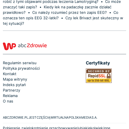
robić z tymi objawami podczas leczenia Lamotryginą?
•
Co może
znaczyć taki zapis?
•
Kiedy lek na padaczkę zacznie działać
prawidłowo?
•
Co należy rozumieć przez ten zapis EEG?
•
Co
oznacza ten opis EEG 32-latki?
•
Czy lek Brivact jest skuteczny w
tej sytuacji?
Certyfikaty
Regulamin serwisu
Polityka prywatności
Kontakt
Mapa witryny
Indeks pytań
Partnerzy
Reklama
O nas
ABCZDROWIE.PL JEST CZĘŚCIĄ WIRTUALNA POLSKA MEDIA S.A.
Pobieranie, zwielokrotnianie, przechowywanie lub jakiekolwiek inne