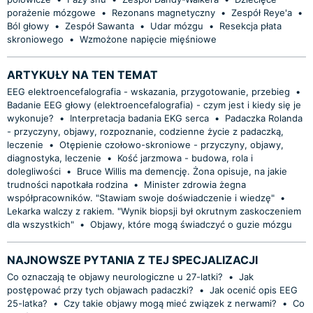
porażenie mózgowe
•
Rezonans magnetyczny
•
Zespół Reye'a
•
Ból głowy
•
Zespół Sawanta
•
Udar mózgu
•
Resekcja płata
skroniowego
•
Wzmożone napięcie mięśniowe
ARTYKUŁY NA TEN TEMAT
EEG elektroencefalografia - wskazania, przygotowanie, przebieg
•
Badanie EEG głowy (elektroencefalografia) - czym jest i kiedy się je
wykonuje?
•
Interpretacja badania EKG serca
•
Padaczka Rolanda
- przyczyny, objawy, rozpoznanie, codzienne życie z padaczką,
leczenie
•
Otępienie czołowo-skroniowe - przyczyny, objawy,
diagnostyka, leczenie
•
Kość jarzmowa - budowa, rola i
dolegliwości
•
Bruce Willis ma demencję. Żona opisuje, na jakie
trudności napotkała rodzina
•
Minister zdrowia żegna
współpracowników. "Stawiam swoje doświadczenie i wiedzę"
•
Lekarka walczy z rakiem. "Wynik biopsji był okrutnym zaskoczeniem
dla wszystkich"
•
Objawy, które mogą świadczyć o guzie mózgu
NAJNOWSZE PYTANIA Z TEJ SPECJALIZACJI
Co oznaczają te objawy neurologiczne u 27-latki?
•
Jak
postępować przy tych objawach padaczki?
•
Jak ocenić opis EEG
25-latka?
•
Czy takie objawy mogą mieć związek z nerwami?
•
Co