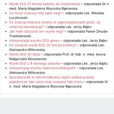
Wynik EEG 31-letniej kobiety do interpretacji
– odpowiada
Dr n.
med. Maria Magdalena Wysocka-Bąkowska
Co może znaczyć mój zapis eeg?
– odpowiada
Lek. Wiesław
Łuczkowski
Co znaczą nieliczne zmiany w odprowadzeniach potyl. ze
zmienną lateralizacją?
– odpowiada
Lek. Jerzy Bajko
Jak mam odczytać ten wynik eeg?
– odpowiada
Paweł Żmuda-
Trzebiatowski
Interpretacja wyniku EEG głowy
– odpowiada
Lek. Jerzy Bajko
Co oznacza wynik EEG 35-letniej kobiety?
– odpowiada
Lek.
Aleksandra Witkowska
Wynik EEG 30-latka
– odpowiada
Prof. dr hab. n. med. Iwona
Małgorzata Kłoszewska
Wynik EEG u 8-letniego dziecka
– odpowiada
Lek. Jerzy Bajko
Interpretacja wyniku elektroencefalografii
– odpowiada
Lek.
Aleksandra Witkowska
Sporadycznie w tylnośrodkowej części półkuli prawej
pojedyncze fale ostre oraz rozsiane fale theta
– odpowiada
Dr
n. med. Maria Magdalena Wysocka-Bąkowska