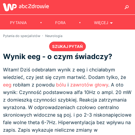
PYTANIA
FORA
WIĘCEJ
Pytania do specjalistów
Neurologia
SZUKAJ PYTAŃ
Wynik eeg - o czym świadczy?
Witam! Dziś odebrałam wynik z eeg i chciałabym
wiedzieć, czy jest się czym martwić. Dodam tylko, że
eeg
robiłam z powodu
bólu
i
zawrotów głowy
. A oto
wynik: Czynność podstawowa alfa 10Hz o ampl. 20 mW
z domieszką czynności szybkiej. Reakcja zatrzymania
wyrażona. W odprowadzeniach czołowo centralno
skroniowych widoczne są poj. i po 2-3 niskonapięciowe
fale wolne theta 6-7Hz. Hiperwentylacja bez wpływu na
zapis. Zapis wykazuje nieliczne zmiany w