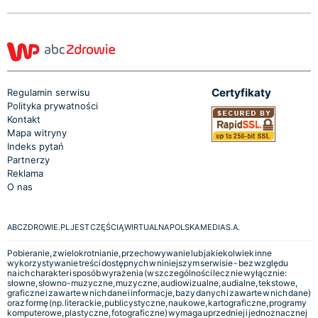
Certyfikaty
Regulamin serwisu
Polityka prywatności
Kontakt
Mapa witryny
Indeks pytań
Partnerzy
Reklama
O nas
ABCZDROWIE.PL JEST CZĘŚCIĄ WIRTUALNA POLSKA MEDIA S.A.
Pobieranie, zwielokrotnianie, przechowywanie lub jakiekolwiek inne
wykorzystywanie treści dostępnych w niniejszym serwisie - bez względu
na ich charakter i sposób wyrażenia (w szczególności lecz nie wyłącznie:
słowne, słowno-muzyczne, muzyczne, audiowizualne, audialne, tekstowe,
graficzne i zawarte w nich dane i informacje, bazy danych i zawarte w nich dane)
oraz formę (np. literackie, publicystyczne, naukowe, kartograficzne, programy
komputerowe, plastyczne, fotograficzne) wymaga uprzedniej i jednoznacznej