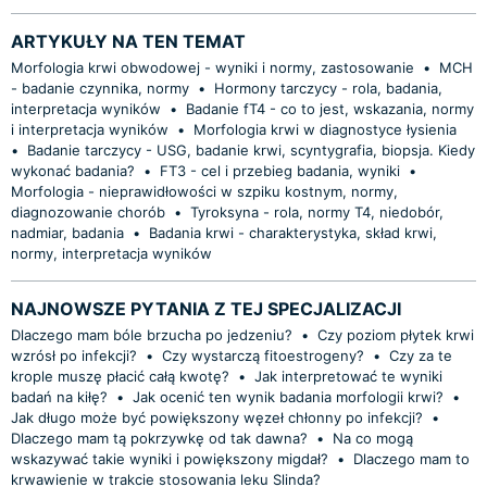
ARTYKUŁY NA TEN TEMAT
Morfologia krwi obwodowej - wyniki i normy, zastosowanie
•
MCH
- badanie czynnika, normy
•
Hormony tarczycy - rola, badania,
interpretacja wyników
•
Badanie fT4 - co to jest, wskazania, normy
i interpretacja wyników
•
Morfologia krwi w diagnostyce łysienia
•
Badanie tarczycy - USG, badanie krwi, scyntygrafia, biopsja. Kiedy
wykonać badania?
•
FT3 - cel i przebieg badania, wyniki
•
Morfologia - nieprawidłowości w szpiku kostnym, normy,
diagnozowanie chorób
•
Tyroksyna - rola, normy T4, niedobór,
nadmiar, badania
•
Badania krwi - charakterystyka, skład krwi,
normy, interpretacja wyników
NAJNOWSZE PYTANIA Z TEJ SPECJALIZACJI
Dlaczego mam bóle brzucha po jedzeniu?
•
Czy poziom płytek krwi
wzrósł po infekcji?
•
Czy wystarczą fitoestrogeny?
•
Czy za te
krople muszę płacić całą kwotę?
•
Jak interpretować te wyniki
badań na kiłę?
•
Jak ocenić ten wynik badania morfologii krwi?
•
Jak długo może być powiększony węzeł chłonny po infekcji?
•
Dlaczego mam tą pokrzywkę od tak dawna?
•
Na co mogą
wskazywać takie wyniki i powiększony migdał?
•
Dlaczego mam to
krwawienie w trakcie stosowania leku Slinda?