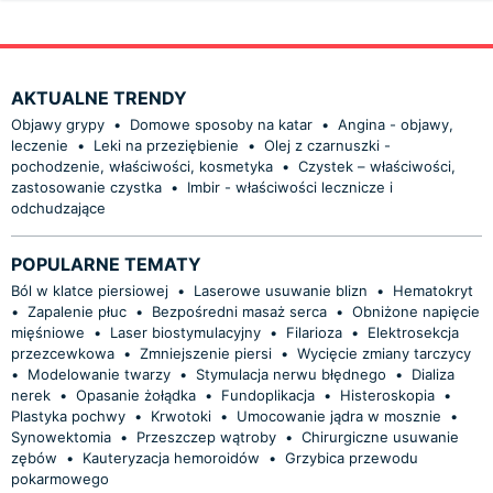
AKTUALNE TRENDY
Objawy grypy
•
Domowe sposoby na katar
•
Angina - objawy,
leczenie
•
Leki na przeziębienie
•
Olej z czarnuszki -
pochodzenie, właściwości, kosmetyka
•
Czystek – właściwości,
zastosowanie czystka
•
Imbir - właściwości lecznicze i
odchudzające
POPULARNE TEMATY
Ból w klatce piersiowej
•
Laserowe usuwanie blizn
•
Hematokryt
•
Zapalenie płuc
•
Bezpośredni masaż serca
•
Obniżone napięcie
mięśniowe
•
Laser biostymulacyjny
•
Filarioza
•
Elektrosekcja
przezcewkowa
•
Zmniejszenie piersi
•
Wycięcie zmiany tarczycy
•
Modelowanie twarzy
•
Stymulacja nerwu błędnego
•
Dializa
nerek
•
Opasanie żołądka
•
Fundoplikacja
•
Histeroskopia
•
Plastyka pochwy
•
Krwotoki
•
Umocowanie jądra w mosznie
•
Synowektomia
•
Przeszczep wątroby
•
Chirurgiczne usuwanie
zębów
•
Kauteryzacja hemoroidów
•
Grzybica przewodu
pokarmowego