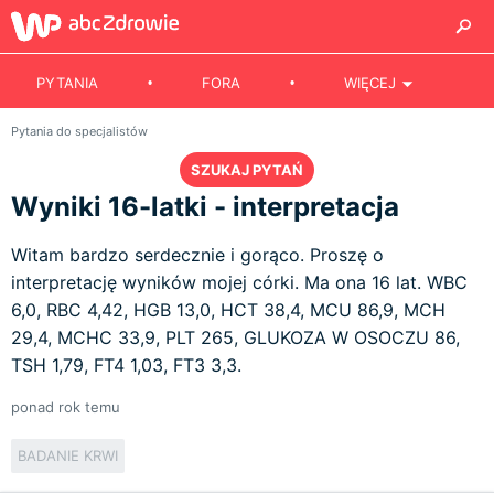
PYTANIA
FORA
WIĘCEJ
Pytania do specjalistów
SZUKAJ PYTAŃ
Wyniki 16-latki - interpretacja
Witam bardzo serdecznie i gorąco. Proszę o
interpretację wyników mojej córki. Ma ona 16 lat. WBC
6,0, RBC 4,42, HGB 13,0, HCT 38,4, MCU 86,9, MCH
29,4, MCHC 33,9, PLT 265, GLUKOZA W OSOCZU 86,
TSH 1,79, FT4 1,03, FT3 3,3.
ponad rok temu
BADANIE KRWI