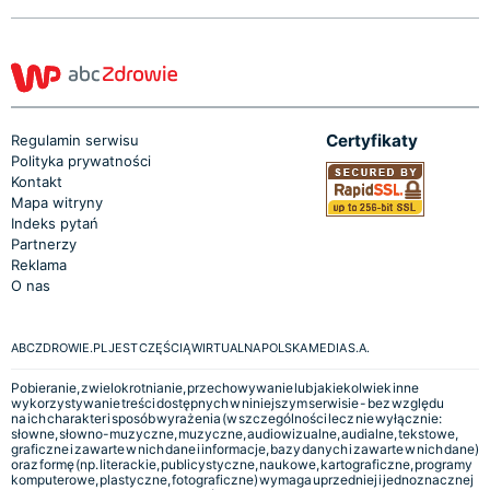
Certyfikaty
Regulamin serwisu
Polityka prywatności
Kontakt
Mapa witryny
Indeks pytań
Partnerzy
Reklama
O nas
ABCZDROWIE.PL JEST CZĘŚCIĄ WIRTUALNA POLSKA MEDIA S.A.
Pobieranie, zwielokrotnianie, przechowywanie lub jakiekolwiek inne
wykorzystywanie treści dostępnych w niniejszym serwisie - bez względu
na ich charakter i sposób wyrażenia (w szczególności lecz nie wyłącznie:
słowne, słowno-muzyczne, muzyczne, audiowizualne, audialne, tekstowe,
graficzne i zawarte w nich dane i informacje, bazy danych i zawarte w nich dane)
oraz formę (np. literackie, publicystyczne, naukowe, kartograficzne, programy
komputerowe, plastyczne, fotograficzne) wymaga uprzedniej i jednoznacznej