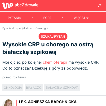
PYTANIA
FORA
WIĘCEJ
Pytania do specjalistów
Onkologia
SZUKAJ PYTAŃ
Wysokie CRP u chorego na ostrą
białaczkę szpikową
Mój ojciec po kolejnej
chemioterapii
ma wysokie CRP.
Co to oznacza? Dziękuję z góry za odpowiedź.
ponad rok temu
ONKOLOGIA
BIAŁACZKI
BIAŁACZKA SZPIKOWA
LEK. AGNIESZKA BARCHNICKA