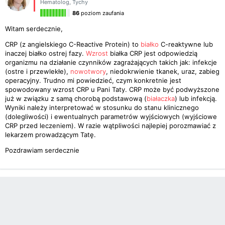
Hematolog
,
Tychy
86
poziom zaufania
Witam serdecznie,
CRP (z angielskiego C-Reactive Protein) to
białko
C-reaktywne lub
inaczej białko ostrej fazy.
Wzrost
białka CRP jest odpowiedzią
organizmu na działanie czynników zagrażających takich jak: infekcje
(ostre i przewlekłe),
nowotwory
, niedokrwienie tkanek, uraz, zabieg
operacyjny. Trudno mi powiedzieć, czym konkretnie jest
spowodowany wzrost CRP u Pani Taty. CRP może być podwyższone
już w związku z samą chorobą podstawową (
białaczka
) lub infekcją.
Wyniki należy interpretować w stosunku do stanu klinicznego
(dolegliwości) i ewentualnych parametrów wyjściowych (wyjściowe
CRP przed leczeniem). W razie wątpliwości najlepiej porozmawiać z
lekarzem prowadzącym Tatę.
Pozdrawiam serdecznie