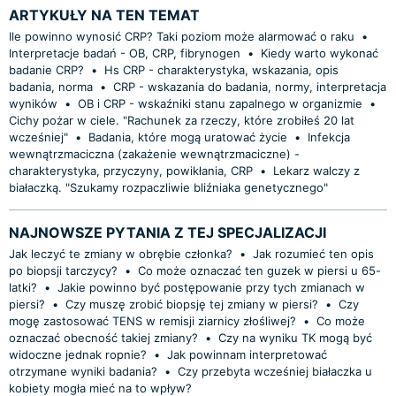
ARTYKUŁY NA TEN TEMAT
Ile powinno wynosić CRP? Taki poziom może alarmować o raku
•
Interpretacje badań - OB, CRP, fibrynogen
•
Kiedy warto wykonać
badanie CRP?
•
Hs CRP - charakterystyka, wskazania, opis
badania, norma
•
CRP - wskazania do badania, normy, interpretacja
wyników
•
OB i CRP - wskaźniki stanu zapalnego w organizmie
•
Cichy pożar w ciele. "Rachunek za rzeczy, które zrobiłeś 20 lat
wcześniej"
•
Badania, które mogą uratować życie
•
Infekcja
wewnątrzmaciczna (zakażenie wewnątrzmaciczne) -
charakterystyka, przyczyny, powikłania, CRP
•
Lekarz walczy z
białaczką. "Szukamy rozpaczliwie bliźniaka genetycznego"
NAJNOWSZE PYTANIA Z TEJ SPECJALIZACJI
Jak leczyć te zmiany w obrębie członka?
•
Jak rozumieć ten opis
po biopsji tarczycy?
•
Co może oznaczać ten guzek w piersi u 65-
latki?
•
Jakie powinno być postępowanie przy tych zmianach w
piersi?
•
Czy muszę zrobić biopsję tej zmiany w piersi?
•
Czy
mogę zastosować TENS w remisji ziarnicy złośliwej?
•
Co może
oznaczać obecność takiej zmiany?
•
Czy na wyniku TK mogą być
widoczne jednak ropnie?
•
Jak powinnam interpretować
otrzymane wyniki badania?
•
Czy przebyta wcześniej białaczka u
kobiety mogła mieć na to wpływ?