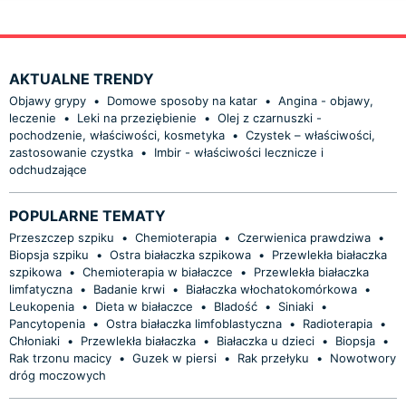
AKTUALNE TRENDY
Objawy grypy
•
Domowe sposoby na katar
•
Angina - objawy,
leczenie
•
Leki na przeziębienie
•
Olej z czarnuszki -
pochodzenie, właściwości, kosmetyka
•
Czystek – właściwości,
zastosowanie czystka
•
Imbir - właściwości lecznicze i
odchudzające
POPULARNE TEMATY
Przeszczep szpiku
•
Chemioterapia
•
Czerwienica prawdziwa
•
Biopsja szpiku
•
Ostra białaczka szpikowa
•
Przewlekła białaczka
szpikowa
•
Chemioterapia w białaczce
•
Przewlekła białaczka
limfatyczna
•
Badanie krwi
•
Białaczka włochatokomórkowa
•
Leukopenia
•
Dieta w białaczce
•
Bladość
•
Siniaki
•
Pancytopenia
•
Ostra białaczka limfoblastyczna
•
Radioterapia
•
Chłoniaki
•
Przewlekła białaczka
•
Białaczka u dzieci
•
Biopsja
•
Rak trzonu macicy
•
Guzek w piersi
•
Rak przełyku
•
Nowotwory
dróg moczowych