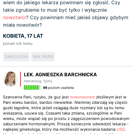
wiem do jakiego lekarza powinnam się zgłosić. Czy
takie zgrubienie to musi być tylko i wyłącznie
nowotwór
? Czy powinnam mieć jakieś objawy gdybym
miała nowotwór?
KOBIETA, 17 LAT
ponad rok temu
ONKOLOGIA
RAK PIERSI
LEK. AGNIESZKA BARCHNICKA
Hematolog
,
Tychy
86
poziom zaufania
Szanowna Pani, ryzyko, że guz jest
nowotworem
złośliwym jest w
Pani wieku bardzo, bardzo niewielkie. Niemniej zdarzają się często
guzki łagodne, które jeżeli osiągają duże rozmiary lub są ku temu
wskazania, usuwa się. Czasami taka zmiana, szczególnie w Pani
wieku, może wiązać się po prostu z zagęszczeniem powodowanym
zaburzeniami hormonalnymi. Proszę koniecznie odwiedzić lekarza -
najlepiej ginekologa, który ma możliwość wykonania badania
USG
.