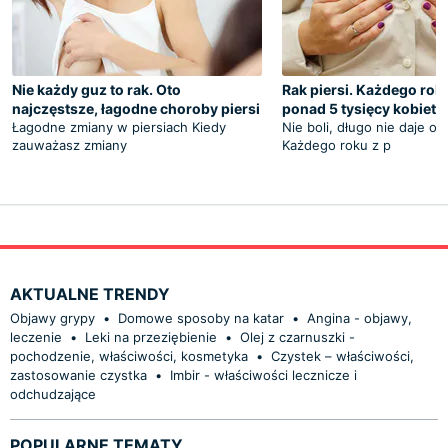
Nie każdy guz to rak. Oto
Rak piersi. Każdego rok
najczęstsze, łagodne choroby piersi
ponad 5 tysięcy kobiet
Łagodne zmiany w piersiach Kiedy
Nie boli, długo nie daje o
zauważasz zmiany
Każdego roku z p
AKTUALNE TRENDY
Objawy grypy
•
Domowe sposoby na katar
•
Angina - objawy,
leczenie
•
Leki na przeziębienie
•
Olej z czarnuszki -
pochodzenie, właściwości, kosmetyka
•
Czystek – właściwości,
zastosowanie czystka
•
Imbir - właściwości lecznicze i
odchudzające
POPULARNE TEMATY