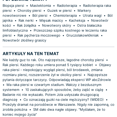
Biopsja piersi
•
Mastektomia
•
Radioterapia
•
Radioterapia raka
piersi
•
Choroby piersi
•
Guzek w piersi
•
Markery
nowotworowe
•
Ból piersi
•
Chemioterapia
•
Utrata wagi
•
Ból
jajnika
•
Rak nerki
•
Mięsak macicy
•
Kacheksja
•
Nowotwór
kości
•
Rak żołądka
•
Nowotwory skóry
•
Ostra białaczka
limfoblastyczna
•
Przeszczep szpiku kostnego w leczeniu raka
piersi
•
Rak pęcherza moczowego
•
Gruczolakowłókniak
•
Nowotwór złośliwy grasicy
ARTYKUŁY NA TEN TEMAT
Nie każdy guz to rak. Oto najczęstsze, łagodne choroby piersi
•
Rak piersi. Każdego roku umiera ponad 5 tysięcy kobiet
•
Objawy
raka piersi - niepokojący wygląd piersi, ból brodawek, zmiana
rozmiaru piersi, rozszerzenie żył w okolicy piersi
•
Najczęstsze
pytania dotyczące tarczycy. Odpowiadają eksperci WP abcZdrowie
•
Ma raka piersi w czwartym stadium. Walczy z bezdusznym
systemem
•
10 zaskakujących sposobów, żeby zajść w ciążę
•
Badanie nic nie wykazało. Potem Jola usłyszała druzgocącą
diagnozę
•
Co oznaczają guzki na ciele mężczyzny? (WIDEO)
•
Przeżyły dramat na porodówce w Warszawie. Nigdy nie zapomną, co
zrobiła położna
•
SM dało dwa nagłe objawy. "Myślałam, że to
koniec mojego życia"