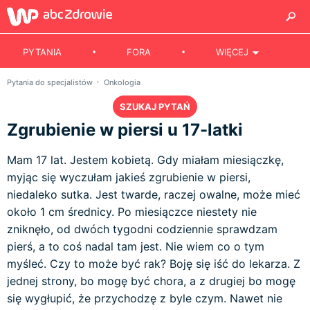
PYTANIA
FORA
WIĘCEJ
Pytania do specjalistów
Onkologia
SZUKAJ PYTAŃ
Zgrubienie w piersi u 17-latki
Mam 17 lat. Jestem kobietą. Gdy miałam miesiączkę,
myjąc się wyczułam jakieś zgrubienie w piersi,
niedaleko sutka. Jest twarde, raczej owalne, może mieć
około 1 cm średnicy. Po miesiączce niestety nie
zniknęło, od dwóch tygodni codziennie sprawdzam
pierś, a to coś nadal tam jest. Nie wiem co o tym
myśleć. Czy to może być rak? Boję się iść do lekarza. Z
jednej strony, bo mogę być chora, a z drugiej bo mogę
się wygłupić, że przychodzę z byle czym. Nawet nie