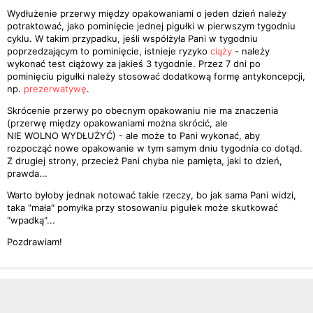
Wydłużenie przerwy między opakowaniami o jeden dzień należy
potraktować, jako pominięcie jednej pigułki w pierwszym tygodniu
cyklu. W takim przypadku, jeśli współżyła Pani w tygodniu
poprzedzającym to pominięcie, istnieje ryzyko
ciąży
- należy
wykonać test ciążowy za jakieś 3 tygodnie. Przez 7 dni po
pominięciu pigułki należy stosować dodatkową formę antykoncepcji,
np.
prezerwatywę
.
Skrócenie przerwy po obecnym opakowaniu nie ma znaczenia
(przerwę między opakowaniami można skrócić, ale
NIE WOLNO WYDŁUŻYĆ) - ale może to Pani wykonać, aby
rozpocząć nowe opakowanie w tym samym dniu tygodnia co dotąd.
Z drugiej strony, przecież Pani chyba nie pamięta, jaki to dzień,
prawda...
Warto byłoby jednak notować takie rzeczy, bo jak sama Pani widzi,
taka "mała" pomyłka przy stosowaniu pigułek może skutkować
"wpadką"...
Pozdrawiam!