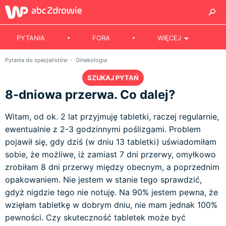
PYTANIA
FORA
WIĘCEJ
Pytania do specjalistów
Ginekologia
SZUKAJ PYTAŃ
8-dniowa przerwa. Co dalej?
Witam, od ok. 2 lat przyjmuję tabletki, raczej regularnie,
ewentualnie z 2-3 godzinnymi poślizgami. Problem
pojawił się, gdy dziś (w dniu 13 tabletki) uświadomiłam
sobie, że możliwe, iż zamiast 7 dni przerwy, omyłkowo
zrobiłam 8 dni przerwy między obecnym, a poprzednim
opakowaniem. Nie jestem w stanie tego sprawdzić,
gdyż nigdzie tego nie notuję. Na 90% jestem pewna, że
wzięłam tabletkę w dobrym dniu, nie mam jednak 100%
pewności. Czy skuteczność tabletek może być