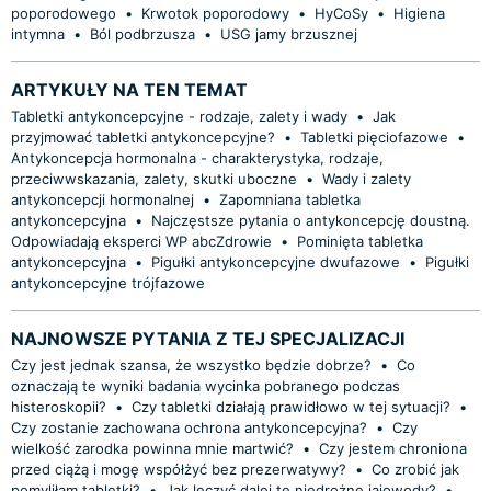
poporodowego
•
Krwotok poporodowy
•
HyCoSy
•
Higiena
intymna
•
Ból podbrzusza
•
USG jamy brzusznej
ARTYKUŁY NA TEN TEMAT
Tabletki antykoncepcyjne - rodzaje, zalety i wady
•
Jak
przyjmować tabletki antykoncepcyjne?
•
Tabletki pięciofazowe
•
Antykoncepcja hormonalna - charakterystyka, rodzaje,
przeciwwskazania, zalety, skutki uboczne
•
Wady i zalety
antykoncepcji hormonalnej
•
Zapomniana tabletka
antykoncepcyjna
•
Najczęstsze pytania o antykoncepcję doustną.
Odpowiadają eksperci WP abcZdrowie
•
Pominięta tabletka
antykoncepcyjna
•
Pigułki antykoncepcyjne dwufazowe
•
Pigułki
antykoncepcyjne trójfazowe
NAJNOWSZE PYTANIA Z TEJ SPECJALIZACJI
Czy jest jednak szansa, że wszystko będzie dobrze?
•
Co
oznaczają te wyniki badania wycinka pobranego podczas
histeroskopii?
•
Czy tabletki działają prawidłowo w tej sytuacji?
•
Czy zostanie zachowana ochrona antykoncepcyjna?
•
Czy
wielkość zarodka powinna mnie martwić?
•
Czy jestem chroniona
przed ciążą i mogę współżyć bez prezerwatywy?
•
Co zrobić jak
pomyliłam tabletki?
•
Jak leczyć dalej te niedrożne jajowody?
•