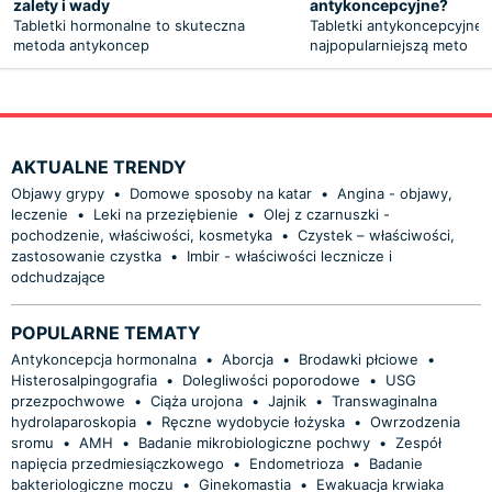
zalety i wady
antykoncepcyjne?
Tabletki hormonalne to skuteczna
Tabletki antykoncepcyjne 
metoda antykoncep
najpopularniejszą meto
AKTUALNE TRENDY
Objawy grypy
•
Domowe sposoby na katar
•
Angina - objawy,
leczenie
•
Leki na przeziębienie
•
Olej z czarnuszki -
pochodzenie, właściwości, kosmetyka
•
Czystek – właściwości,
zastosowanie czystka
•
Imbir - właściwości lecznicze i
odchudzające
POPULARNE TEMATY
Antykoncepcja hormonalna
•
Aborcja
•
Brodawki płciowe
•
Histerosalpingografia
•
Dolegliwości poporodowe
•
USG
przezpochwowe
•
Ciąża urojona
•
Jajnik
•
Transwaginalna
hydrolaparoskopia
•
Ręczne wydobycie łożyska
•
Owrzodzenia
sromu
•
AMH
•
Badanie mikrobiologiczne pochwy
•
Zespół
napięcia przedmiesiączkowego
•
Endometrioza
•
Badanie
bakteriologiczne moczu
•
Ginekomastia
•
Ewakuacja krwiaka