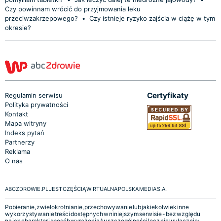
Czy powinnam wrócić do przyjmowania leku
przeciwzakrzepowego?
•
Czy istnieje ryzyko zajścia w ciążę w tym
okresie?
Certyfikaty
Regulamin serwisu
Polityka prywatności
Kontakt
Mapa witryny
Indeks pytań
Partnerzy
Reklama
O nas
ABCZDROWIE.PL JEST CZĘŚCIĄ WIRTUALNA POLSKA MEDIA S.A.
Pobieranie, zwielokrotnianie, przechowywanie lub jakiekolwiek inne
wykorzystywanie treści dostępnych w niniejszym serwisie - bez względu
na ich charakter i sposób wyrażenia (w szczególności lecz nie wyłącznie: