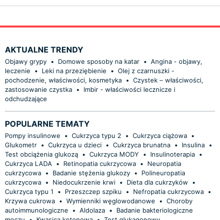
AKTUALNE TRENDY
Objawy grypy
•
Domowe sposoby na katar
•
Angina - objawy,
leczenie
•
Leki na przeziębienie
•
Olej z czarnuszki -
pochodzenie, właściwości, kosmetyka
•
Czystek – właściwości,
zastosowanie czystka
•
Imbir - właściwości lecznicze i
odchudzające
POPULARNE TEMATY
Pompy insulinowe
•
Cukrzyca typu 2
•
Cukrzyca ciążowa
•
Glukometr
•
Cukrzyca u dzieci
•
Cukrzyca brunatna
•
Insulina
•
Test obciążenia glukozą
•
Cukrzyca MODY
•
Insulinoterapia
•
Cukrzyca LADA
•
Retinopatia cukrzycowa
•
Neuropatia
cukrzycowa
•
Badanie stężenia glukozy
•
Polineuropatia
cukrzycowa
•
Niedocukrzenie krwi
•
Dieta dla cukrzyków
•
Cukrzyca typu 1
•
Przeszczep szpiku
•
Nefropatia cukrzycowa
•
Krzywa cukrowa
•
Wymienniki węglowodanowe
•
Choroby
autoimmunologiczne
•
Aldolaza
•
Badanie bakteriologiczne
moczu
•
Kwasica ketonowa
•
Test glukagonowy