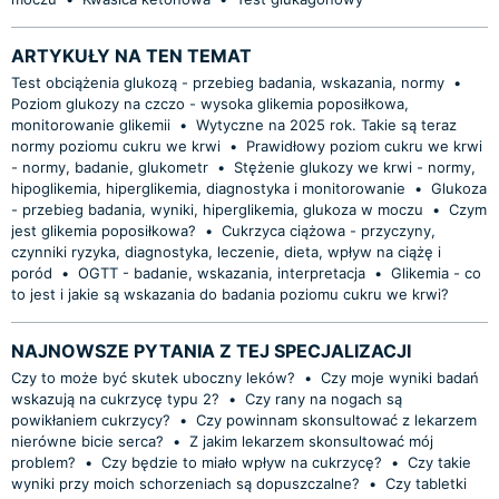
ARTYKUŁY NA TEN TEMAT
Test obciążenia glukozą - przebieg badania, wskazania, normy
•
Poziom glukozy na czczo - wysoka glikemia poposiłkowa,
monitorowanie glikemii
•
Wytyczne na 2025 rok. Takie są teraz
normy poziomu cukru we krwi
•
Prawidłowy poziom cukru we krwi
- normy, badanie, glukometr
•
Stężenie glukozy we krwi - normy,
hipoglikemia, hiperglikemia, diagnostyka i monitorowanie
•
Glukoza
- przebieg badania, wyniki, hiperglikemia, glukoza w moczu
•
Czym
jest glikemia poposiłkowa?
•
Cukrzyca ciążowa - przyczyny,
czynniki ryzyka, diagnostyka, leczenie, dieta, wpływ na ciążę i
poród
•
OGTT - badanie, wskazania, interpretacja
•
Glikemia - co
to jest i jakie są wskazania do badania poziomu cukru we krwi?
NAJNOWSZE PYTANIA Z TEJ SPECJALIZACJI
Czy to może być skutek uboczny leków?
•
Czy moje wyniki badań
wskazują na cukrzycę typu 2?
•
Czy rany na nogach są
powikłaniem cukrzycy?
•
Czy powinnam skonsultować z lekarzem
nierówne bicie serca?
•
Z jakim lekarzem skonsultować mój
problem?
•
Czy będzie to miało wpływ na cukrzycę?
•
Czy takie
wyniki przy moich schorzeniach są dopuszczalne?
•
Czy tabletki