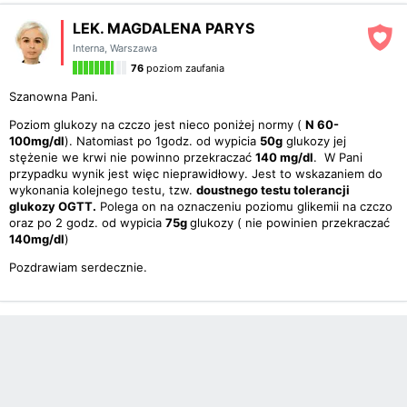
LEK. MAGDALENA PARYS
Interna
,
Warszawa
76
poziom zaufania
Szanowna Pani.
Poziom glukozy na czczo jest nieco poniżej normy (
N 60-
100mg/dl
). Natomiast po 1godz. od wypicia
50g
glukozy jej
stężenie we krwi nie powinno przekraczać
140 mg/dl
. W Pani
przypadku wynik jest więc nieprawidłowy. Jest to wskazaniem do
wykonania kolejnego testu, tzw.
doustnego testu tolerancji
glukozy OGTT.
Polega on na oznaczeniu poziomu glikemii na czczo
oraz po 2 godz. od wypicia
75g
glukozy ( nie powinien przekraczać
140mg/dl
)
Pozdrawiam serdecznie.