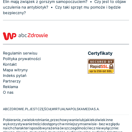
Elin mają związek z gorszym samopoczuciem?
•
Czy jest to objaw
uczulenia na antybiotyk?
•
Czy taki sprzęt mu pomoże i będzie
bezpieczny?
Certyfikaty
Regulamin serwisu
Polityka prywatności
Kontakt
Mapa witryny
Indeks pytań
Partnerzy
Reklama
O nas
ABCZDROWIE.PL JEST CZĘŚCIĄ WIRTUALNA POLSKA MEDIA S.A.
Pobieranie, zwielokrotnianie, przechowywanie lub jakiekolwiek inne
wykorzystywanie treści dostępnych w niniejszym serwisie - bez względu
na ich charakter i sposób wyrażenia (w szczególności lecz nie wyłącznie: