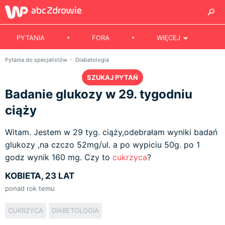
PYTANIA
FORA
WIĘCEJ
Pytania do specjalistów
Diabetologia
SZUKAJ PYTAŃ
Badanie glukozy w 29. tygodniu
ciąży
Witam. Jestem w 29 tyg. ciąży,odebrałam wyniki badań
glukozy ,na czczo 52mg/ul. a po wypiciu 50g. po 1
godz wynik 160 mg. Czy to
cukrzyca
?
KOBIETA, 23 LAT
ponad rok temu
CUKRZYCA
DIABETOLOGIA