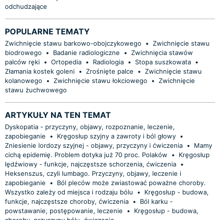
odchudzające
POPULARNE TEMATY
Zwichnięcie stawu barkowo-obojczykowego
•
Zwichnięcie stawu
biodrowego
•
Badanie radiologiczne
•
Zwichnięcia stawów
palców ręki
•
Ortopedia
•
Radiologia
•
Stopa suszkowata
•
Złamania kostek goleni
•
Zrośnięte palce
•
Zwichnięcie stawu
kolanowego
•
Zwichnięcie stawu łokciowego
•
Zwichnięcie
stawu żuchwowego
ARTYKUŁY NA TEN TEMAT
Dyskopatia - przyczyny, objawy, rozpoznanie, leczenie,
zapobieganie
•
Kręgosłup szyjny a zawroty i ból głowy
•
Zniesienie lordozy szyjnej - objawy, przyczyny i ćwiczenia
•
Mamy
cichą epidemię. Problem dotyka już 70 proc. Polaków
•
Kręgosłup
lędźwiowy - funkcje, najczęstsze schorzenia, ćwiczenia
•
Heksenszus, czyli lumbago. Przyczyny, objawy, leczenie i
zapobieganie
•
Ból pleców może zwiastować poważne choroby.
Wszystko zależy od miejsca i rodzaju bólu
•
Kręgosłup - budowa,
funkcje, najczęstsze choroby, ćwiczenia
•
Ból karku -
powstawanie, postępowanie, leczenie
•
Kręgosłup - budowa,
choroby, przyczyny bólu, ćwiczenia