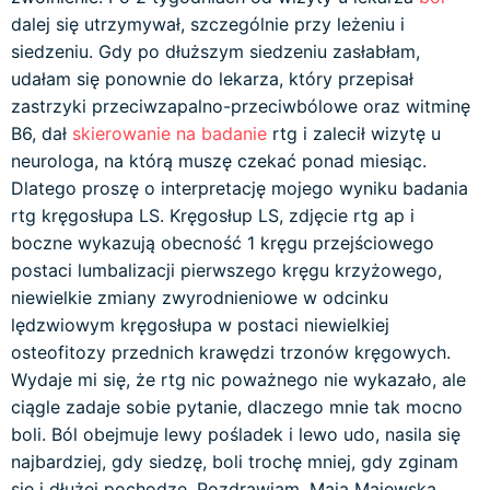
dalej się utrzymywał, szczególnie przy leżeniu i
siedzeniu. Gdy po dłuższym siedzeniu zasłabłam,
udałam się ponownie do lekarza, który przepisał
zastrzyki przeciwzapalno-przeciwbólowe oraz witminę
B6, dał
skierowanie na badanie
rtg i zalecił wizytę u
neurologa, na którą muszę czekać ponad miesiąc.
Dlatego proszę o interpretację mojego wyniku badania
rtg kręgosłupa LS. Kręgosłup LS, zdjęcie rtg ap i
boczne wykazują obecność 1 kręgu przejściowego
postaci lumbalizacji pierwszego kręgu krzyżowego,
niewielkie zmiany zwyrodnieniowe w odcinku
lędzwiowym kręgosłupa w postaci niewielkiej
osteofitozy przednich krawędzi trzonów kręgowych.
Wydaje mi się, że rtg nic poważnego nie wykazało, ale
ciągle zadaje sobie pytanie, dlaczego mnie tak mocno
boli. Ból obejmuje lewy pośladek i lewo udo, nasila się
najbardziej, gdy siedzę, boli trochę mniej, gdy zginam
się i dłużej pochodzę. Pozdrawiam, Maja Majewska