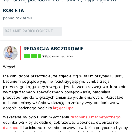
KOBIETA
ponad rok temu
BADANIE RADIOLOGICZNE W ORTOPEDII I TRAUMATOLOGII
REDAKCJA ABCZDROWIE
98
poziom zaufania
Witam!
Ma Pani dobre przeczucie, że zdjęcie rtg w takim przypadku jest,
badaniem poglądowym, nie rozstrzygającym. Lumbalizacja
pierwszego kręgu krzyżowego - jest to wada rozwojowa, która nie
wymaga żadnego specyficznego postępowania, natomiast
predysponuje do większych zmian zwyrodnieniowych. Pozostałe
opisane zmiany właśnie wskazują na zmiany zwyrodnieniowe w
obrębie badanego odcinka
kręgosłupa
.
Wskazane by było u Pani wykonanie
rezonansu magnetycznego
odcinka L-S - by dokładniej zobrazować obecność ewentualnej
dyskopatii
i ucisku na korzenie nerwowe (w takim przypadku byłaby