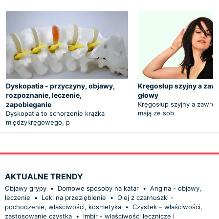
Dyskopatia - przyczyny, objawy,
Kręgosłup szyjny a zawr
rozpoznanie, leczenie,
głowy
zapobieganie
Kręgosłup szyjny a zawrot
mają ze sob
Dyskopatia to schorzenie krążka
międzykręgowego, p
AKTUALNE TRENDY
Objawy grypy
•
Domowe sposoby na katar
•
Angina - objawy,
leczenie
•
Leki na przeziębienie
•
Olej z czarnuszki -
pochodzenie, właściwości, kosmetyka
•
Czystek – właściwości,
zastosowanie czystka
•
Imbir - właściwości lecznicze i