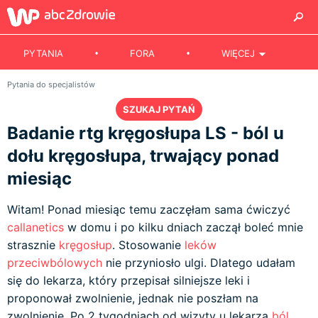
PYTANIA
FORA
WIĘCEJ
Pytania do specjalistów
SZUKAJ PYTAŃ
Badanie rtg kręgosłupa LS - ból u
dołu kręgosłupa, trwający ponad
miesiąc
Witam! Ponad miesiąc temu zaczęłam sama ćwiczyć
callanetics
w domu i po kilku dniach zaczął boleć mnie
strasznie
kręgosłup
. Stosowanie
leków
przeciwbólowych
nie przyniosło ulgi. Dlatego udałam
się do lekarza, który przepisał silniejsze leki i
proponował zwolnienie, jednak nie poszłam na
zwolnienie. Po 2 tygodniach od wizyty u lekarza
ból