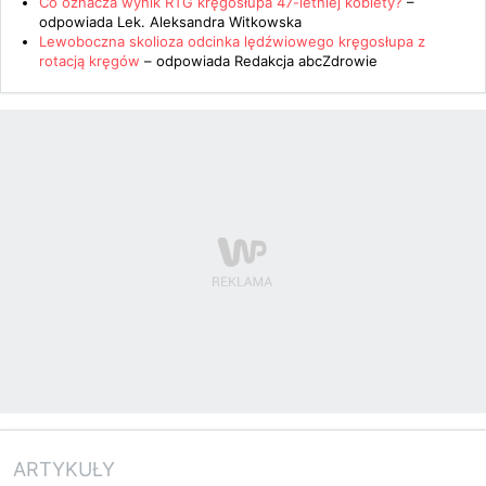
Co oznacza wynik RTG kręgosłupa 47-letniej kobiety?
–
odpowiada
Lek. Aleksandra Witkowska
Lewoboczna skolioza odcinka lędźwiowego kręgosłupa z
rotacją kręgów
– odpowiada
Redakcja abcZdrowie
ARTYKUŁY