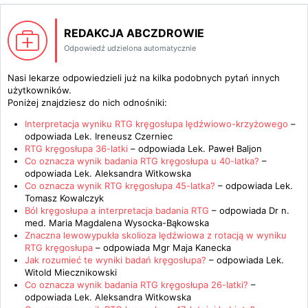
REDAKCJA ABCZDROWIE
Odpowiedź udzielona automatycznie
Nasi lekarze odpowiedzieli już na kilka podobnych pytań innych
użytkowników.
Poniżej znajdziesz do nich odnośniki:
Interpretacja wyniku RTG kręgosłupa lędźwiowo-krzyżowego
–
odpowiada
Lek. Ireneusz Czerniec
RTG kręgosłupa 36-latki
– odpowiada
Lek. Paweł Baljon
Co oznacza wynik badania RTG kręgosłupa u 40-latka?
–
odpowiada
Lek. Aleksandra Witkowska
Co oznacza wynik RTG kręgosłupa 45-latka?
– odpowiada
Lek.
Tomasz Kowalczyk
Ból kręgosłupa a interpretacja badania RTG
– odpowiada
Dr n.
med. Maria Magdalena Wysocka-Bąkowska
Znaczna lewowypukła skolioza lędźwiowa z rotacją w wyniku
RTG kręgosłupa
– odpowiada
Mgr Maja Kanecka
Jak rozumieć te wyniki badań kręgosłupa?
– odpowiada
Lek.
Witold Miecznikowski
Co oznacza wynik badania RTG kręgosłupa 26-latki?
–
odpowiada
Lek. Aleksandra Witkowska