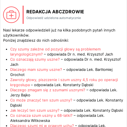
REDAKCJA ABCZDROWIE
Odpowiedź udzielona automatycznie
Nasi lekarze odpowiedzieli już na kilka podobnych pytań innych
użytkowników.
Poniżej znajdziesz do nich odnośniki:
Czy szumy zależne od pozycji głowy są problemem
laryngologicznym?
– odpowiada
Dr n. med. Krzysztof Jach
Co oznaczają szumy uszne?
– odpowiada
Dr n. med. Krzysztof
Jach
Dlaczego mam szumy uszne?
– odpowiada
Lek. Bartłomiej
Grochot
Zawroty głowy, piszczenie i szum uszny 4,5 roku po operacji
kręgosłupa
– odpowiada
Lek. Konstanty Dąbski
Dlaczego zmagam się z szumami usznymi?
– odpowiada
Lek.
Jerzy Bajko
Co może znaczyć ten szum uszny?
– odpowiada
Lek. Konstanty
Dąbski
Jak leczyć ten szum uszny?
– odpowiada
Lek. Konstanty Dąbski
Co oznacza szum uszny u 68-latki?
– odpowiada
Lek.
Aleksandra Witkowska
Dlaczego szumi mi w prawym uchu?
– odpowiada
Lek.