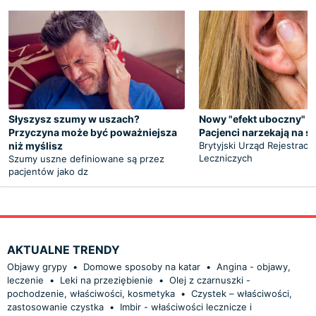
Słyszysz szumy w uszach?
Nowy "efekt uboczny" s
Przyczyna może być poważniejsza
Pacjenci narzekają na 
niż myślisz
Brytyjski Urząd Rejestracj
Leczniczych
Szumy uszne definiowane są przez
pacjentów jako dz
AKTUALNE TRENDY
Objawy grypy
•
Domowe sposoby na katar
•
Angina - objawy,
leczenie
•
Leki na przeziębienie
•
Olej z czarnuszki -
pochodzenie, właściwości, kosmetyka
•
Czystek – właściwości,
zastosowanie czystka
•
Imbir - właściwości lecznicze i