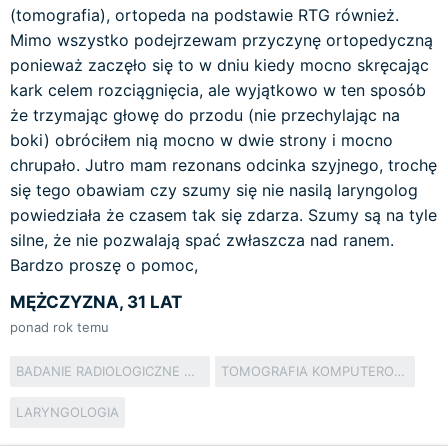
(tomografia), ortopeda na podstawie RTG również.
Mimo wszystko podejrzewam przyczynę ortopedyczną
ponieważ zaczęło się to w dniu kiedy mocno skręcając
kark celem rozciągnięcia, ale wyjątkowo w ten sposób
że trzymając głowę do przodu (nie przechylając na
boki) obróciłem nią mocno w dwie strony i mocno
chrupało. Jutro mam rezonans odcinka szyjnego, trochę
się tego obawiam czy szumy się nie nasilą laryngolog
powiedziała że czasem tak się zdarza. Szumy są na tyle
silne, że nie pozwalają spać zwłaszcza nad ranem.
Bardzo proszę o pomoc,
MĘŻCZYZNA, 31 LAT
ponad rok temu
BADANIE RADIOLOGICZNE W ORTOPEDII I TRAUMATOLOGII
TOMOGRAFIA KOMPUTEROWA
LARYNGOLOGIA