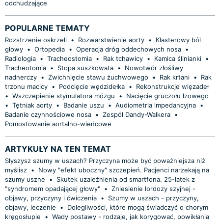
odchudzające
POPULARNE TEMATY
Rozstrzenie oskrzeli
•
Rozwarstwienie aorty
•
Klasterowy ból
głowy
•
Ortopedia
•
Operacja dróg oddechowych nosa
•
Radiologia
•
Tracheostomia
•
Rak tchawicy
•
Kamica ślinianki
•
Tracheotomia
•
Stopa suszkowata
•
Nowotwór złośliwy
nadnerczy
•
Zwichnięcie stawu żuchwowego
•
Rak krtani
•
Rak
trzonu macicy
•
Podcięcie wędzidełka
•
Rekonstrukcje więzadeł
•
Wszczepienie stymulatora mózgu
•
Nacięcie gruczołu łzowego
•
Tętniak aorty
•
Badanie uszu
•
Audiometria impedancyjna
•
Badanie czynnościowe nosa
•
Zespół Dandy-Walkera
•
Pomostowanie aortalno-wieńcowe
ARTYKUŁY NA TEN TEMAT
Słyszysz szumy w uszach? Przyczyna może być poważniejsza niż
myślisz
•
Nowy "efekt uboczny" szczepień. Pacjenci narzekają na
szumy uszne
•
Skutek uzależnienia od smartfona. 25-latek z
"syndromem opadającej głowy"
•
Zniesienie lordozy szyjnej -
objawy, przyczyny i ćwiczenia
•
Szumy w uszach - przyczyny,
objawy, leczenie
•
Dolegliwości, które mogą świadczyć o chorym
kręgosłupie
•
Wady postawy - rodzaje, jak korygować, powikłania