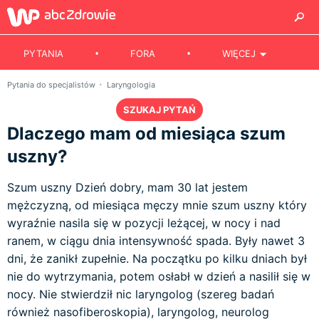
PYTANIA
FORA
WIĘCEJ
Pytania do specjalistów
Laryngologia
SZUKAJ PYTAŃ
Dlaczego mam od miesiąca szum
uszny?
Szum uszny Dzień dobry, mam 30 lat jestem
mężczyzną, od miesiąca męczy mnie szum uszny który
wyraźnie nasila się w pozycji leżącej, w nocy i nad
ranem, w ciągu dnia intensywność spada. Były nawet 3
dni, że zanikł zupełnie. Na początku po kilku dniach był
nie do wytrzymania, potem osłabł w dzień a nasilił się w
nocy. Nie stwierdził nic laryngolog (szereg badań
również nasofiberoskopia), laryngolog, neurolog