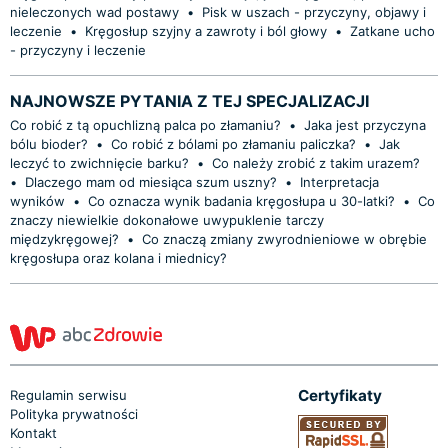
nieleczonych wad postawy
•
Pisk w uszach - przyczyny, objawy i
leczenie
•
Kręgosłup szyjny a zawroty i ból głowy
•
Zatkane ucho
- przyczyny i leczenie
NAJNOWSZE PYTANIA Z TEJ SPECJALIZACJI
Co robić z tą opuchlizną palca po złamaniu?
•
Jaka jest przyczyna
bólu bioder?
•
Co robić z bólami po złamaniu paliczka?
•
Jak
leczyć to zwichnięcie barku?
•
Co należy zrobić z takim urazem?
•
Dlaczego mam od miesiąca szum uszny?
•
Interpretacja
wyników
•
Co oznacza wynik badania kręgosłupa u 30-latki?
•
Co
znaczy niewielkie dokonałowe uwypuklenie tarczy
międzykręgowej?
•
Co znaczą zmiany zwyrodnieniowe w obrębie
kręgosłupa oraz kolana i miednicy?
Certyfikaty
Regulamin serwisu
Polityka prywatności
Kontakt