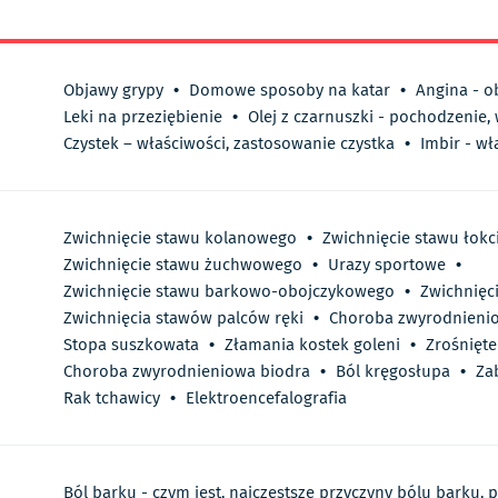
Objawy grypy
•
Domowe sposoby na katar
•
Angina - o
Leki na przeziębienie
•
Olej z czarnuszki - pochodzenie,
Czystek – właściwości, zastosowanie czystka
•
Imbir - wł
Zwichnięcie stawu kolanowego
•
Zwichnięcie stawu łok
Zwichnięcie stawu żuchwowego
•
Urazy sportowe
•
Zwichnięcie stawu barkowo-obojczykowego
•
Zwichnięc
Zwichnięcia stawów palców ręki
•
Choroba zwyrodnieni
Stopa suszkowata
•
Złamania kostek goleni
•
Zrośnięte
Choroba zwyrodnieniowa biodra
•
Ból kręgosłupa
•
Zab
Rak tchawicy
•
Elektroencefalografia
Ból barku - czym jest, najczęstsze przyczyny bólu barku,