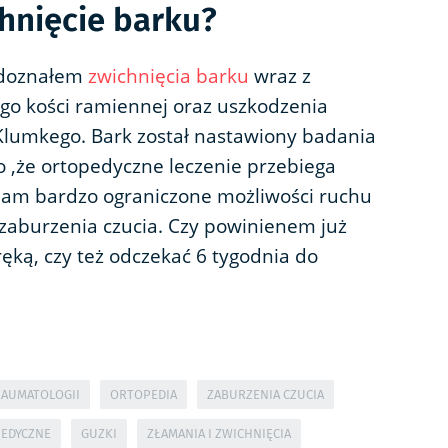
chnięcie barku?
 doznałem
zwichnięcia barku
wraz z
o kości ramiennej oraz uszkodzenia
lumkego. Bark został nastawiony badania
o ,że ortopedyczne leczenie przebiega
mam bardzo ograniczone możliwości ruchu
 zaburzenia czucia. Czy powinienem już
ęką, czy też odczekać 6 tygodnia do
RAUMATOLOGII
ORTOPEDIA
ZABURZENIA CZUCIA
PEDYCZNE
GUZKI
ZŁAMANIA I ZWICHNIĘCIA