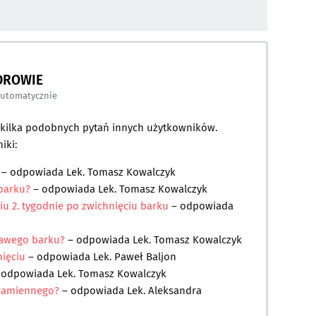
DROWIE
automatycznie
a kilka podobnych pytań innych użytkowników.
iki:
– odpowiada
Lek. Tomasz Kowalczyk
 barku?
– odpowiada
Lek. Tomasz Kowalczyk
u 2. tygodnie po zwichnięciu barku
– odpowiada
prawego barku?
– odpowiada
Lek. Tomasz Kowalczyk
nięciu
– odpowiada
Lek. Paweł Baljon
 odpowiada
Lek. Tomasz Kowalczyk
 ramiennego?
– odpowiada
Lek. Aleksandra