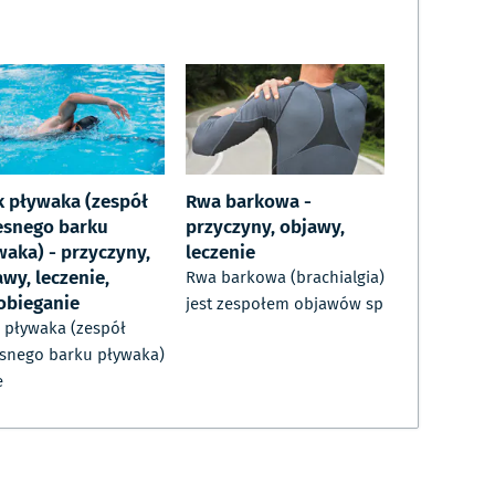
k pływaka (zespół
Rwa barkowa -
esnego barku
przyczyny, objawy,
waka) - przyczyny,
leczenie
wy, leczenie,
Rwa barkowa (brachialgia)
obieganie
jest zespołem objawów sp
 pływaka (zespół
snego barku pływaka)
e