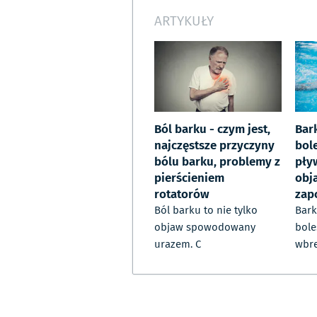
ARTYKUŁY
Ból barku - czym jest,
Bar
najczęstsze przyczyny
bol
bólu barku, problemy z
pły
pierścieniem
obja
rotatorów
zap
Ból barku to nie tylko
Bark
objaw spowodowany
bole
urazem. C
wbr