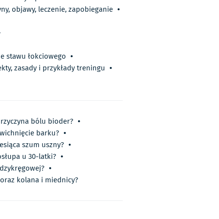
ny, objawy, leczenie, zapobieganie
•
•
ie stawu łokciowego
•
ekty, zasady i przykłady treningu
•
przyczyna bólu bioder?
•
zwichnięcie barku?
•
esiąca szum uszny?
•
słupa u 30-latki?
•
ędzykręgowej?
•
oraz kolana i miednicy?