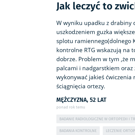
Jak leczyć to zwi
W wyniku upadku z drabiny
uszkodzeniem guzka większeg
splotu ramiennego(dolnego K
kontrolne RTG wskazują na t
dobrze. Problem w tym ,że 
palcami i nadgarstkiem oraz
wykonywać jakieś ćwiczenia r
ściągnięcia ortezy.
MĘŻCZYZNA, 52 LAT
ponad rok temu
BADANIE RADIOLOGICZNE W ORTOPEDII I T
BADANIA KONTROLNE
LECZENIE ORTO