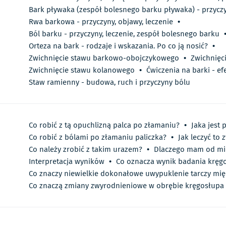
Bark pływaka (zespół bolesnego barku pływaka) - przyczy
Rwa barkowa - przyczyny, objawy, leczenie
•
Ból barku - przyczyny, leczenie, zespół bolesnego barku
Orteza na bark - rodzaje i wskazania. Po co ją nosić?
•
Zwichnięcie stawu barkowo-obojczykowego
•
Zwichnięc
Zwichnięcie stawu kolanowego
•
Ćwiczenia na barki - ef
Staw ramienny - budowa, ruch i przyczyny bólu
Co robić z tą opuchlizną palca po złamaniu?
•
Jaka jest 
Co robić z bólami po złamaniu paliczka?
•
Jak leczyć to 
Co należy zrobić z takim urazem?
•
Dlaczego mam od mi
Interpretacja wyników
•
Co oznacza wynik badania kręgo
Co znaczy niewielkie dokonałowe uwypuklenie tarczy mi
Co znaczą zmiany zwyrodnieniowe w obrębie kręgosłupa 