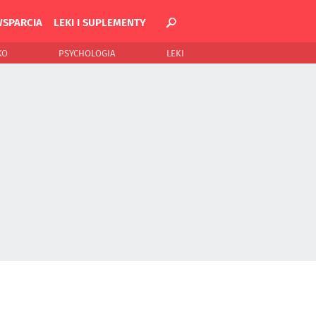
WSPARCIA
LEKI I SUPLEMENTY
KO
PSYCHOLOGIA
LEKI