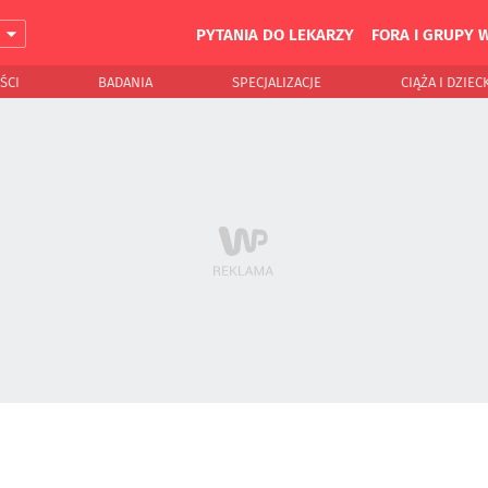
PYTANIA DO LEKARZY
FORA I GRUPY 
J
ŚCI
BADANIA
SPECJALIZACJE
CIĄŻA I DZIEC