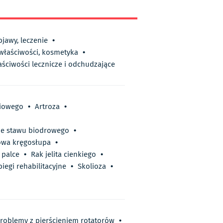
bjawy, leczenie
•
 właściwości, kosmetyka
•
aściwości lecznicze i odchudzające
ciowego
•
Artroza
•
ie stawu biodrowego
•
owa kręgosłupa
•
 palce
•
Rak jelita cienkiego
•
iegi rehabilitacyjne
•
Skolioza
•
 problemy z pierścieniem rotatorów
•