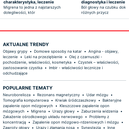
charakterystyka, leczenie
diagnostyka i leczenie
Migrena to jedna z najstarszych
Ból głowy na czubku dokuc
dolegliwości, któr
różnych przycz
AKTUALNE TRENDY
Objawy grypy
•
Domowe sposoby na katar
•
Angina - objawy,
leczenie
•
Leki na przeziębienie
•
Olej z czarnuszki -
pochodzenie, właściwości, kosmetyka
•
Czystek – właściwości,
zastosowanie czystka
•
Imbir - właściwości lecznicze i
odchudzające
POPULARNE TEMATY
Neuroborelioza
•
Rezonans magnetyczny
•
Udar mózgu
•
Tomografia komputerowa
•
Krwiak śródczaszkowy
•
Bakteryjne
zapalenie opon mózgowych
•
Kleszczowe zapalenie opon
mózgowych
•
Migrena
•
Urazy głowy
•
Zaburzenia widzenia
•
Zakażenie ośrodkowego układu nerwowego
•
Problemy z
koncentracją
•
Zapalenie opon mózgowo-rdzeniowych i mózgu
•
Zawroty głowy
•
Urazy i złamania nosa
•
Synestezja
•
Inne