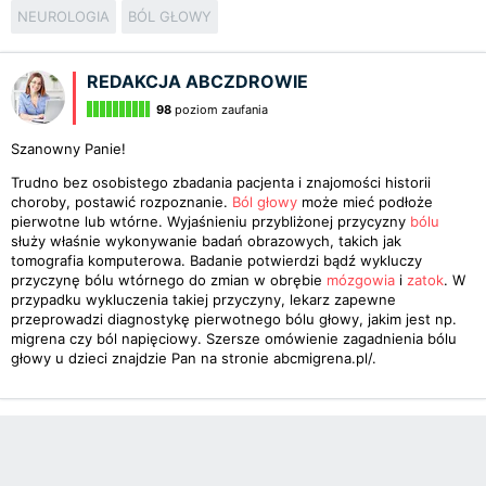
NEUROLOGIA
BÓL GŁOWY
REDAKCJA ABCZDROWIE
98
poziom zaufania
Szanowny Panie!
Trudno bez osobistego zbadania pacjenta i znajomości historii
choroby, postawić rozpoznanie.
Ból głowy
może mieć podłoże
pierwotne lub wtórne. Wyjaśnieniu przybliżonej przycyzny
bólu
służy właśnie wykonywanie badań obrazowych, takich jak
tomografia komputerowa. Badanie potwierdzi bądź wykluczy
przyczynę bólu wtórnego do zmian w obrębie
mózgowia
i
zatok
. W
przypadku wykluczenia takiej przyczyny, lekarz zapewne
przeprowadzi diagnostykę pierwotnego bólu głowy, jakim jest np.
migrena czy ból napięciowy. Szersze omówienie zagadnienia bólu
głowy u dzieci znajdzie Pan na stronie abcmigrena.pl/.