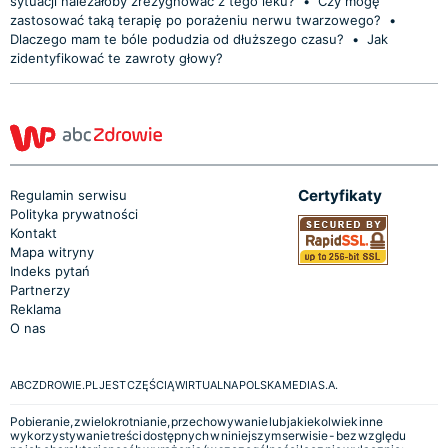
sytuacji należałoby zrezygnować z tego leku?
•
Czy mogę
zastosować taką terapię po porażeniu nerwu twarzowego?
•
Dlaczego mam te bóle podudzia od dłuższego czasu?
•
Jak
zidentyfikować te zawroty głowy?
Certyfikaty
Regulamin serwisu
Polityka prywatności
Kontakt
Mapa witryny
Indeks pytań
Partnerzy
Reklama
O nas
ABCZDROWIE.PL JEST CZĘŚCIĄ WIRTUALNA POLSKA MEDIA S.A.
Pobieranie, zwielokrotnianie, przechowywanie lub jakiekolwiek inne
wykorzystywanie treści dostępnych w niniejszym serwisie - bez względu