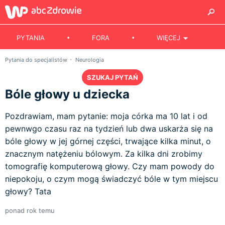
PYTANIA
FORA
WIĘCEJ
Pytania do specjalistów
Neurologia
SZUKAJ PYTAŃ
Bóle głowy u dziecka
Pozdrawiam, mam pytanie: moja córka ma 10 lat i od
pewnwgo czasu raz na tydzień lub dwa uskarża się na
bóle głowy w jej górnej części, trwające kilka minut, o
znacznym natężeniu bólowym. Za kilka dni zrobimy
tomografię komputerową głowy. Czy mam powody do
niepokoju, o czym mogą świadczyć bóle w tym miejscu
głowy? Tata
ponad rok temu