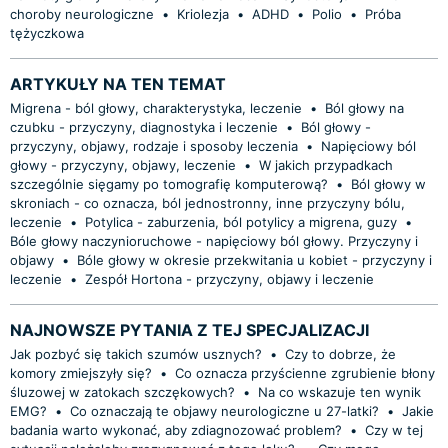
choroby neurologiczne
•
Kriolezja
•
ADHD
•
Polio
•
Próba
tężyczkowa
ARTYKUŁY NA TEN TEMAT
Migrena - ból głowy, charakterystyka, leczenie
•
Ból głowy na
czubku - przyczyny, diagnostyka i leczenie
•
Ból głowy -
przyczyny, objawy, rodzaje i sposoby leczenia
•
Napięciowy ból
głowy - przyczyny, objawy, leczenie
•
W jakich przypadkach
szczególnie sięgamy po tomografię komputerową?
•
Ból głowy w
skroniach - co oznacza, ból jednostronny, inne przyczyny bólu,
leczenie
•
Potylica - zaburzenia, ból potylicy a migrena, guzy
•
Bóle głowy naczynioruchowe - napięciowy ból głowy. Przyczyny i
objawy
•
Bóle głowy w okresie przekwitania u kobiet - przyczyny i
leczenie
•
Zespół Hortona - przyczyny, objawy i leczenie
NAJNOWSZE PYTANIA Z TEJ SPECJALIZACJI
Jak pozbyć się takich szumów usznych?
•
Czy to dobrze, że
komory zmiejszyły się?
•
Co oznacza przyścienne zgrubienie błony
śluzowej w zatokach szczękowych?
•
Na co wskazuje ten wynik
EMG?
•
Co oznaczają te objawy neurologiczne u 27-latki?
•
Jakie
badania warto wykonać, aby zdiagnozować problem?
•
Czy w tej