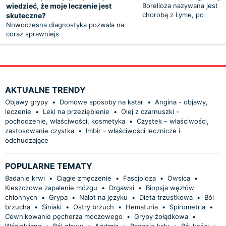
wiedzieć, że moje leczenie jest
Borelioza nazywana jest in
chorobą z Lyme, po
skuteczne?
Nowoczesna diagnostyka pozwala na
coraz sprawniejs
AKTUALNE TRENDY
Objawy grypy
•
Domowe sposoby na katar
•
Angina - objawy,
leczenie
•
Leki na przeziębienie
•
Olej z czarnuszki -
pochodzenie, właściwości, kosmetyka
•
Czystek – właściwości,
zastosowanie czystka
•
Imbir - właściwości lecznicze i
odchudzające
POPULARNE TEMATY
Badanie krwi
•
Ciągłe zmęczenie
•
Fascjoloza
•
Owsica
•
Kleszczowe zapalenie mózgu
•
Drgawki
•
Biopsja węzłów
chłonnych
•
Grypa
•
Nalot na języku
•
Dieta trzustkowa
•
Ból
brzucha
•
Siniaki
•
Ostry brzuch
•
Hematuria
•
Spirometria
•
Cewnikowanie pęcherza moczowego
•
Grypy żołądkowa
•
Wścieklizna
•
Ból głowy
•
Arytmia
•
Badanie kału
•
Ból kości
•