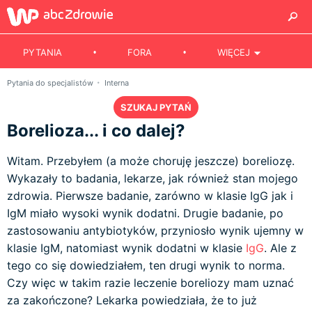
PYTANIA
FORA
WIĘCEJ
Pytania do specjalistów
Interna
SZUKAJ PYTAŃ
Borelioza... i co dalej?
Witam. Przebyłem (a może choruję jeszcze) boreliozę.
Wykazały to badania, lekarze, jak również stan mojego
zdrowia. Pierwsze badanie, zarówno w klasie IgG jak i
IgM miało wysoki wynik dodatni. Drugie badanie, po
zastosowaniu antybiotyków, przyniosło wynik ujemny w
klasie IgM, natomiast wynik dodatni w klasie
IgG
. Ale z
tego co się dowiedziałem, ten drugi wynik to norma.
Czy więc w takim razie leczenie boreliozy mam uznać
za zakończone? Lekarka powiedziała, że to już