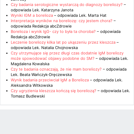
Czy badania serologiczne wystarczą do diagnozy boreliozy?
–
odpowiada
Lek. Katarzyna Janota
Wyniki IGM a borelioza
– odpowiada
Lek. Marta Hat
Interpretacja wyników na boreliozę: czy jestem chora?
–
odpowiada
Redakcja abcZdrowie
Borelioza i wynik IgG- czy to była ta choroba?
– odpowiada
Redakcja abcZdrowie
Leczenie boreliozy kilka lat po ukąszeniu przez kleszcza
–
odpowiada
Lek. Natalia Chojnowska
Czy utrzymujące się przez długi czas dodatnie IgM boreliozy
może spowodować objawy podobne do SM?
– odpowiada
Lek.
Magdalena Kowalska
Czy te badania oznaczają, że nie mam boreliozy?
– odpowiada
Lek. Beata Wańczyk-Dręczewska
Wynik badania przeciwciał IgM a Borelioza
– odpowiada
Lek.
Aleksandra Witkowska
Czy ugryzienia kleszcza kończą się boreliozą?
– odpowiada
Lek.
Tomasz Budlewski