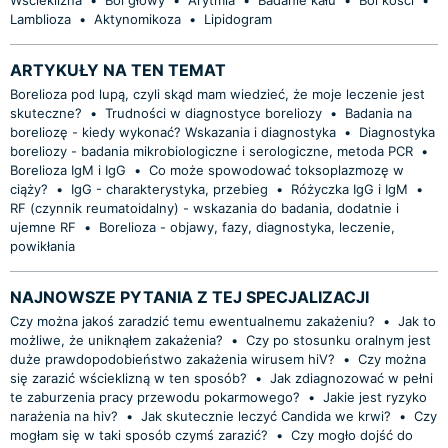
Lamblioza
•
Aktynomikoza
•
Lipidogram
ARTYKUŁY NA TEN TEMAT
Borelioza pod lupą, czyli skąd mam wiedzieć, że moje leczenie jest
skuteczne?
•
Trudności w diagnostyce boreliozy
•
Badania na
boreliozę - kiedy wykonać? Wskazania i diagnostyka
•
Diagnostyka
boreliozy - badania mikrobiologiczne i serologiczne, metoda PCR
•
Borelioza IgM i IgG
•
Co może spowodować toksoplazmozę w
ciąży?
•
IgG - charakterystyka, przebieg
•
Różyczka IgG i IgM
•
RF (czynnik reumatoidalny) - wskazania do badania, dodatnie i
ujemne RF
•
Borelioza - objawy, fazy, diagnostyka, leczenie,
powikłania
NAJNOWSZE PYTANIA Z TEJ SPECJALIZACJI
Czy można jakoś zaradzić temu ewentualnemu zakażeniu?
•
Jak to
możliwe, że uniknąłem zakażenia?
•
Czy po stosunku oralnym jest
duże prawdopodobieństwo zakażenia wirusem hiV?
•
Czy można
się zarazić wścieklizną w ten sposób?
•
Jak zdiagnozować w pełni
te zaburzenia pracy przewodu pokarmowego?
•
Jakie jest ryzyko
narażenia na hiv?
•
Jak skutecznie leczyć Candida we krwi?
•
Czy
mogłam się w taki sposób czymś zarazić?
•
Czy mogło dojść do