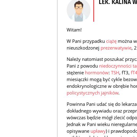
LEK. KALINA 
Witam!
W Pani przypadku
ciążę
można wy
nieuszkodzonej
prezerwatywie
, 
Należy natomiast poszukać przy
Pani z powodu
niedoczynności ta
stężenie
hormonów
:
TSH
, fT3,
fT
miesiączki mogą być cykle bezowu
endokrynologiczne w obrębie ho
policystycznych jajników
.
Powinna Pani udać się do lekarza
dokładnego wywiadu oraz przep
wówczas będzie mógł zlecić odpo
Jednak w Pani wieku nieregularn
opisywane
upławy
) i prawdopod