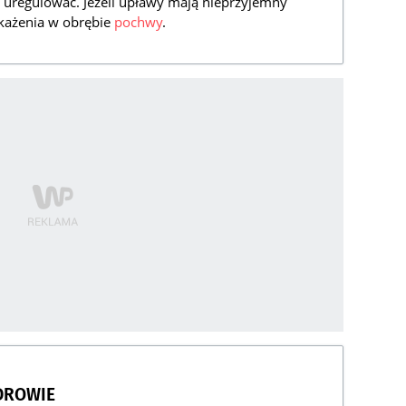
ię uregulować. Jeżeli upławy mają nieprzyjemny
akażenia w obrębie
pochwy
.
DROWIE