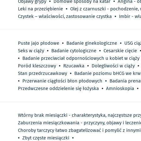
Objawy grypy
•
Domowe sposoby na katar
•
Angina - o
Leki na przeziębienie
•
Olej z czarnuszki - pochodzenie,
Czystek – właściwości, zastosowanie czystka
•
Imbir - wł
Puste jajo płodowe
•
Badanie ginekologiczne
•
USG cią
Seks w ciąży
•
Badanie cytologiczne
•
Cesarskie cięcie
•
Badanie przeciwciał odpornościowych u kobiet w ciąży
Poród kleszczowy
•
Rzucawka
•
Dolegliwości w ciąży
•
Stan przedrzucawkowy
•
Badanie poziomu bHCG we krw
•
Przerwanie ciągłości błon płodowych
•
Badania prena
Przedwczesne oddzielenie się łożyska
•
Amnioskopia
•
Wtórny brak miesiączki - charakterystyka, najczęstsze prz
Zaburzenia miesiączkowania - przyczyny, objawy i leczeni
Choroby tarczycy łatwo zbagatelizować i pomylić z innymi
•
Zbyt częste miesiączki
•