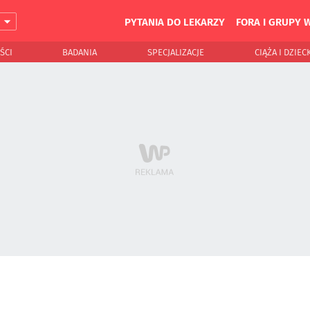
PYTANIA DO LEKARZY
FORA I GRUPY 
J
ŚCI
BADANIA
SPECJALIZACJE
CIĄŻA I DZIEC