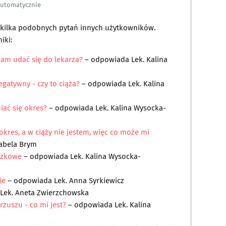
automatycznie
a kilka podobnych pytań innych użytkowników.
iki:
am udać się do lekarza?
– odpowiada
Lek. Kalina
gatywny - czy to ciąża?
– odpowiada
Lek. Kalina
iać się okres?
– odpowiada
Lek. Kalina Wysocka-
okres, a w ciąży nie jestem, więc co może mi
zabela Brym
ączkowe
– odpowiada
Lek. Kalina Wysocka-
ie
– odpowiada
Lek. Anna Syrkiewicz
Lek. Aneta Zwierzchowska
zuszu - co mi jest?
– odpowiada
Lek. Kalina