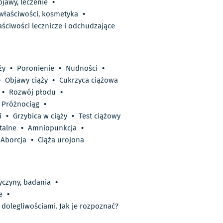
bjawy, leczenie
•
 właściwości, kosmetyka
•
aściwości lecznicze i odchudzające
ży
•
Poronienie
•
Nudności
•
•
Objawy ciąży
•
Cukrzyca ciążowa
•
Rozwój płodu
•
Próżnociąg
•
i
•
Grzybica w ciąży
•
Test ciążowy
talne
•
Amniopunkcja
•
Aborcja
•
Ciąża urojona
yczyny, badania
•
e
•
 dolegliwościami. Jak je rozpoznać?