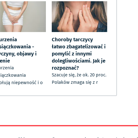
urzenia
Choroby tarczycy
siączkowania -
łatwo zbagatelizować i
yczyny, objawy i
pomylić z innymi
zenie
dolegliwościami. Jak je
rozpoznać?
rzenia
Szacuje się, że ok. 20 proc.
iączkowania
Polaków zmaga się z r
łują niepewność i o