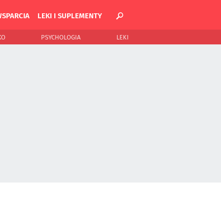
WSPARCIA
LEKI I SUPLEMENTY
KO
PSYCHOLOGIA
LEKI