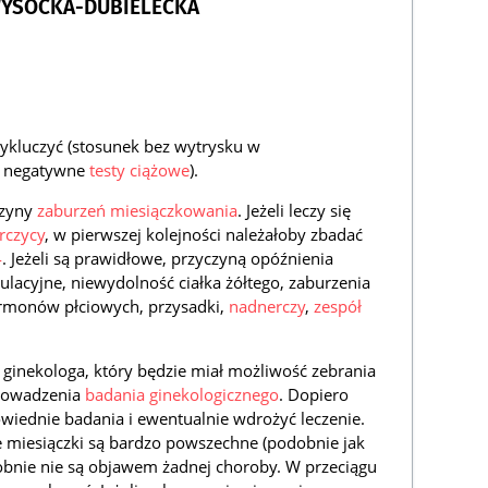
WYSOCKA-DUBIELECKA
kluczyć (stosunek bez wytrysku w
2 negatywne
testy ciążowe
).
czyny
zaburzeń miesiączkowania
. Jeżeli leczy się
rczycy
, w pierwszej kolejności należałoby zbadać
4
. Jeżeli są prawidłowe, przyczyną opóźnienia
lacyjne, niewydolność ciałka żółtego, zaburzenia
rmonów płciowych, przysadki,
nadnerczy
,
zespół
 ginekologa, który będzie miał możliwość zebrania
rowadzenia
badania ginekologicznego
. Dopiero
wiednie badania i ewentualnie wdrożyć leczenie.
e miesiączki są bardzo powszechne (podobnie jak
obnie nie są objawem żadnej choroby. W przeciągu