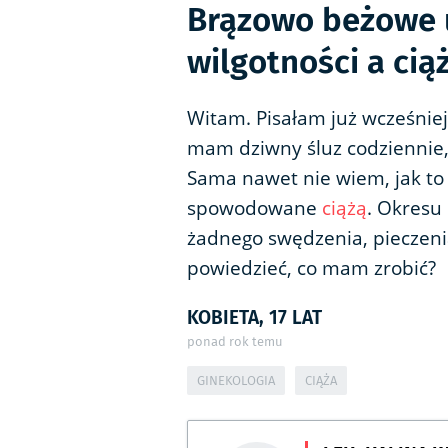
Brązowo beżowe u
wilgotności a cią
Witam. Pisałam już wcześniej
mam dziwny śluz codziennie, 
Sama nawet nie wiem, jak to 
spowodowane
ciążą
. Okresu
żadnego swędzenia, pieczenia
powiedzieć, co mam zrobić?
KOBIETA, 17 LAT
ponad rok temu
GINEKOLOGIA
CIĄŻA