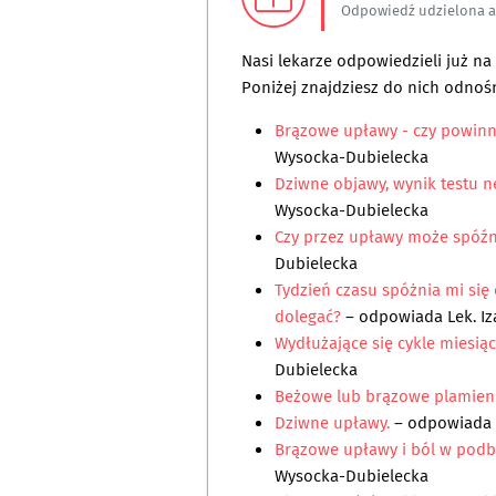
Odpowiedź udzielona 
Nasi lekarze odpowiedzieli już n
Poniżej znajdziesz do nich odnośn
Brązowe upławy - czy powinn
Wysocka-Dubielecka
Dziwne objawy, wynik testu ne
Wysocka-Dubielecka
Czy przez upławy może spóźn
Dubielecka
Tydzień czasu spóżnia mi się 
dolegać?
– odpowiada
Lek. I
Wydłużające się cykle miesi
Dubielecka
Beżowe lub brązowe plamien
Dziwne upławy.
– odpowiada
Brązowe upławy i ból w podbr
Wysocka-Dubielecka