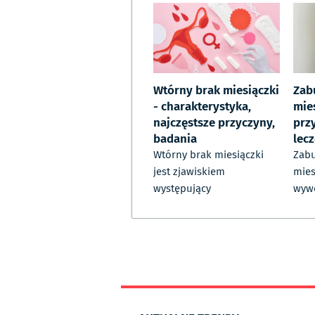
Wtórny brak miesiączki
Zab
- charakterystyka,
mie
najczęstsze przyczyny,
prz
badania
lec
Wtórny brak miesiączki
Zabu
jest zjawiskiem
mies
występujący
wywo