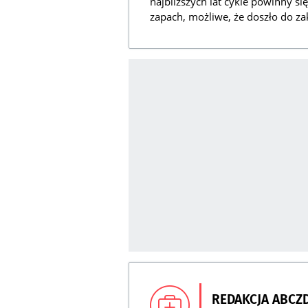
najbliższych lat cykle powinny s
zapach, możliwe, że doszło do z
REDAKCJA ABCZ