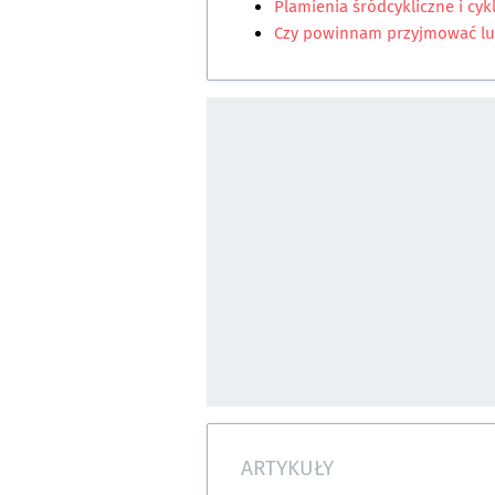
Plamienia śródcykliczne i cy
Czy powinnam przyjmować lute
ARTYKUŁY