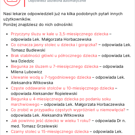
Odpowiedź udzielona automatycznie
Nasi lekarze odpowiedzieli już na kilka podobnych pytań innych
użytkowników.
Poniżej znajdziesz do nich odnośniki:
Przyczyny śluzu w kale u 3,5-miesięcznego dziecka
–
odpowiada
Lek. Małgorzata Horbaczewska
Co oznacza jasny stolec u dziecka i gorączka?
– odpowiada
Lek.
Tomasz Budlewski
Brak stabilności główki u półrocznego dziecka
– odpowiada
Lek.
Iwa Dziedzic
Biegunka ze śluzem u 7-miesięcznego dziecka
– odpowiada
Milena Lubowicz
Ulewanie wodą u 7-tygodniowego dziecka
– odpowiada
Lek.
Aleksandra Witkowska
Częste oddawanie stolców u 10-miesięcznego dziecka
–
odpowiada
Aleksander Ropielewski
Biegunka u 4-miesięcznego dziecka po podaniu soku
marchwiowego
– odpowiada
Lek. Małgorzata Horbaczewska
Co zrobić w przypadku częstych wypróżnień u niemowlęcia?
–
odpowiada
Lek. Aleksandra Witkowska
Jak powinno jeść dziecko w wieku 1 roku?
– odpowiada
Dr n.
med. Tomasz Grzelewski
Czarny stolec u 15-miesięcznego dziecka
– odpowiada
Lek.