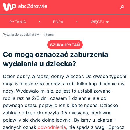
PYTANIA
FORA
WIĘCEJ
Pytania do specjalistów
Interna
SZUKAJ PYTAŃ
Co mogą oznaczać zaburzenia
wydalania u dziecka?
Dzien dobry, a raczej dobry wieczor. Od dwoch tygodni
moja 5 miesieczna coreczka robi kilka kup dziennie i w
nocy. Wydawalo mi sie, ze jest to ustabilizowane -
robila raz na 2/3 dni, czasem 1 dziennie, ale od
pewnego czasu pojawilo ich kilka te nocne. Dziecko
zabkuje odkąd skonczyla 3,5 miesiaca, niedawno
pojawily sie dwie dolne jedynki. Bylismy u lekarza -
zadnych oznak
odwodnienia
, nie spada z wagi. Oprocz