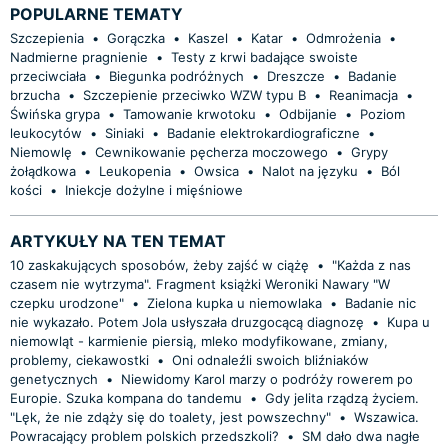
POPULARNE TEMATY
Szczepienia
•
Gorączka
•
Kaszel
•
Katar
•
Odmrożenia
•
Nadmierne pragnienie
•
Testy z krwi badające swoiste
przeciwciała
•
Biegunka podróżnych
•
Dreszcze
•
Badanie
brzucha
•
Szczepienie przeciwko WZW typu B
•
Reanimacja
•
Świńska grypa
•
Tamowanie krwotoku
•
Odbijanie
•
Poziom
leukocytów
•
Siniaki
•
Badanie elektrokardiograficzne
•
Niemowlę
•
Cewnikowanie pęcherza moczowego
•
Grypy
żołądkowa
•
Leukopenia
•
Owsica
•
Nalot na języku
•
Ból
kości
•
Iniekcje dożylne i mięśniowe
ARTYKUŁY NA TEN TEMAT
10 zaskakujących sposobów, żeby zajść w ciążę
•
"Każda z nas
czasem nie wytrzyma". Fragment książki Weroniki Nawary "W
czepku urodzone"
•
Zielona kupka u niemowlaka
•
Badanie nic
nie wykazało. Potem Jola usłyszała druzgocącą diagnozę
•
Kupa u
niemowląt - karmienie piersią, mleko modyfikowane, zmiany,
problemy, ciekawostki
•
Oni odnaleźli swoich bliźniaków
genetycznych
•
Niewidomy Karol marzy o podróży rowerem po
Europie. Szuka kompana do tandemu
•
Gdy jelita rządzą życiem.
"Lęk, że nie zdąży się do toalety, jest powszechny"
•
Wszawica.
Powracający problem polskich przedszkoli?
•
SM dało dwa nagłe