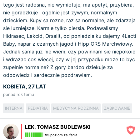
tego jest radosna, nie wymiotuje, ma apetyt, przybiera,
nie goraczkuje i ogolnie jest zywym, normalnym
dzieckiem. Kupy sa rozne, raz sa normalne, ale zdarzaja
sie luzniejsze. Karmie tylko piersia. Podawalismy
Hidrasec, Lakcid, Orsalit, od poniedzialku dajemy 4Lacti
Baby, napar z czarnych jagod i Hipp ORS Marchwiowy.
Jednak sama juz nie wiem, czy powinnam sie niepokoic
i wdrazac cos wiecej, czy w jej przypadku moze to byc
zupelnie normalne? Z gory bardzo dziekuje za
odpowiedz i serdecznie pozdrawiam.
KOBIETA, 27 LAT
ponad rok temu
INTERNA
PEDIATRIA
MEDYCYNA RODZINNA
ZĄBKOWANIE
LEK. TOMASZ BUDLEWSKI
95
poziom zaufania