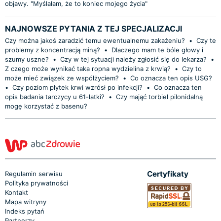
objawy. "Myślałam, że to koniec mojego życia"
NAJNOWSZE PYTANIA Z TEJ SPECJALIZACJI
Czy można jakoś zaradzić temu ewentualnemu zakażeniu?
•
Czy te
problemy z koncentracją miną?
•
Dlaczego mam te bóle głowy i
szumy uszne?
•
Czy w tej sytuacji należy zgłosić się do lekarza?
•
Z czego może wynikać taka ropna wydzielina z krwią?
•
Czy to
może mieć związek ze współżyciem?
•
Co oznacza ten opis USG?
•
Czy poziom płytek krwi wzrósł po infekcji?
•
Co oznacza ten
opis badania tarczycy u 61-latki?
•
Czy mająć torbiel pilonidalną
mogę korzystać z basenu?
Certyfikaty
Regulamin serwisu
Polityka prywatności
Kontakt
Mapa witryny
Indeks pytań
Partnerzy