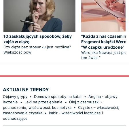
10 zaskakujących sposobów, żeby
"Każda z nas czasem ni
zajść w ciążę
Fragment książki Weron
Czy ciąża bez stosunku jest możliwa?
"W czepku urodzone"
Większość pow
Weronika Nawara jest piel
ten świat "
AKTUALNE TRENDY
Objawy grypy
•
Domowe sposoby na katar
•
Angina - objawy,
leczenie
•
Leki na przeziębienie
•
Olej z czarnuszki -
pochodzenie, właściwości, kosmetyka
•
Czystek – właściwości,
zastosowanie czystka
•
Imbir - właściwości lecznicze i
odchudzające