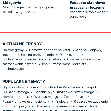
Mózgowie
Padaczka skroniowa - o
Mózgowie jest centralną częścią
przyczyny i leczenie
ośrodkowego układu
Padaczka skroniowa to rod
ogniskowej,
AKTUALNE TRENDY
Objawy grypy
•
Domowe sposoby na katar
•
Angina - objawy,
leczenie
•
Leki na przeziębienie
•
Olej z czarnuszki -
pochodzenie, właściwości, kosmetyka
•
Czystek – właściwości,
zastosowanie czystka
•
Imbir - właściwości lecznicze i
odchudzające
POPULARNE TEMATY
Głęboka stymulacja mózgu w chorobie Parkinsona
•
Zespół
Guillaina-Barrego
•
Badanie płynu mózgowo-rdzeniowego
•
Hemisferektomia
•
Wstrząs mózgu
•
Zespół Reye'a
•
Pozaskroniowe usunięcie kory
•
Kriolezja
•
Kleszczowe zapalenie
opon mózgowych
•
Dziecięce porażenie mózgowe
•
Urazy
mózgu
•
Udar mózgu
•
Neuroliza
•
Neuroborelioza
•