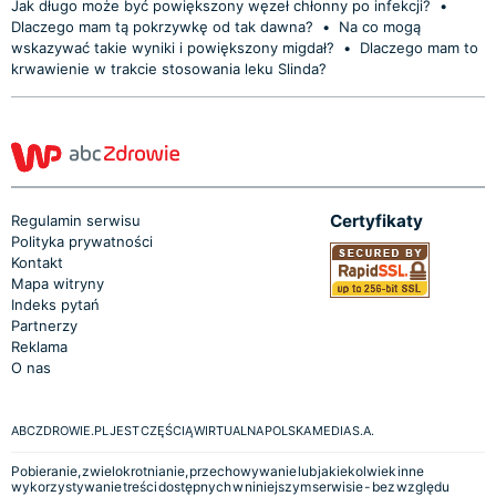
Jak długo może być powiększony węzeł chłonny po infekcji?
•
Dlaczego mam tą pokrzywkę od tak dawna?
•
Na co mogą
wskazywać takie wyniki i powiększony migdał?
•
Dlaczego mam to
krwawienie w trakcie stosowania leku Slinda?
Certyfikaty
Regulamin serwisu
Polityka prywatności
Kontakt
Mapa witryny
Indeks pytań
Partnerzy
Reklama
O nas
ABCZDROWIE.PL JEST CZĘŚCIĄ WIRTUALNA POLSKA MEDIA S.A.
Pobieranie, zwielokrotnianie, przechowywanie lub jakiekolwiek inne
wykorzystywanie treści dostępnych w niniejszym serwisie - bez względu