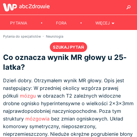
PYTANIA
FORA
WIĘCEJ
Pytania do specjalistów
Neurologia
SZUKAJ PYTAŃ
Co oznacza wynik MR głowy u 25-
latka?
Dzień dobry. Otrzymałem wynik MR głowy. Opis jest
następujący: W przedniej okolicy wzgórza prawej
półkuli
mózgu
w obrazach T2 zależnych widoczne
drobne ognisko hyperintensywne o wielkości 2x3x3mm
najprawdopodobniej naczyniopochodne. Poza tym
struktury
mózgowia
bez zmian ogniskowych. Układ
komorowy symetryczny, nieposzerzony,
nieprzemieszczony. Nieduże okrężne pogrubienie błony