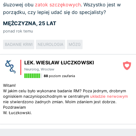
śluzowej obu
zatok szczękowych
. Wszystko jest w
porządku, czy lepiej udać się do specjalisty?
MĘŻCZYZNA, 25 LAT
ponad rok temu
BADANIE KRWI
NEUROLOGIA
MÓZG
LEK. WIESŁAW ŁUCZKOWSKI
Neurolog
,
Wrocław
88
poziom zaufania
Witam!
W jakim celu było wykonane badanie RM? Poza jednym, drobnym
ogniskiem naczyniopochodnym w centralnym
układzie nerwowym
nie stwierdzono żadnych zmian. Moim zdaniem jest dobrze.
Pozdrawiam
W. Łuczkowski.