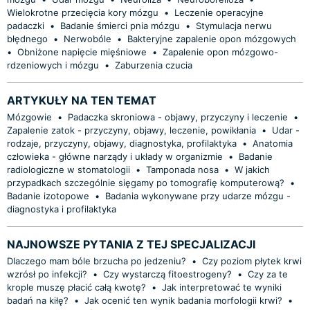
Wielokrotne przecięcia kory mózgu
•
Leczenie operacyjne
padaczki
•
Badanie śmierci pnia mózgu
•
Stymulacja nerwu
błędnego
•
Nerwobóle
•
Bakteryjne zapalenie opon mózgowych
•
Obniżone napięcie mięśniowe
•
Zapalenie opon mózgowo-
rdzeniowych i mózgu
•
Zaburzenia czucia
ARTYKUŁY NA TEN TEMAT
Mózgowie
•
Padaczka skroniowa - objawy, przyczyny i leczenie
•
Zapalenie zatok - przyczyny, objawy, leczenie, powikłania
•
Udar -
rodzaje, przyczyny, objawy, diagnostyka, profilaktyka
•
Anatomia
człowieka - główne narządy i układy w organizmie
•
Badanie
radiologiczne w stomatologii
•
Tamponada nosa
•
W jakich
przypadkach szczególnie sięgamy po tomografię komputerową?
•
Badanie izotopowe
•
Badania wykonywane przy udarze mózgu -
diagnostyka i profilaktyka
NAJNOWSZE PYTANIA Z TEJ SPECJALIZACJI
Dlaczego mam bóle brzucha po jedzeniu?
•
Czy poziom płytek krwi
wzrósł po infekcji?
•
Czy wystarczą fitoestrogeny?
•
Czy za te
krople muszę płacić całą kwotę?
•
Jak interpretować te wyniki
badań na kiłę?
•
Jak ocenić ten wynik badania morfologii krwi?
•