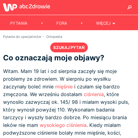
PYTANIA
FORA
WIĘCEJ
Pytania do specjalistów
Ortopedia
SZUKAJ PYTAŃ
Co oznaczają moje objawy?
Witam. Mam 19 lat i od sierpnia zaczęły się moje
problemy ze zdrowiem. W sierpniu po wysiłku
zaczynały boleć mnie
mięśnie
i czułam się bardzo
zmęczona. We wrześniu dostałam
ciśnienia
, które
wynosiło zazwyczaj ok. 145/ 98 i miałam wysoki puls,
który wynosił powyżej 110. Wykonałam badania
tarczycy i wyszły bardzo dobrze. Po miesiącu brania
leków nie mam
wysokiego ciśnienia
. Kiedy miałam
podwyższone ciśnienie bolały mnie mięśnie, kości,