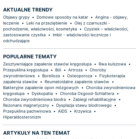
AKTUALNE TRENDY
Objawy grypy
•
Domowe sposoby na katar
•
Angina - objawy,
leczenie
•
Leki na przeziębienie
•
Olej z czarnuszki -
pochodzenie, właściwości, kosmetyka
•
Czystek – właściwości,
zastosowanie czystka
•
Imbir - właściwości lecznicze i
odchudzające
POPULARNE TEMATY
Zesztywniające zapalenie stawów kręgosłupa
•
Rwa kulszowa
•
Przepuklina kręgosłupa
•
Ból
•
Artroza
•
Choroby
zwyrodnieniowe
•
Borelioza
•
Osteoporoza
•
Fizykoterapia
zapalenia stawów
•
Reumatoidalne zapalenie stawów
•
Bakteryjne zapalenie opon mózgowych
•
Choroba zwyrodnieniowa
kręgosłupa
•
Dyskopatia
•
Choroba Osgood-Schlattera
•
Choroba zwyrodnieniowa biodra
•
Zabiegi rehabilitacyjne
•
Rezonans magnetyczny
•
Dysplazja stawu biodrowego
•
Przepuklina pachwinowa
•
AIDS
•
Krzywica
•
Hiperaldosteronizm
ARTYKUŁY NA TEN TEMAT