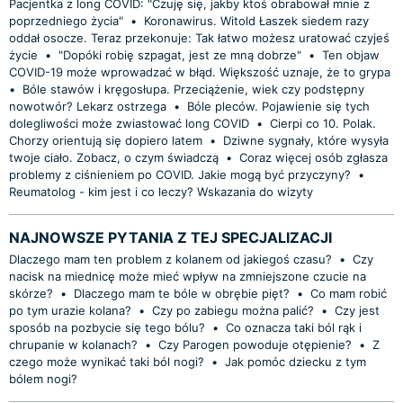
Pacjentka z long COVID: "Czuję się, jakby ktoś obrabował mnie z
poprzedniego życia"
•
Koronawirus. Witold Łaszek siedem razy
oddał osocze. Teraz przekonuje: Tak łatwo możesz uratować czyjeś
życie
•
"Dopóki robię szpagat, jest ze mną dobrze"
•
Ten objaw
COVID-19 może wprowadzać w błąd. Większość uznaje, że to grypa
•
Bóle stawów i kręgosłupa. Przeciążenie, wiek czy podstępny
nowotwór? Lekarz ostrzega
•
Bóle pleców. Pojawienie się tych
dolegliwości może zwiastować long COVID
•
Cierpi co 10. Polak.
Chorzy orientują się dopiero latem
•
Dziwne sygnały, które wysyła
twoje ciało. Zobacz, o czym świadczą
•
Coraz więcej osób zgłasza
problemy z ciśnieniem po COVID. Jakie mogą być przyczyny?
•
Reumatolog - kim jest i co leczy? Wskazania do wizyty
NAJNOWSZE PYTANIA Z TEJ SPECJALIZACJI
Dlaczego mam ten problem z kolanem od jakiegoś czasu?
•
Czy
nacisk na miednicę może mieć wpływ na zmniejszone czucie na
skórze?
•
Dlaczego mam te bóle w obrębie pięt?
•
Co mam robić
po tym urazie kolana?
•
Czy po zabiegu można palić?
•
Czy jest
sposób na pozbycie się tego bólu?
•
Co oznacza taki ból rąk i
chrupanie w kolanach?
•
Czy Parogen powoduje otępienie?
•
Z
czego może wynikać taki ból nogi?
•
Jak pomóc dziecku z tym
bólem nogi?