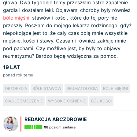
głowa. Dwa tygodnie temy przeszłam ostre zapalenie
gardła i dostałam leki. Objawami choroby były również
bóle mięśni
, stawów i kości, które do tej pory nie
przeszły. Poszłam do mojego lekarza rodzinnego, gdyż
niepokojące jest to, że cały czas bolą mnie wszystkie
mięśnie, kości i stawy. Czasami również zakłuje mnie
pod pachami. Czy możliwe jest, by były to objawy
reumatyzmu? Bardzo będę wdzięczna za pomoc.
19 LAT
ponad rok temu
ORTOPEDIA
BÓLE STAWÓW
REUMATOLOGIA
BÓLE MIĘŚNI
CIĄGŁE ZMĘCZENIE
WYSOKIE CIŚNIENIE
BÓL KOŚCI
REDAKCJA ABCZDROWIE
98
poziom zaufania