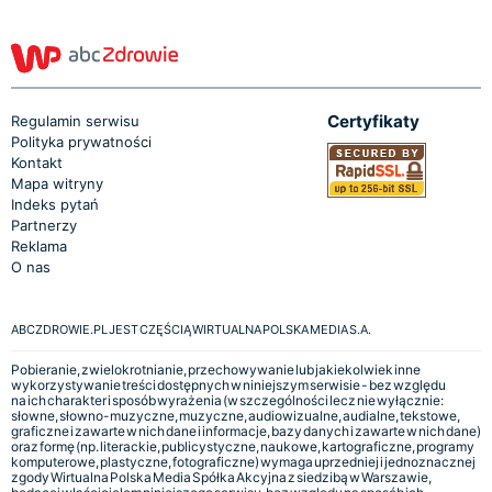
Certyfikaty
Regulamin serwisu
Polityka prywatności
Kontakt
Mapa witryny
Indeks pytań
Partnerzy
Reklama
O nas
ABCZDROWIE.PL JEST CZĘŚCIĄ WIRTUALNA POLSKA MEDIA S.A.
Pobieranie, zwielokrotnianie, przechowywanie lub jakiekolwiek inne
wykorzystywanie treści dostępnych w niniejszym serwisie - bez względu
na ich charakter i sposób wyrażenia (w szczególności lecz nie wyłącznie:
słowne, słowno-muzyczne, muzyczne, audiowizualne, audialne, tekstowe,
graficzne i zawarte w nich dane i informacje, bazy danych i zawarte w nich dane)
oraz formę (np. literackie, publicystyczne, naukowe, kartograficzne, programy
komputerowe, plastyczne, fotograficzne) wymaga uprzedniej i jednoznacznej
zgody Wirtualna Polska Media Spółka Akcyjna z siedzibą w Warszawie,