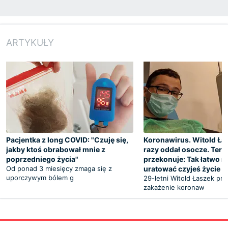
ARTYKUŁY
Pacjentka z long COVID: "Czuję się,
Koronawirus. Witold Ła
jakby ktoś obrabował mnie z
razy oddał osocze. Tera
poprzedniego życia"
przekonuje: Tak łatwo 
Od ponad 3 miesięcy zmaga się z
uratować czyjeś życie
uporczywym bólem g
29-letni Witold Łaszek prz
zakażenie koronaw