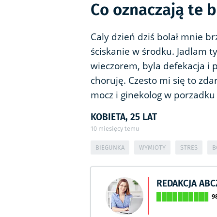
Co oznaczają te b
Caly dzień dziś bolał mnie b
ściskanie w środku. Jadlam 
wieczorem, byla defekacja i p
choruję. Czesto mi się to zda
mocz i ginekolog w porzadku
KOBIETA, 25 LAT
10
miesięcy temu
BIEGUNKA
WYMIOTY
STRES
B
REDAKCJA AB
9