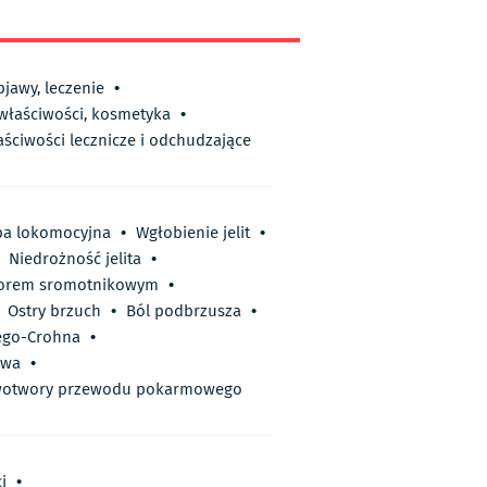
bjawy, leczenie
•
 właściwości, kosmetyka
•
aściwości lecznicze i odchudzające
ba lokomocyjna
•
Wgłobienie jelit
•
Niedrożność jelita
•
orem sromotnikowym
•
Ostry brzuch
•
Ból podbrzusza
•
ego-Crohna
•
owa
•
otwory przewodu pokarmowego
i
•