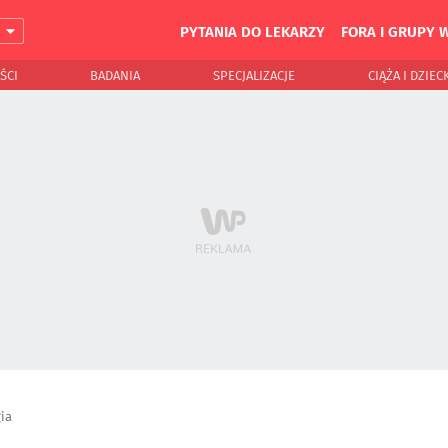
PYTANIA DO LEKARZY
FORA I GRUPY 
J
ŚCI
BADANIA
SPECJALIZACJE
CIĄŻA I DZIEC
ia