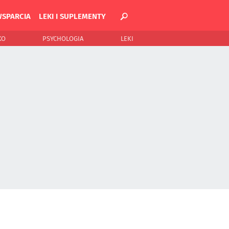
WSPARCIA
LEKI I SUPLEMENTY
KO
PSYCHOLOGIA
LEKI