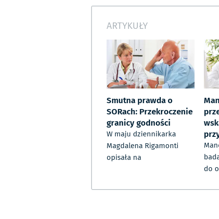
ARTYKUŁY
Smutna prawda o
Man
SORach: Przekroczenie
prz
granicy godności
wsk
prz
W maju dziennikarka
Mano
Magdalena Rigamonti
bada
opisała na
do o