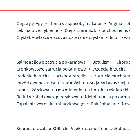
Objawy grypy
•
Domowe sposoby na katar
•
Angina - o
Leki na przeziębienie
•
Olej z czarnuszki - pochodzenie,
Czystek – właściwości, zastosowanie czystka
•
Imbir - wł
Salmonellowe zatrucia pokarmowe
•
Botulizm
•
Choro
Gronkowcowe zatrucia pokarmowe
•
Wzdęcia brzucha
•
Badanie brzucha
•
Wrzody żołądka
•
Zatrucie muchom
Wrzód dwunastnicy
•
Nudności
•
USG jamy brzusznej
•
Kamica żółciowa
•
Odwodnienie
•
Choroba Leśniowski
Refluks żołądkowo-przełykowy
•
Nietolerancja pokarm
Zapalenie wyrostka robaczkowego
•
Rak żołądka
•
Now
Smutna prawda o SORach: Przekroczenie granicy godnośc