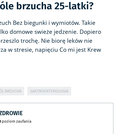
óle brzucha 25-latki?
rzuch Bez biegunki i wymiotów. Takie
tylko domowe swieże jedzenie. Dopiero
rzeszlo trochę. Nie biorę leków nie
rza w stresie, napięciu Co mi jest Krew
ÓL BRZUCHA
GASTROENTEROLOGIA
CZDROWIE
8
poziom zaufania