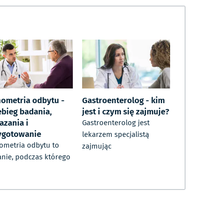
ometria odbytu -
Gastroenterolog - kim
ebieg badania,
jest i czym się zajmuje?
azania i
Gastroenterolog jest
ygotowanie
lekarzem specjalistą
metria odbytu to
zajmując
nie, podczas którego