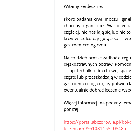
Witamy serdecznie,
skoro badania krwi, moczu i gin
choroby organicznej. Warto jedna
częściej, nie nasilają się lub nie
krew w stolcu czy gorączka — wó
gastroenterologiczna.
Na co dzień proszę zadbać o regul
ciężkostrawnych potraw. Pomocn
— np. techniki oddechowe, spacery
częste lub przeszkadzają w codz
gastroenterologiem, by potwierdz
ewentualnie dobrać leczenie ws
Więcej informacji na podany tem
poniżej:
https://portal.abczdrowie.pl/bol
leczenia/6956108115810848a