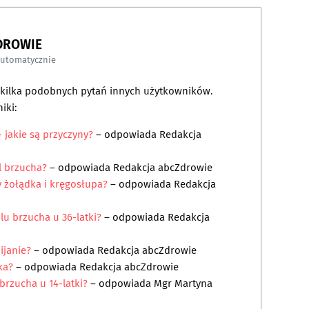
DROWIE
automatycznie
a kilka podobnych pytań innych użytkowników.
iki:
 jakie są przyczyny?
– odpowiada
Redakcja
ól brzucha?
– odpowiada
Redakcja abcZdrowie
y żołądka i kręgosłupa?
– odpowiada
Redakcja
lu brzucha u 36-latki?
– odpowiada
Redakcja
bijanie?
– odpowiada
Redakcja abcZdrowie
ka?
– odpowiada
Redakcja abcZdrowie
 brzucha u 14-latki?
– odpowiada
Mgr Martyna