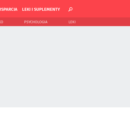
WSPARCIA
LEKI I SUPLEMENTY
KO
PSYCHOLOGIA
LEKI