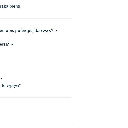
raka piersi
en opis po biopsji tarczycy?
•
ersi?
•
•
a to wpływ?