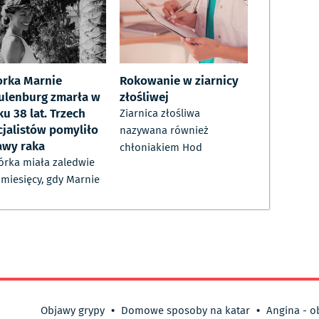
orka Marnie
Rokowanie w ziarnicy
ulenburg zmarła w
złośliwej
u 38 lat. Trzech
Ziarnica złośliwa
cjalistów pomyliło
nazywana również
awy raka
chłoniakiem Hod
córka miała zaledwie
 miesięcy, gdy Marnie
Objawy grypy
•
Domowe sposoby na katar
•
Angina - o