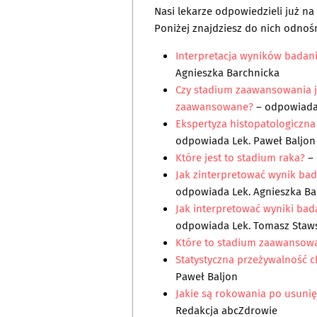
Nasi lekarze odpowiedzieli już n
Poniżej znajdziesz do nich odnośn
Interpretacja wyników badani
Agnieszka Barchnicka
Czy stadium zaawansowania j
zaawansowane?
– odpowiad
Ekspertyza histopatologiczna
odpowiada
Lek. Paweł Baljon
Które jest to stadium raka?
–
Jak zinterpretować wynik ba
odpowiada
Lek. Agnieszka B
Jak interpretować wyniki bada
odpowiada
Lek. Tomasz Staw
Które to stadium zaawansowa
Statystyczna przeżywalność c
Paweł Baljon
Jakie są rokowania po usunięc
Redakcja abcZdrowie