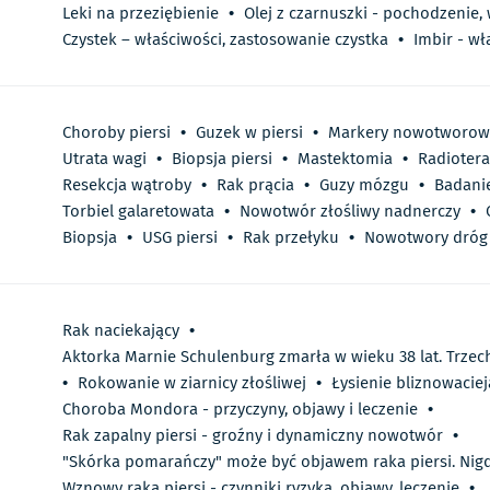
Leki na przeziębienie
•
Olej z czarnuszki - pochodzenie,
Czystek – właściwości, zastosowanie czystka
•
Imbir - wł
Choroby piersi
•
Guzek w piersi
•
Markery nowotworow
Utrata wagi
•
Biopsja piersi
•
Mastektomia
•
Radiotera
Resekcja wątroby
•
Rak prącia
•
Guzy mózgu
•
Badanie
Torbiel galaretowata
•
Nowotwór złośliwy nadnerczy
•
Biopsja
•
USG piersi
•
Rak przełyku
•
Nowotwory dróg
Rak naciekający
•
Aktorka Marnie Schulenburg zmarła w wieku 38 lat. Trzec
•
Rokowanie w ziarnicy złośliwej
•
Łysienie bliznowacie
Choroba Mondora - przyczyny, objawy i leczenie
•
Rak zapalny piersi - groźny i dynamiczny nowotwór
•
"Skórka pomarańczy" może być objawem raka piersi. Nig
Wznowy raka piersi - czynniki ryzyka, objawy, leczenie
•