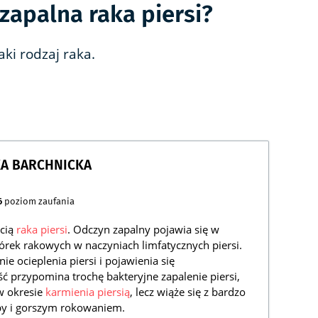
 zapalna raka piersi?
ki rodzaj raka.
KA BARCHNICKA
6
poziom zaufania
acią
raka piersi
. Odczyn zapalny pojawia się w
rek rakowych w naczyniach limfatycznych piersi.
e ocieplenia piersi i pojawienia się
ć przypomina trochę bakteryjne zapalenie piersi,
 w okresie
karmienia piersią
, lecz wiąże się z bardzo
y i gorszym rokowaniem.