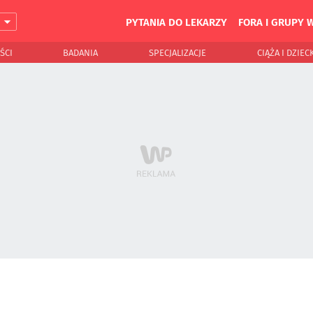
PYTANIA DO LEKARZY
FORA I GRUPY 
J
ŚCI
BADANIA
SPECJALIZACJE
CIĄŻA I DZIEC