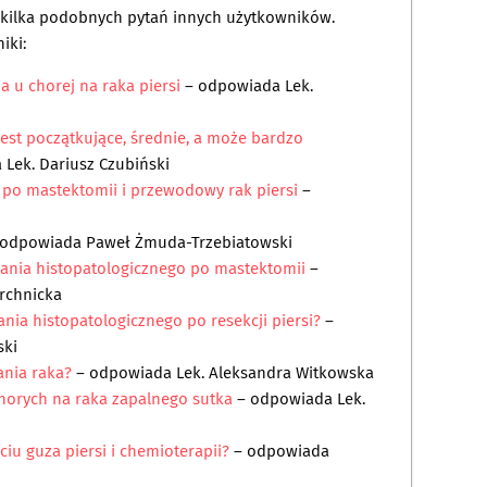
a kilka podobnych pytań innych użytkowników.
iki:
a u chorej na raka piersi
– odpowiada
Lek.
est początkujące, średnie, a może bardzo
a
Lek. Dariusz Czubiński
 po mastektomii i przewodowy rak piersi
–
 odpowiada
Paweł Żmuda-Trzebiatowski
dania histopatologicznego po mastektomii
–
archnicka
nia histopatologicznego po resekcji piersi?
–
ski
nia raka?
– odpowiada
Lek. Aleksandra Witkowska
horych na raka zapalnego sutka
– odpowiada
Lek.
iu guza piersi i chemioterapii?
– odpowiada