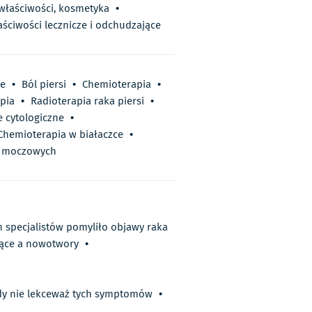
 właściwości, kosmetyka
•
aściwości lecznicze i odchudzające
e
•
Ból piersi
•
Chemioterapia
•
pia
•
Radioterapia raka piersi
•
 cytologiczne
•
Chemioterapia w białaczce
•
 moczowych
h specjalistów pomyliło objawy raka
jące a nowotwory
•
dy nie lekceważ tych symptomów
•