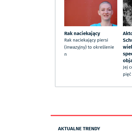
Rak naciekający
Akt
Sch
Rak naciekający piersi
wiek
(inwazyjny) to określenie
spe
n
obj
Jej 
pięć
AKTUALNE TRENDY