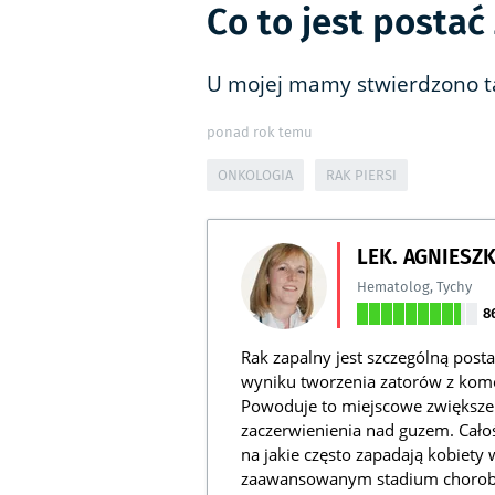
Co to jest postać
U mojej mamy stwierdzono ta
ponad rok temu
ONKOLOGIA
RAK PIERSI
LEK. AGNIESZ
Hematolog
,
Tychy
8
Rak zapalny jest szczególną post
wyniku tworzenia zatorów z komó
Powoduje to miejscowe zwiększeni
zaczerwienienia nad guzem. Całoś
na jakie często zapadają kobiety
zaawansowanym stadium chorob