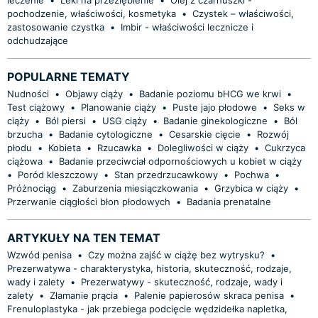
pochodzenie, właściwości, kosmetyka
•
Czystek – właściwości,
zastosowanie czystka
•
Imbir - właściwości lecznicze i
odchudzające
POPULARNE TEMATY
Nudności
•
Objawy ciąży
•
Badanie poziomu bHCG we krwi
•
Test ciążowy
•
Planowanie ciąży
•
Puste jajo płodowe
•
Seks w
ciąży
•
Ból piersi
•
USG ciąży
•
Badanie ginekologiczne
•
Ból
brzucha
•
Badanie cytologiczne
•
Cesarskie cięcie
•
Rozwój
płodu
•
Kobieta
•
Rzucawka
•
Dolegliwości w ciąży
•
Cukrzyca
ciążowa
•
Badanie przeciwciał odpornościowych u kobiet w ciąży
•
Poród kleszczowy
•
Stan przedrzucawkowy
•
Pochwa
•
Próżnociąg
•
Zaburzenia miesiączkowania
•
Grzybica w ciąży
•
Przerwanie ciągłości błon płodowych
•
Badania prenatalne
ARTYKUŁY NA TEN TEMAT
Wzwód penisa
•
Czy można zajść w ciążę bez wytrysku?
•
Prezerwatywa - charakterystyka, historia, skuteczność, rodzaje,
wady i zalety
•
Prezerwatywy - skuteczność, rodzaje, wady i
zalety
•
Złamanie prącia
•
Palenie papierosów skraca penisa
•
Frenuloplastyka - jak przebiega podcięcie wędzidełka napletka,