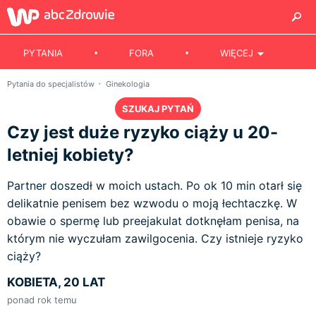
PYTANIA
FORA
WIĘCEJ
Pytania do specjalistów
Ginekologia
SZUKAJ PYTAŃ
Czy jest duże ryzyko ciąży u 20-
letniej kobiety?
Partner doszedł w moich ustach. Po ok 10 min otarł się
delikatnie penisem bez wzwodu o moją łechtaczkę. W
obawie o spermę lub preejakulat dotknęłam penisa, na
którym nie wyczułam zawilgocenia. Czy istnieje ryzyko
ciąży?
KOBIETA, 20 LAT
ponad rok temu