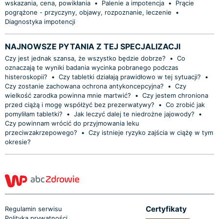
wskazania, cena, powikłania
•
Palenie a impotencja
•
Prącie
pogrążone - przyczyny, objawy, rozpoznanie, leczenie
•
Diagnostyka impotencji
NAJNOWSZE PYTANIA Z TEJ SPECJALIZACJI
Czy jest jednak szansa, że wszystko będzie dobrze?
•
Co
oznaczają te wyniki badania wycinka pobranego podczas
histeroskopii?
•
Czy tabletki działają prawidłowo w tej sytuacji?
•
Czy zostanie zachowana ochrona antykoncepcyjna?
•
Czy
wielkość zarodka powinna mnie martwić?
•
Czy jestem chroniona
przed ciążą i mogę współżyć bez prezerwatywy?
•
Co zrobić jak
pomyliłam tabletki?
•
Jak leczyć dalej te niedrożne jajowody?
•
Czy powinnam wrócić do przyjmowania leku
przeciwzakrzepowego?
•
Czy istnieje ryzyko zajścia w ciążę w tym
okresie?
Certyfikaty
Regulamin serwisu
Polityka prywatności