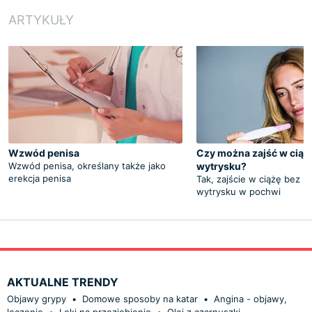
ARTYKUŁY
Wzwód penisa
Czy można zajść w ciąż
Wzwód penisa, określany także jako
wytrysku?
erekcja penisa
Tak, zajście w ciążę bez p
wytrysku w pochwi
AKTUALNE TRENDY
Objawy grypy
•
Domowe sposoby na katar
•
Angina - objawy,
leczenie
•
Leki na przeziębienie
•
Olej z czarnuszki -