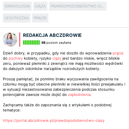
GINEKOLOGIA
CIĄŻA
PRAWDOPODOBIEŃSTWO CIĄŻY
ŁECHTACZKA
PRĄCIE
REDAKCJA ABCZDROWIE
98
poziom zaufania
Dzień dobry, w przypadku, gdy nie doszło do wprowadzenia
prącia
do
pochwy
kobiety, ryzyko
ciąży
jest bardzo niskie, wręcz bliskie
zeru, ponieważ plemniki z zewnątrz nie mają możliwości wędrówki
do dalszych odcinków narządów rozrodczych kobiety.
Proszę pamiętać, że pomimo braku wyczuwania zawilgocenia na
członku mogą być obecne plemniki w niewielkiej ilości preejakulatu i
w sytuacji niezastosowania zabezpieczenia podczas stosunku
potencjalnie zawsze może dojść do
zapłodnienia
.
Zachęcamy także do zapoznania się z artykułami o podobnej
tematyce:
https://portal.abczdrowie.pl/prawdopodobienstwo-ciazy