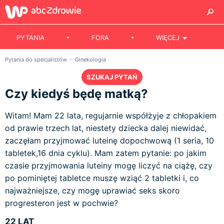
PYTANIA
FORA
WIĘCEJ
Pytania do specjalistów
Ginekologia
SZUKAJ PYTAŃ
Czy kiedyś będę matką?
Witam! Mam 22 lata, regujarnie współżyje z chłopakiem
od prawie trzech lat, niestety dziecka dalej niewidać,
zaczęłam przyjmować luteinę dopochwową (1 seria, 10
tabletek,16 dnia cyklu). Mam zatem pytanie: po jakim
czasie przyjmowania luteiny mogę liczyć na ciążę, czy
po pominiętej tabletce muszę wziąć 2 tabletki i, co
najważniejsze, czy mogę uprawiać seks skoro
progresteron jest w pochwie?
22 LAT