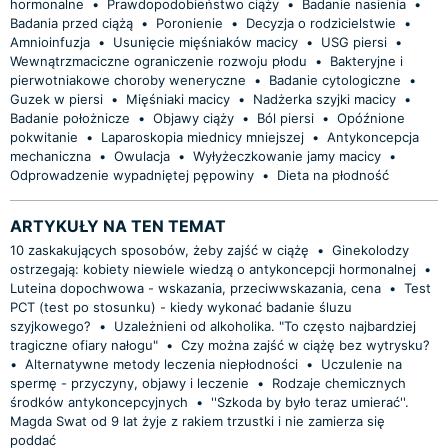
hormonalne
•
Prawdopodobieństwo ciąży
•
Badanie nasienia
•
Badania przed ciążą
•
Poronienie
•
Decyzja o rodzicielstwie
•
Amnioinfuzja
•
Usunięcie mięśniaków macicy
•
USG piersi
•
Wewnątrzmaciczne ograniczenie rozwoju płodu
•
Bakteryjne i
pierwotniakowe choroby weneryczne
•
Badanie cytologiczne
•
Guzek w piersi
•
Mięśniaki macicy
•
Nadżerka szyjki macicy
•
Badanie położnicze
•
Objawy ciąży
•
Ból piersi
•
Opóźnione
pokwitanie
•
Laparoskopia miednicy mniejszej
•
Antykoncepcja
mechaniczna
•
Owulacja
•
Wyłyżeczkowanie jamy macicy
•
Odprowadzenie wypadniętej pępowiny
•
Dieta na płodność
ARTYKUŁY NA TEN TEMAT
10 zaskakujących sposobów, żeby zajść w ciążę
•
Ginekolodzy
ostrzegają: kobiety niewiele wiedzą o antykoncepcji hormonalnej
•
Luteina dopochwowa - wskazania, przeciwwskazania, cena
•
Test
PCT (test po stosunku) - kiedy wykonać badanie śluzu
szyjkowego?
•
Uzależnieni od alkoholika. "To często najbardziej
tragiczne ofiary nałogu"
•
Czy można zajść w ciążę bez wytrysku?
•
Alternatywne metody leczenia niepłodności
•
Uczulenie na
spermę - przyczyny, objawy i leczenie
•
Rodzaje chemicznych
środków antykoncepcyjnych
•
''Szkoda by było teraz umierać''.
Magda Swat od 9 lat żyje z rakiem trzustki i nie zamierza się
poddać