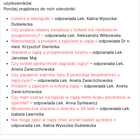
użytkowników.
Poniżej znajdziesz do nich odnośniki:
Luteina a miesiączki
– odpowiada
Lek. Kalina Wysocka-
Dubielecka
Czy podane objawy świadczą o torbieli lub niedoborze
progesteronu?
– odpowiada
Lek. Aleksandra Witkowska
Masturbacja, a problem z zajściem w ciążę
– odpowiada
Dr n.
med. Krzysztof Gierlotka
Starania o ciążę a przyjmowanie luteiny
– odpowiada
Lek.
Jarosław Maj
Czy torbiel jajnika może zagrażać ciąży?
– odpowiada
Lek.
Aneta Zwierzchowska
Czy zapalenie wątroby typu B powoduje bezpłodność u
mężczyzn?
– odpowiada
Lek. Aneta Zwierzchowska
Problem z zajściem w kolejną ciążę
– odpowiada
Lek. Aneta
Zwierzchowska
Czy mam szanse na zajście w ciążę mimo braku plemników w
spermie?
– odpowiada
Lek. Anna Syrkiewicz
Bezskuteczne starania o dziecko u 34-latki
– odpowiada
Lek.
Izabela Ławnicka
Nie mogę zajść w ciążę choć wyniki badań są dobre
–
odpowiada
Lek. Kalina Wysocka-Dubielecka