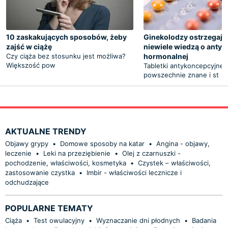
10 zaskakujących sposobów, żeby
Ginekolodzy ostrzegają:
zajść w ciążę
niewiele wiedzą o antyk
Czy ciąża bez stosunku jest możliwa?
hormonalnej
Większość pow
Tabletki antykoncepcyjne 
powszechnie znane i st
AKTUALNE TRENDY
Objawy grypy
•
Domowe sposoby na katar
•
Angina - objawy,
leczenie
•
Leki na przeziębienie
•
Olej z czarnuszki -
pochodzenie, właściwości, kosmetyka
•
Czystek – właściwości,
zastosowanie czystka
•
Imbir - właściwości lecznicze i
odchudzające
POPULARNE TEMATY
Ciąża
•
Test owulacyjny
•
Wyznaczanie dni płodnych
•
Badania