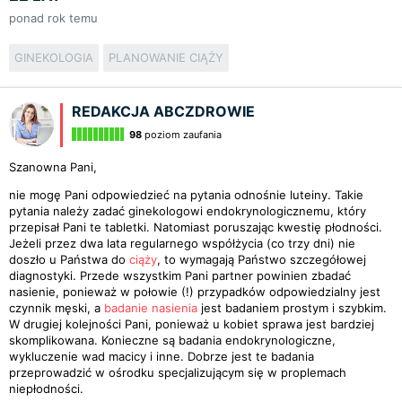
ponad rok temu
GINEKOLOGIA
PLANOWANIE CIĄŻY
REDAKCJA ABCZDROWIE
98
poziom zaufania
Szanowna Pani,
nie mogę Pani odpowiedzieć na pytania odnośnie luteiny. Takie
pytania należy zadać ginekologowi endokrynologicznemu, który
przepisał Pani te tabletki. Natomiast poruszając kwestię płodności.
Jeżeli przez dwa lata regularnego współżycia (co trzy dni) nie
doszło u Państwa do
ciąży
, to wymagają Państwo szczegółowej
diagnostyki. Przede wszystkim Pani partner powinien zbadać
nasienie, ponieważ w połowie (!) przypadków odpowiedzialny jest
czynnik męski, a
badanie nasienia
jest badaniem prostym i szybkim.
W drugiej kolejności Pani, ponieważ u kobiet sprawa jest bardziej
skomplikowana. Konieczne są badania endokrynologiczne,
wykluczenie wad macicy i inne. Dobrze jest te badania
przeprowadzić w ośrodku specjalizującym się w proplemach
niepłodności.