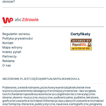
okresie?
Certyfikaty
Regulamin serwisu
Polityka prywatności
Kontakt
Mapa witryny
Indeks pytań
Partnerzy
Reklama
O nas
ABCZDROWIE.PL JEST CZĘŚCIĄ WIRTUALNA POLSKA MEDIA S.A.
Pobieranie, zwielokrotnianie, przechowywanie lub jakiekolwiek inne
wykorzystywanie treści dostępnych w niniejszym serwisie - bez względu
na ich charakter i sposób wyrażenia (w szczególności lecz nie wyłącznie:
słowne, słowno-muzyczne, muzyczne, audiowizualne, audialne, tekstowe,
graficzne i zawarte w nich dane i informacje, bazy danych i zawarte w nich dane)
oraz formę (np. literackie, publicystyczne, naukowe, kartograficzne, programy