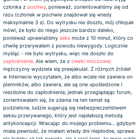
członka z
pochwy
, ponieważ, zorientowaliśmy się od
razu (członek w pochwie znajdował się wtedy
maksymalnie 3 s). Do wytrysku nie doszło, mój chłopak
mówi, że było do niego jeszcze bardzo daleko,
ponieważ uprawialiśmy
seks
może z 10 minut, który co
chwilę przerywałam z powodu niewygody. Logicznie
myśląc - nie było wytrysku, więc nie doszło do
zapłodnienia
. Ale wiem, że z
cewki moczowej
mężczyzny wydziela się preejakulat. Z różnych źródeł
w Internecie wyczytałam, że albo wcale nie zawiera on
plemników, albo zawiera, ale są one upośledzone i
niezdolne do zapłodnienia, jednak przeglądając forum,
zorientowałam się, że zdania na ten temat są
podzielone, ludzie sugerują się niebezpieczeństwem
seksu przerywanego, który jest najsłabszą metodą
antykoncepcji. Wracając do mojego problemu... gdybym
miała pewność, że miałam wtedy dni niepłodne, sprawa
nie byłaby aż tak napięta, ale z racji tego, że moje cykle