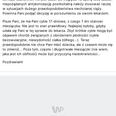
niepożądanych antykoncepcję postkoitalną należy stosować raczej
w sytuacjach dużego prawdopodobieństwa niechcianej ciąży.
Powinna Pani podjąć decyzję w porozumieniu ze swoim lekarzem.
Pisze Pani, że ma Pani cykle 17-dniowe, z czego 7 dni stanowi
miesiączka. Nie jest to stan prawidłowy. Najlepiej byłoby, gdyby
udała się Pani w tej sprawie do lekarza. Zbyt krótkie cykle mogą być
objawem chorób związanych z obniżeniem płodności (cykle
bezowulacyjne, niewydolność ciałka żółtego...). Teraz
prawdopodobnie nie chce Pani mieć dziecka, ale z czasem może się
to zmienić... Poza tym, częste i długotrwałe miesiączki (nie wiem,
jaka jest ich obfitość) może być przyczyną niedokrwistości...
Pozdrawiam!