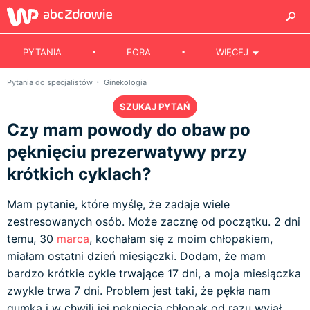
PYTANIA
FORA
WIĘCEJ
Pytania do specjalistów
Ginekologia
SZUKAJ PYTAŃ
Czy mam powody do obaw po
pęknięciu prezerwatywy przy
krótkich cyklach?
Mam pytanie, które myślę, że zadaje wiele
zestresowanych osób. Może zacznę od początku. 2 dni
temu, 30
marca
, kochałam się z moim chłopakiem,
miałam ostatni dzień miesiączki. Dodam, że mam
bardzo krótkie cykle trwające 17 dni, a moja miesiączka
zwykle trwa 7 dni. Problem jest taki, że pękła nam
gumka i w chwili jej pęknięcia chłopak od razu wyjął