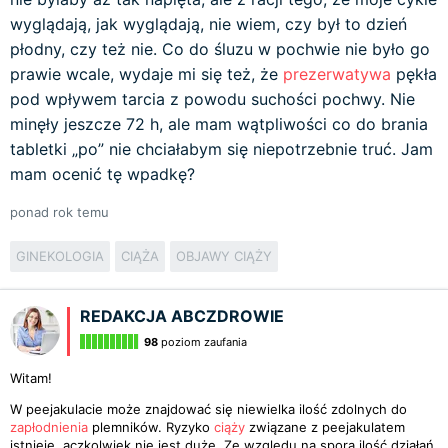
wyglądają, jak wyglądają, nie wiem, czy był to dzień
płodny, czy też nie. Co do śluzu w pochwie nie było go
prawie wcale, wydaje mi się też, że
prezerwatywa
pękła
pod wpływem tarcia z powodu suchości pochwy. Nie
minęły jeszcze 72 h, ale mam wątpliwości co do brania
tabletki „po” nie chciałabym się niepotrzebnie truć. Jam
mam ocenić tę wpadkę?
ponad rok temu
GINEKOLOGIA
CIĄŻA
OBJAWY CIĄŻY
REDAKCJA ABCZDROWIE
98
poziom zaufania
Witam!
W peejakulacie może znajdować się niewielka ilość zdolnych do
zapłodnienia
plemników. Ryzyko
ciąży
związane z peejakulatem
istnieje, aczkolwiek nie jest duże. Ze względu na sporą ilość działań