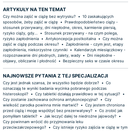
ARTYKUŁY NA TEN TEMAT
Czy można zajść w ciążę bez wytrysku?
•
10 zaskakujących
sposobów, żeby zajść w ciążę
•
Prawdopodobieństwo ciąży -
stosunek przerywany, dni niepłodne, okres, karmienie piersią,
ryzyko ciąży, gdy...
•
Stosunek przerywany - na czym polega,
ryzyko zapłodnienia
•
Antykoncepcja postkoitalna
•
Czy można
zajść w ciążę podczas okresu?
•
Zapłodnienie - czym jest, etapy
zapłodnienia, niekorzystne czynniki
•
Kalendarzyk miesiączkowy -
rozpoznawanie dni płodnych, zalety, wady
•
Dni niepłodne -
objawy, obliczanie i płodność
•
Bezpieczny seks w czasie okresu
NAJNOWSZE PYTANIA Z TEJ SPECJALIZACJI
Czy jest jednak szansa, że wszystko będzie dobrze?
•
Co
oznaczają te wyniki badania wycinka pobranego podczas
histeroskopii?
•
Czy tabletki działają prawidłowo w tej sytuacji?
•
Czy zostanie zachowana ochrona antykoncepcyjna?
•
Czy
wielkość zarodka powinna mnie martwić?
•
Czy jestem chroniona
przed ciążą i mogę współżyć bez prezerwatywy?
•
Co zrobić jak
pomyliłam tabletki?
•
Jak leczyć dalej te niedrożne jajowody?
•
Czy powinnam wrócić do przyjmowania leku
przeciwzakrzepowego?
•
Czy istnieje ryzyko zajścia w ciążę w tym