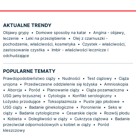
AKTUALNE TRENDY
Objawy grypy
•
Domowe sposoby na katar
•
Angina - objawy,
leczenie
•
Leki na przeziębienie
•
Olej z czarnuszki -
pochodzenie, właściwości, kosmetyka
•
Czystek – właściwości,
zastosowanie czystka
•
Imbir - właściwości lecznicze i
odchudzające
POPULARNE TEMATY
Prawdopodobieństwo ciąży
•
Nudności
•
Test ciążowy
•
Ciąża
urojona
•
Przedwczesne oddzielenie się łożyska
•
Amnioskopia
•
Aborcja
•
Poród
•
Planowanie ciąży
•
Ciąża pozamaciczna
•
USG jamy brzusznej
•
Cytologia
•
Konflikt serologiczny
•
Łożysko przodujące
•
Toksoplazmoza
•
Puste jajo płodowe
•
USG ciąży
•
Badanie ginekologiczne
•
Poronienie
•
Seks w
ciąży
•
Badanie cytologiczne
•
Cesarskie cięcie
•
Rozwój płodu
•
Kobieta
•
Dolegliwości w ciąży
•
Cukrzyca ciążowa
•
Badanie
przeciwciał odpornościowych u kobiet w ciąży
•
Poród
kleszczowy