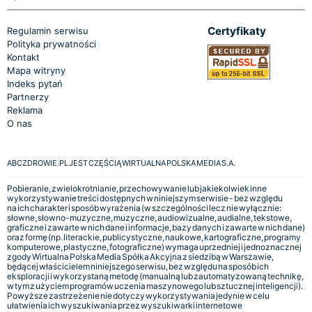
Certyfikaty
Regulamin serwisu
Polityka prywatności
Kontakt
Mapa witryny
Indeks pytań
Partnerzy
Reklama
O nas
ABCZDROWIE.PL JEST CZĘŚCIĄ WIRTUALNA POLSKA MEDIA S.A.
Pobieranie, zwielokrotnianie, przechowywanie lub jakiekolwiek inne
wykorzystywanie treści dostępnych w niniejszym serwisie - bez względu
na ich charakter i sposób wyrażenia (w szczególności lecz nie wyłącznie:
słowne, słowno-muzyczne, muzyczne, audiowizualne, audialne, tekstowe,
graficzne i zawarte w nich dane i informacje, bazy danych i zawarte w nich dane)
oraz formę (np. literackie, publicystyczne, naukowe, kartograficzne, programy
komputerowe, plastyczne, fotograficzne) wymaga uprzedniej i jednoznacznej
zgody Wirtualna Polska Media Spółka Akcyjna z siedzibą w Warszawie,
będącej właścicielem niniejszego serwisu, bez względu na sposób ich
eksploracji i wykorzystaną metodę (manualną lub zautomatyzowaną technikę,
w tym z użyciem programów uczenia maszynowego lub sztucznej inteligencji).
Powyższe zastrzeżenie nie dotyczy wykorzystywania jedynie w celu
ułatwienia ich wyszukiwania przez wyszukiwarki internetowe