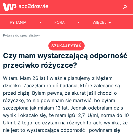
PYTANIA
FORA
WIĘCEJ
Pytania do specjalistów
SZUKAJ PYTAŃ
Czy mam wystarczającą odporność
przeciwko różyczce?
Witam. Mam 26 lat i właśnie planujemy z Mężem
dziecko. Zaczęłam robić badania, które zalecane są
przed ciążą. Byłam pewna, że akurat jeśli chodzi o
różyczkę, to nie powinnam się martwić, bo byłam
szczepiona jak miałam 13 lat. Jednak odebrałam dziś
wynik i okazało się, że mam IgG: 2,7 IU/ml, norma do 10
UI/ml. Z tego, co czytam na różnych forach, wynika, że
nie jest to wystarczająca odporność i powinnam się