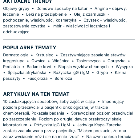
AKTUALNE TRENDY
Objawy grypy
•
Domowe sposoby na katar
•
Angina - objawy,
leczenie
•
Leki na przeziębienie
•
Olej z czarnuszki -
pochodzenie, właściwości, kosmetyka
•
Czystek – właściwości,
zastosowanie czystka
•
Imbir - właściwości lecznicze i
odchudzające
POPULARNE TEMATY
Dermatologia
•
Krztusiec
•
Zesztywniające zapalenie stawów
kręgosłupa
•
Owsica
•
Włośnica
•
Tasiemczyca
•
Gorączka
•
Pediatria
•
Badanie krwi
•
Biopsja węzłów chłonnych
•
Wysypka
•
Śpiączka afrykańska
•
Różyczka IgG i IgM
•
Grypa
•
Kał na
pasożyty
•
Fascjoloza
•
Borelioza
ARTYKUŁY NA TEN TEMAT
10 zaskakujących sposobów, żeby zajść w ciążę
•
Imponujący
poziom przeciwciał u pacjentki onkologicznej w trakcie
chemioterapii. Pokazała badania
•
Sprawdziłam poziom przeciwciał
po zaszczepieniu. Poziom po drugiej dawce przekroczył skalę
laboratorium
•
Różyczka IgG i IgM
•
Jadwiga Kłapa-Zarecka
została zaatakowana przez pacjentkę. "Miałam poczucie, że ona
zaraz wyciągnie nóż i się na mnie rzuci"
•
Na czym polega terapia