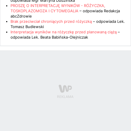
odpowiada
Mgr Martyna Dudzińska
PROSZĘ O INTERPRETACJĘ WYNIKÓW - RÓŻYCZKA,
TOSKOPLAZOMOZA I CYTOMEGALIA
– odpowiada
Redakcja
abcZdrowie
Brak przeciwciał chroniących przed różyczką
– odpowiada
Lek.
Tomasz Budlewski
Interpretacja wyników na różyczkę przed planowaną ciążą
–
odpowiada
Lek. Beata Babińska-Olejniczak