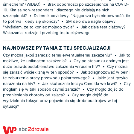
śmiechem? (WIDEO)
•
Brak odporności po szczepionce na COVID-
19. Kim są non-responders i dlaczego nie działają na nich
szczepionki?
•
Dziennik covidowy. "Najgorsza była niepewność, ile
to potrwa i kiedy się skończy"
•
SM dało dwa nagłe objawy.
"Myślałam, że to koniec mojego życia"
•
Jak działa test ciążowy?
Wskazania, rodzaje i przebieg testu ciążowego
NAJNOWSZE PYTANIA Z TEJ SPECJALIZACJI
Czy można jakoś zaradzić temu ewentualnemu zakażeniu?
•
Jak to
możliwe, że uniknąłem zakażenia?
•
Czy po stosunku oralnym jest
duże prawdopodobieństwo zakażenia wirusem hiV?
•
Czy można
się zarazić wścieklizną w ten sposób?
•
Jak zdiagnozować w pełni
te zaburzenia pracy przewodu pokarmowego?
•
Jakie jest ryzyko
narażenia na hiv?
•
Jak skutecznie leczyć Candida we krwi?
•
Czy
mogłam się w taki sposób czymś zarazić?
•
Czy mogło dojść do
przeniesienia choroby od zająca?
•
Czy mogło dojść do
wydzielenia toksyn oraz pojawienia się drobnoustrojów w tej
sytuacji?