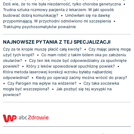
Dziś wie, że to nie była niezdarność, tylko choroba genetyczna
•
Trudna sztuka rozmowy pacjenta z lekarzem. W jaki sposób
budować dobrą komunikację?
•
Umówiłam się na dawkę
przypominającą. W przychodni odmówiono mi szczepienia
•
Traktujmy psychosomatyków poważnie
NAJNOWSZE PYTANIA Z TEJ SPECJALIZACJI
Czy za te krople muszę płacić całą kwotę?
•
Czy mając jaskrę mogę
użyć tych kropli?
•
Co mam robić z takim bólem oka po założeniu
okularów?
•
Czy ten lek może być odpowiedzialny za spuchnięte
powieki?
•
Który z leków spowodował opuchliznę powiek?
•
Która metoda laserowej korekcji wzroku byłaby najbardziej
odpowiednia?
•
Kiedy po operacji zaćmy można wrócić do pracy?
•
Czy Parogen ma wpływ na widzenie?
•
Czy taka soczewka
mogła być wszczepiona?
•
Jak pozbyć się tej wysypki na
powiece?