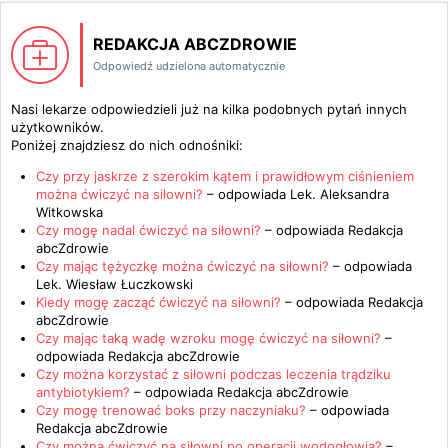
REDAKCJA ABCZDROWIE
Odpowiedź udzielona automatycznie
Nasi lekarze odpowiedzieli już na kilka podobnych pytań innych
użytkowników.
Poniżej znajdziesz do nich odnośniki:
Czy przy jaskrze z szerokim kątem i prawidłowym ciśnieniem
można ćwiczyć na siłowni?
– odpowiada
Lek. Aleksandra
Witkowska
Czy mogę nadal ćwiczyć na siłowni?
– odpowiada
Redakcja
abcZdrowie
Czy mając tężyczkę można ćwiczyć na siłowni?
– odpowiada
Lek. Wiesław Łuczkowski
Kiedy mogę zacząć ćwiczyć na siłowni?
– odpowiada
Redakcja
abcZdrowie
Czy mając taką wadę wzroku mogę ćwiczyć na siłowni?
–
odpowiada
Redakcja abcZdrowie
Czy można korzystać z siłowni podczas leczenia trądziku
antybiotykiem?
– odpowiada
Redakcja abcZdrowie
Czy mogę trenować boks przy naczyniaku?
– odpowiada
Redakcja abcZdrowie
Czy można ćwiczyć na siłowni po operacji wodogłowia?
–