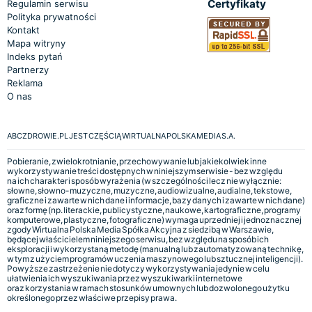
Certyfikaty
Regulamin serwisu
Polityka prywatności
Kontakt
Mapa witryny
Indeks pytań
Partnerzy
Reklama
O nas
ABCZDROWIE.PL JEST CZĘŚCIĄ WIRTUALNA POLSKA MEDIA S.A.
Pobieranie, zwielokrotnianie, przechowywanie lub jakiekolwiek inne
wykorzystywanie treści dostępnych w niniejszym serwisie - bez względu
na ich charakter i sposób wyrażenia (w szczególności lecz nie wyłącznie:
słowne, słowno-muzyczne, muzyczne, audiowizualne, audialne, tekstowe,
graficzne i zawarte w nich dane i informacje, bazy danych i zawarte w nich dane)
oraz formę (np. literackie, publicystyczne, naukowe, kartograficzne, programy
komputerowe, plastyczne, fotograficzne) wymaga uprzedniej i jednoznacznej
zgody Wirtualna Polska Media Spółka Akcyjna z siedzibą w Warszawie,
będącej właścicielem niniejszego serwisu, bez względu na sposób ich
eksploracji i wykorzystaną metodę (manualną lub zautomatyzowaną technikę,
w tym z użyciem programów uczenia maszynowego lub sztucznej inteligencji).
Powyższe zastrzeżenie nie dotyczy wykorzystywania jedynie w celu
ułatwienia ich wyszukiwania przez wyszukiwarki internetowe
oraz korzystania w ramach stosunków umownych lub dozwolonego użytku
określonego przez właściwe przepisy prawa.