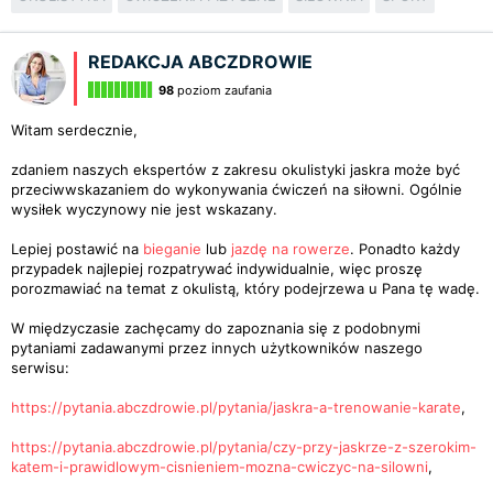
REDAKCJA ABCZDROWIE
98
poziom zaufania
Witam serdecznie,
zdaniem naszych ekspertów z zakresu okulistyki jaskra może być
przeciwwskazaniem do wykonywania ćwiczeń na siłowni. Ogólnie
wysiłek wyczynowy nie jest wskazany.
Lepiej postawić na
bieganie
lub
jazdę na rowerze
. Ponadto każdy
przypadek najlepiej rozpatrywać indywidualnie, więc proszę
porozmawiać na temat z okulistą, który podejrzewa u Pana tę wadę.
W międzyczasie zachęcamy do zapoznania się z podobnymi
pytaniami zadawanymi przez innych użytkowników naszego
serwisu:
https://pytania.abczdrowie.pl/pytania/jaskra-a-trenowanie-karate
,
https://pytania.abczdrowie.pl/pytania/czy-przy-jaskrze-z-szerokim-
katem-i-prawidlowym-cisnieniem-mozna-cwiczyc-na-silowni
,