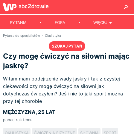
PYTANIA
FORA
WIĘCEJ
Pytania do specjalistów
Okulistyka
SZUKAJ PYTAŃ
Czy mogę ćwiczyć na siłowni mając
jaskrę?
Witam mam podejrzenie wady jaskry i tak z czystej
ciekawości czy mogę ćwiczyć na siłowni jak
dotychczas ćwiczyłem? Jeśli nie to jaki sport można
przy tej chorobie
MĘŻCZYZNA, 25 LAT
ponad rok temu
OKULISTYKA
ĆWICZENIA FIZYCZNE
SIŁOWNIA
SPORT