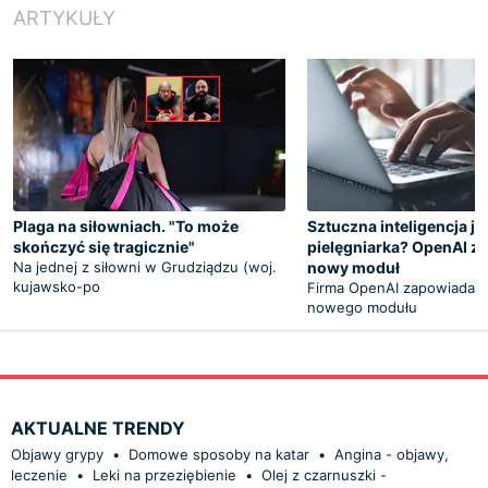
ARTYKUŁY
Plaga na siłowniach. "To może
Sztuczna inteligencja ja
skończyć się tragicznie"
pielęgniarka? OpenAI z
Na jednej z siłowni w Grudziądzu (woj.
nowy moduł
kujawsko-po
Firma OpenAI zapowiada 
nowego modułu
AKTUALNE TRENDY
Objawy grypy
•
Domowe sposoby na katar
•
Angina - objawy,
leczenie
•
Leki na przeziębienie
•
Olej z czarnuszki -