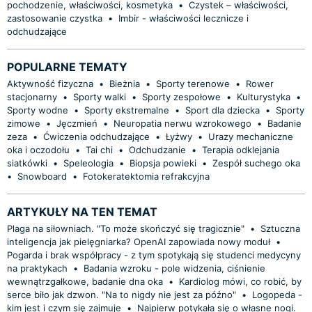
pochodzenie, właściwości, kosmetyka
•
Czystek – właściwości,
zastosowanie czystka
•
Imbir - właściwości lecznicze i
odchudzające
POPULARNE TEMATY
Aktywność fizyczna
•
Bieżnia
•
Sporty terenowe
•
Rower
stacjonarny
•
Sporty walki
•
Sporty zespołowe
•
Kulturystyka
•
Sporty wodne
•
Sporty ekstremalne
•
Sport dla dziecka
•
Sporty
zimowe
•
Jęczmień
•
Neuropatia nerwu wzrokowego
•
Badanie
zeza
•
Ćwiczenia odchudzające
•
Łyżwy
•
Urazy mechaniczne
oka i oczodołu
•
Tai chi
•
Odchudzanie
•
Terapia odklejania
siatkówki
•
Speleologia
•
Biopsja powieki
•
Zespół suchego oka
•
Snowboard
•
Fotokeratektomia refrakcyjna
ARTYKUŁY NA TEN TEMAT
Plaga na siłowniach. "To może skończyć się tragicznie"
•
Sztuczna
inteligencja jak pielęgniarka? OpenAI zapowiada nowy moduł
•
Pogarda i brak współpracy - z tym spotykają się studenci medycyny
na praktykach
•
Badania wzroku - pole widzenia, ciśnienie
wewnątrzgałkowe, badanie dna oka
•
Kardiolog mówi, co robić, by
serce biło jak dzwon. "Na to nigdy nie jest za późno"
•
Logopeda -
kim jest i czym się zajmuje
•
Najpierw potykała się o własne nogi.