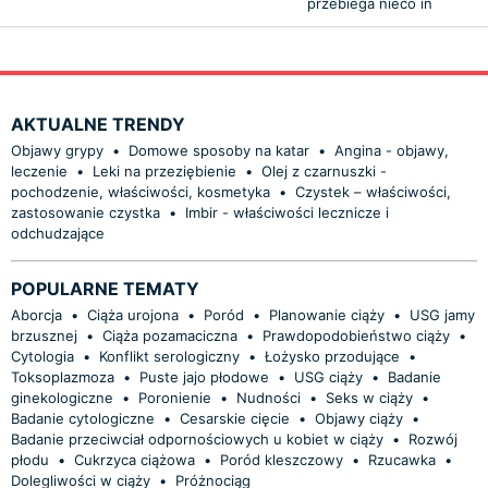
przebiega nieco in
AKTUALNE TRENDY
Objawy grypy
•
Domowe sposoby na katar
•
Angina - objawy,
leczenie
•
Leki na przeziębienie
•
Olej z czarnuszki -
pochodzenie, właściwości, kosmetyka
•
Czystek – właściwości,
zastosowanie czystka
•
Imbir - właściwości lecznicze i
odchudzające
POPULARNE TEMATY
Aborcja
•
Ciąża urojona
•
Poród
•
Planowanie ciąży
•
USG jamy
brzusznej
•
Ciąża pozamaciczna
•
Prawdopodobieństwo ciąży
•
Cytologia
•
Konflikt serologiczny
•
Łożysko przodujące
•
Toksoplazmoza
•
Puste jajo płodowe
•
USG ciąży
•
Badanie
ginekologiczne
•
Poronienie
•
Nudności
•
Seks w ciąży
•
Badanie cytologiczne
•
Cesarskie cięcie
•
Objawy ciąży
•
Badanie przeciwciał odpornościowych u kobiet w ciąży
•
Rozwój
płodu
•
Cukrzyca ciążowa
•
Poród kleszczowy
•
Rzucawka
•
Dolegliwości w ciąży
•
Próżnociąg