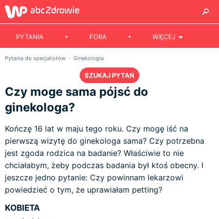
PYTANIA
FORA
WIĘCEJ
Pytania do specjalistów
Ginekologia
SZUKAJ PYTAŃ
Czy moge sama pójsć do
ginekologa?
Kończę 16 lat w maju tego roku. Czy mogę iść na
pierwszą wizytę do ginekologa sama? Czy potrzebna
jest zgoda rodzica na badanie? Właściwie to nie
chciałabym, żeby podczas badania był ktoś obecny. I
jeszcze jedno pytanie: Czy powinnam lekarzowi
powiedzieć o tym, że uprawiałam petting?
KOBIETA