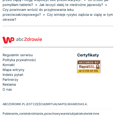
pomyliłam tabletki?
•
Jak leczyć dalej te niedrożne jajowody?
•
Czy powinnam wrócić do przyjmowania leku
przeciwzakrzepowego?
•
Czy istnieje ryzyko zajścia w ciążę w tym
okresie?
Certyfikaty
Regulamin serwisu
Polityka prywatności
Kontakt
Mapa witryny
Indeks pytań
Partnerzy
Reklama
O nas
ABCZDROWIE.PL JEST CZĘŚCIĄ WIRTUALNA POLSKA MEDIA S.A.
Pobieranie, zwielokrotnianie, przechowywanie lub jakiekolwiek inne