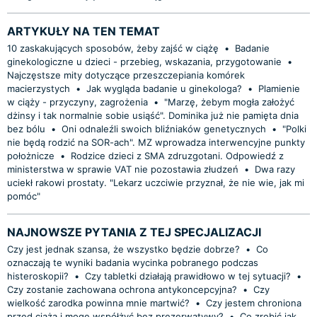
ARTYKUŁY NA TEN TEMAT
10 zaskakujących sposobów, żeby zajść w ciążę
•
Badanie
ginekologiczne u dzieci - przebieg, wskazania, przygotowanie
•
Najczęstsze mity dotyczące przeszczepiania komórek
macierzystych
•
Jak wygląda badanie u ginekologa?
•
Plamienie
w ciąży - przyczyny, zagrożenia
•
"Marzę, żebym mogła założyć
dżinsy i tak normalnie sobie usiąść". Dominika już nie pamięta dnia
bez bólu
•
Oni odnaleźli swoich bliźniaków genetycznych
•
"Polki
nie będą rodzić na SOR-ach". MZ wprowadza interwencyjne punkty
położnicze
•
Rodzice dzieci z SMA zdruzgotani. Odpowiedź z
ministerstwa w sprawie VAT nie pozostawia złudzeń
•
Dwa razy
uciekł rakowi prostaty. "Lekarz uczciwie przyznał, że nie wie, jak mi
pomóc"
NAJNOWSZE PYTANIA Z TEJ SPECJALIZACJI
Czy jest jednak szansa, że wszystko będzie dobrze?
•
Co
oznaczają te wyniki badania wycinka pobranego podczas
histeroskopii?
•
Czy tabletki działają prawidłowo w tej sytuacji?
•
Czy zostanie zachowana ochrona antykoncepcyjna?
•
Czy
wielkość zarodka powinna mnie martwić?
•
Czy jestem chroniona
przed ciążą i mogę współżyć bez prezerwatywy?
•
Co zrobić jak