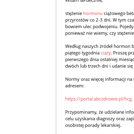
Witam serdecznie,
stężenie
hormonu
ciążowego beta
przyrostów co 2-3 dni. W tym c
bowiem ulec podwojeniu. Pojedyn
ponieważ nie wiemy, czy stężeni
Według naszych źródeł hormon b
piątego tygodnia
ciąży
. Proszę pr
pierwszego dnia ostatniej miesi
dwóch lub trzech dni i udanie si
Normy oraz więcej informacji na
adresem:
https://portal.abczdrowie.pl/hcg
.
Przypominamy, że udzielane info
celu uzyskania diagnozy oraz zap
osobistej porady lekarskiej.