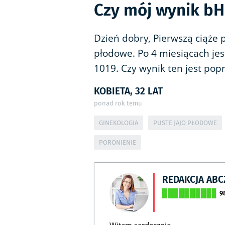
Czy mój wynik bH
Dzień dobry, Pierwszą ciąże 
płodowe. Po 4 miesiącach jes
1019. Czy wynik ten jest pop
KOBIETA, 32 LAT
ponad rok temu
GINEKOLOGIA
PUSTE JAJO PŁODOWE
PORONIENIE
REDAKCJA AB
9