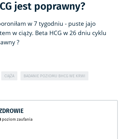
CG jest poprawny?
poroniłam w 7 tygodniu - puste jajo
tem w ciąży. Beta HCG w 26 dniu cyklu
rawny ?
CIĄŻA
BADANIE POZIOMU BHCG WE KRWI
CZDROWIE
8
poziom zaufania