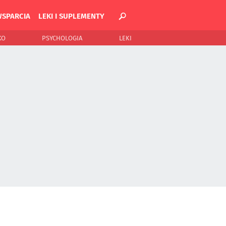
WSPARCIA
LEKI I SUPLEMENTY
KO
PSYCHOLOGIA
LEKI