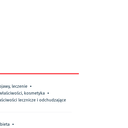
bjawy, leczenie
•
 właściwości, kosmetyka
•
aściwości lecznicze i odchudzające
bieta
•