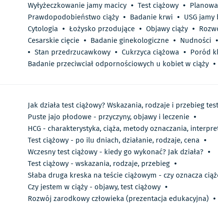
Wyłyżeczkowanie jamy macicy
•
Test ciążowy
•
Planowan
Prawdopodobieństwo ciąży
•
Badanie krwi
•
USG jamy 
Cytologia
•
Łożysko przodujące
•
Objawy ciąży
•
Rozw
Cesarskie cięcie
•
Badanie ginekologiczne
•
Nudności
•
•
Stan przedrzucawkowy
•
Cukrzyca ciążowa
•
Poród k
Badanie przeciwciał odpornościowych u kobiet w ciąży
•
Jak działa test ciążowy? Wskazania, rodzaje i przebieg te
Puste jajo płodowe - przyczyny, objawy i leczenie
•
HCG - charakterystyka, ciąża, metody oznaczania, interpr
Test ciążowy - po ilu dniach, działanie, rodzaje, cena
•
Wczesny test ciążowy - kiedy go wykonać? Jak działa?
•
Test ciążowy - wskazania, rodzaje, przebieg
•
Słaba druga kreska na teście ciążowym - czy oznacza ciąż
Czy jestem w ciąży - objawy, test ciążowy
•
Rozwój zarodkowy człowieka (prezentacja edukacyjna)
•