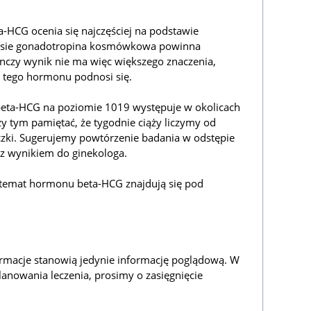
-HCG ocenia się najczęściej na podstawie
zasie gonadotropina kosmówkowa powinna
czy wynik nie ma więc większego znaczenia,
e tego hormonu podnosi się.
eta-HCG na poziomie 1019 występuje w okolicach
zy tym pamiętać, że tygodnie ciąży liczymy od
ączki. Sugerujemy powtórzenie badania w odstępie
ę z wynikiem do ginekologa.
 temat hormonu beta-HCG znajdują się pod
rmacje stanowią jedynie informację poglądową. W
lanowania leczenia, prosimy o zasięgnięcie