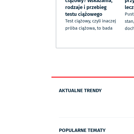
ciążowy? Wskazania,
prz
rodzaje i przebieg
lec
testu ciążowego
Pust
Test ciążowy, czyli inaczej
stan
próba ciążowa, to bada
doch
AKTUALNE TRENDY
POPULARNE TEMATY