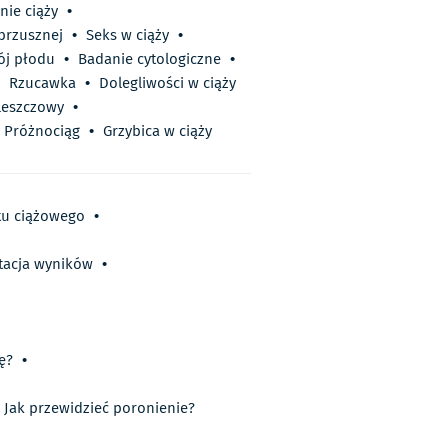
ie ciąży
•
brzusznej
•
Seks w ciąży
•
ój płodu
•
Badanie cytologiczne
•
Rzucawka
•
Dolegliwości w ciąży
leszczowy
•
Próżnociąg
•
Grzybica w ciąży
stu ciążowego
•
etacja wyników
•
ę?
•
Jak przewidzieć poronienie?