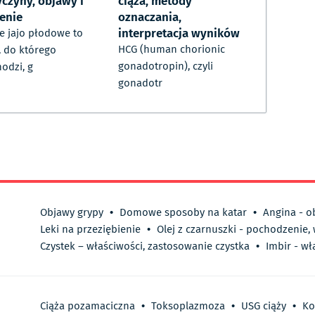
yczyny, objawy i
ciąża, metody
zenie
oznaczania,
interpretacja wyników
e jajo płodowe to
HCG (human chorionic
, do którego
gonadotropin), czyli
odzi, g
gonadotr
Objawy grypy
•
Domowe sposoby na katar
•
Angina - o
Leki na przeziębienie
•
Olej z czarnuszki - pochodzenie,
Czystek – właściwości, zastosowanie czystka
•
Imbir - wł
Ciąża pozamaciczna
•
Toksoplazmoza
•
USG ciąży
•
Ko