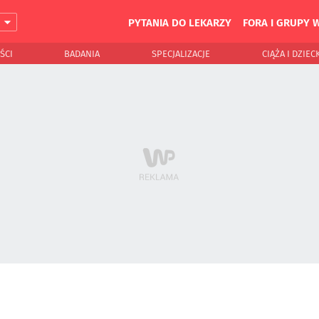
PYTANIA DO LEKARZY
FORA I GRUPY 
J
ŚCI
BADANIA
SPECJALIZACJE
CIĄŻA I DZIEC