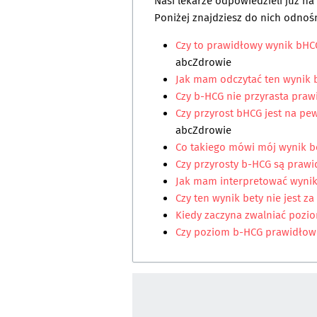
Nasi lekarze odpowiedzieli już n
Poniżej znajdziesz do nich odnośn
Czy to prawidłowy wynik bHC
abcZdrowie
Jak mam odczytać ten wynik
Czy b-HCG nie przyrasta pra
Czy przyrost bHCG jest na p
abcZdrowie
Co takiego mówi mój wynik b
Czy przyrosty b-HCG są praw
Jak mam interpretować wyni
Czy ten wynik bety nie jest z
Kiedy zaczyna zwalniać pozi
Czy poziom b-HCG prawidłow