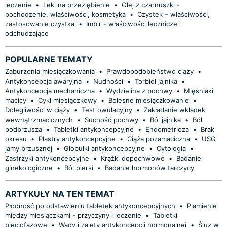
leczenie
•
Leki na przeziębienie
•
Olej z czarnuszki -
pochodzenie, właściwości, kosmetyka
•
Czystek – właściwości,
zastosowanie czystka
•
Imbir - właściwości lecznicze i
odchudzające
POPULARNE TEMATY
Zaburzenia miesiączkowania
•
Prawdopodobieństwo ciąży
•
Antykoncepcja awaryjna
•
Nudności
•
Torbiel jajnika
•
Antykoncepcja mechaniczna
•
Wydzielina z pochwy
•
Mięśniaki
macicy
•
Cykl miesiączkowy
•
Bolesne miesiączkowanie
•
Dolegliwości w ciąży
•
Test owulacyjny
•
Zakładanie wkładek
wewnątrzmacicznych
•
Suchość pochwy
•
Ból jajnika
•
Ból
podbrzusza
•
Tabletki antykoncepcyjne
•
Endometrioza
•
Brak
okresu
•
Plastry antykoncepcyjne
•
Ciąża pozamaciczna
•
USG
jamy brzusznej
•
Globulki antykoncepcyjne
•
Cytologia
•
Zastrzyki antykoncepcyjne
•
Krążki dopochwowe
•
Badanie
ginekologiczne
•
Ból piersi
•
Badanie hormonów tarczycy
ARTYKUŁY NA TEN TEMAT
Płodność po odstawieniu tabletek antykoncepcyjnych
•
Plamienie
między miesiączkami - przyczyny i leczenie
•
Tabletki
pięciofazowe
•
Wady i zalety antykoncepcji hormonalnej
•
Śluz w