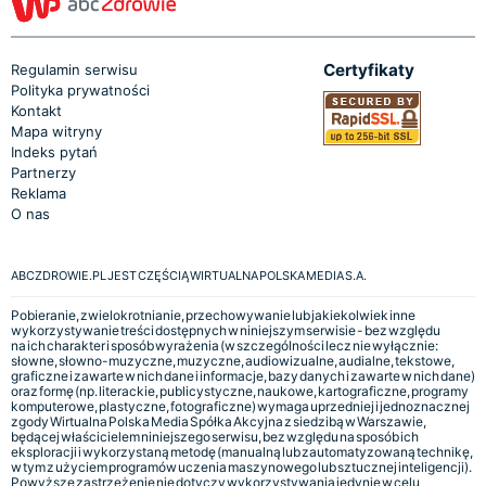
Certyfikaty
Regulamin serwisu
Polityka prywatności
Kontakt
Mapa witryny
Indeks pytań
Partnerzy
Reklama
O nas
ABCZDROWIE.PL JEST CZĘŚCIĄ WIRTUALNA POLSKA MEDIA S.A.
Pobieranie, zwielokrotnianie, przechowywanie lub jakiekolwiek inne
wykorzystywanie treści dostępnych w niniejszym serwisie - bez względu
na ich charakter i sposób wyrażenia (w szczególności lecz nie wyłącznie:
słowne, słowno-muzyczne, muzyczne, audiowizualne, audialne, tekstowe,
graficzne i zawarte w nich dane i informacje, bazy danych i zawarte w nich dane)
oraz formę (np. literackie, publicystyczne, naukowe, kartograficzne, programy
komputerowe, plastyczne, fotograficzne) wymaga uprzedniej i jednoznacznej
zgody Wirtualna Polska Media Spółka Akcyjna z siedzibą w Warszawie,
będącej właścicielem niniejszego serwisu, bez względu na sposób ich
eksploracji i wykorzystaną metodę (manualną lub zautomatyzowaną technikę,
w tym z użyciem programów uczenia maszynowego lub sztucznej inteligencji).
Powyższe zastrzeżenie nie dotyczy wykorzystywania jedynie w celu