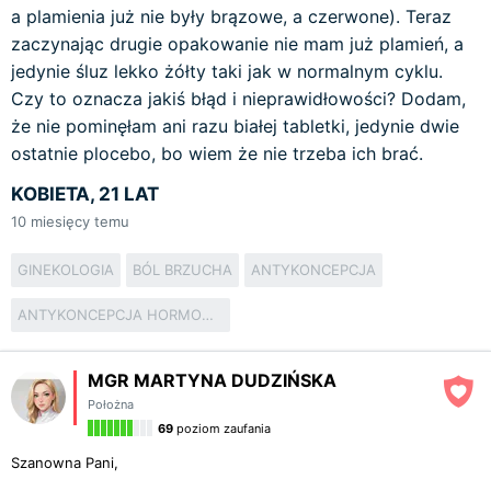
a plamienia już nie były brązowe, a czerwone). Teraz
zaczynając drugie opakowanie nie mam już plamień, a
jedynie śluz lekko żółty taki jak w normalnym cyklu.
Czy to oznacza jakiś błąd i nieprawidłowości? Dodam,
że nie pominęłam ani razu białej tabletki, jedynie dwie
ostatnie plocebo, bo wiem że nie trzeba ich brać.
KOBIETA, 21 LAT
10
miesięcy temu
GINEKOLOGIA
BÓL BRZUCHA
ANTYKONCEPCJA
ANTYKONCEPCJA HORMONALNA
MGR MARTYNA DUDZIŃSKA
Położna
69
poziom zaufania
Szanowna Pani,