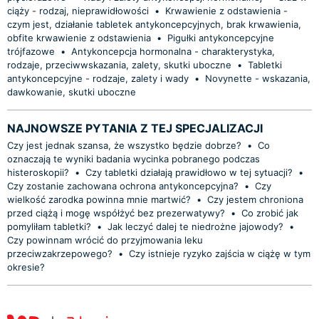
ciąży - rodzaj, nieprawidłowości
•
Krwawienie z odstawienia -
czym jest, działanie tabletek antykoncepcyjnych, brak krwawienia,
obfite krwawienie z odstawienia
•
Pigułki antykoncepcyjne
trójfazowe
•
Antykoncepcja hormonalna - charakterystyka,
rodzaje, przeciwwskazania, zalety, skutki uboczne
•
Tabletki
antykoncepcyjne - rodzaje, zalety i wady
•
Novynette - wskazania,
dawkowanie, skutki uboczne
NAJNOWSZE PYTANIA Z TEJ SPECJALIZACJI
Czy jest jednak szansa, że wszystko będzie dobrze?
•
Co
oznaczają te wyniki badania wycinka pobranego podczas
histeroskopii?
•
Czy tabletki działają prawidłowo w tej sytuacji?
•
Czy zostanie zachowana ochrona antykoncepcyjna?
•
Czy
wielkość zarodka powinna mnie martwić?
•
Czy jestem chroniona
przed ciążą i mogę współżyć bez prezerwatywy?
•
Co zrobić jak
pomyliłam tabletki?
•
Jak leczyć dalej te niedrożne jajowody?
•
Czy powinnam wrócić do przyjmowania leku
przeciwzakrzepowego?
•
Czy istnieje ryzyko zajścia w ciążę w tym
okresie?