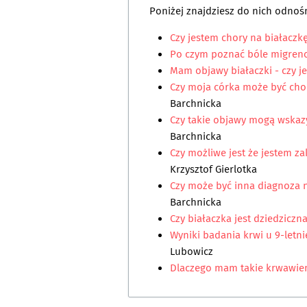
Poniżej znajdziesz do nich odnośn
Czy jestem chory na białaczk
Po czym poznać bóle migren
Mam objawy białaczki - czy j
Czy moja córka może być cho
Barchnicka
Czy takie objawy mogą wskaz
Barchnicka
Czy możliwe jest że jestem z
Krzysztof Gierlotka
Czy może być inna diagnoza n
Barchnicka
Czy białaczka jest dziedziczn
Wyniki badania krwi u 9-letni
Lubowicz
Dlaczego mam takie krwawien