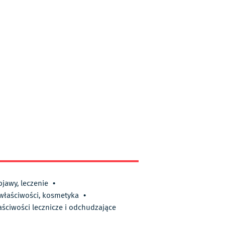
bjawy, leczenie
•
 właściwości, kosmetyka
•
aściwości lecznicze i odchudzające