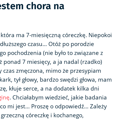
jestem chora na
 która ma 7-miesięczną córeczkę. Niepokoi
łuższego czasu... Otóż po porodzie
o pochodzenia (nie było to związane z
ż ponad 7 miesięcy, a ja nadal (rzadko)
ły czas zmęczona, mimo że przesypiam
 kark, tył głowy, bardzo swędzi głowa, mam
zę, kłuje serce, a na dodatek kilka dni
ginę
. Chciałabym wiedzieć, jakie badania
o mi jest... Proszę o odpowiedź... Zależy
 grzeczną córeczkę i kochanego,