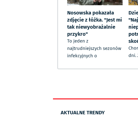
Nosowska pokazała
Dzi
zdjęcie z łóżka. "Jest mi
"Na
tak niewyobrażalnie
niep
przykro"
potr
sko
To jeden z
Chor
najtrudniejszych sezonów
dni.
infekcyjnych o
AKTUALNE TRENDY