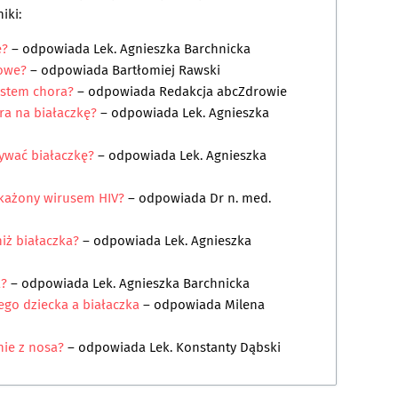
iki:
ę?
– odpowiada
Lek. Agnieszka Barchnicka
owe?
– odpowiada
Bartłomiej Rawski
estem chora?
– odpowiada
Redakcja abcZdrowie
ra na białaczkę?
– odpowiada
Lek. Agnieszka
ywać białaczkę?
– odpowiada
Lek. Agnieszka
akażony wirusem HIV?
– odpowiada
Dr n. med.
iż białaczka?
– odpowiada
Lek. Agnieszka
a?
– odpowiada
Lek. Agnieszka Barchnicka
ego dziecka a białaczka
– odpowiada
Milena
ie z nosa?
– odpowiada
Lek. Konstanty Dąbski