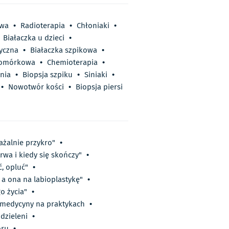
owa
•
Radioterapia
•
Chłoniaki
•
Białaczka u dzieci
•
tyczna
•
Białaczka szpikowa
•
komórkowa
•
Chemioterapia
•
nia
•
Biopsja szpiku
•
Siniaki
•
•
Nowotwór kości
•
Biopsja piersi
ażalnie przykro"
•
rwa i kiedy się skończy"
•
ć, opluć"
•
 a ona na labioplastykę"
•
o życia"
•
i medycyny na praktykach
•
dzieleni
•
oru
•