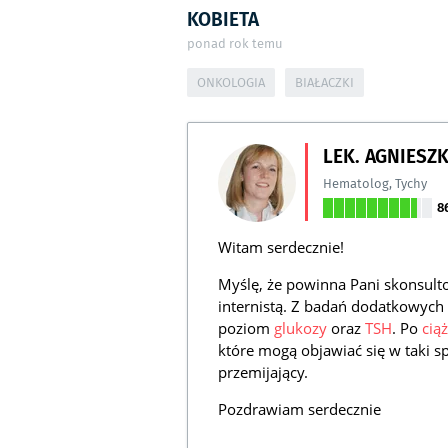
KOBIETA
ponad rok temu
ONKOLOGIA
BIAŁACZKI
LEK. AGNIESZ
Hematolog
,
Tychy
8
Witam serdecznie!
Myślę, że powinna Pani skonsul
internistą. Z badań dodatkowyc
poziom
glukozy
oraz
TSH
. Po
cią
które mogą objawiać się w taki sp
przemijający.
Pozdrawiam serdecznie