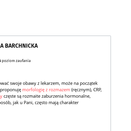
KA BARCHNICKA
6
poziom zaufania
tować swoje obawy z lekarzem, może na początek
h proponuję
morfologię z rozmazem
(ręcznym), CRP,
ży
częste są rozmaite zaburzenia hormonalne,
osób, jak u Pani, często mają charakter