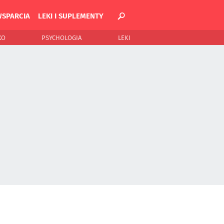
WSPARCIA
LEKI I SUPLEMENTY
KO
PSYCHOLOGIA
LEKI