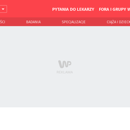
PYTANIA DO LEKARZY
FORA I GRUPY 
J
ŚCI
BADANIA
SPECJALIZACJE
CIĄŻA I DZIEC