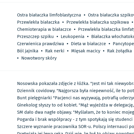
Ostra białaczka limfoblastyczna
•
Ostra białaczka szpik
Przewlekła białaczka
•
Przewlekła białaczka szpikowa
•
Chemioterapia w białaczce
•
Przewlekła białaczka limfa
Przeszczep szpiku
•
Leukopenia
•
Białaczka włochato
Czerwienica prawdziwa
•
Dieta w białaczce
•
Pancytope
Ból jajnika
•
Rak nerki
•
Mięsak macicy
•
Rak żołądka
•
Nowotwory skóry
Nosowska pokazała zdjęcie z łóżka. "Jest mi tak niewyobr
Dziennik covidowy. "Najgorsza była niepewność, ile to pot
Bunt pielęgniarki "Pacjenci nas wyzywają, potrafią uderzy
Ginekolog słyszy to od kobiet. "Mąż wyjeżdża w delegację,
SM dało dwa nagłe objawy. "Myślałam, że to koniec mojeg
Pogarda i brak współpracy - z tym spotykają się studenc
Szczere wyznanie pracownika SOR-u. Polscy internauci po
Drętwiała jej lewa ręka. Dziś wie, że był to objaw nowotw