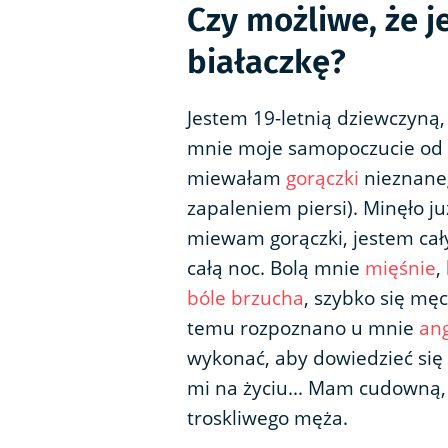
Czy możliwe, że 
białaczkę?
Jestem 19-letnią dziewczyną,
mnie moje samopoczucie od d
miewałam
gorączki
nieznaneg
zapaleniem piersi). Minęło ju
miewam gorączki, jestem ca
całą noc. Bolą mnie
mięśnie
,
bóle brzucha
, szybko się męc
temu rozpoznano u mnie
an
wykonać, aby dowiedzieć się c
mi na życiu... Mam cudowną,
troskliwego męża.