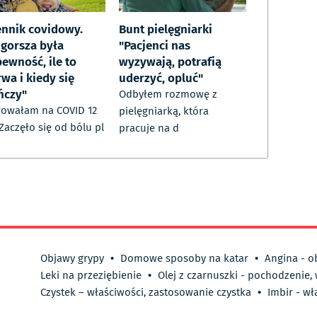
ennik covidowy.
Bunt pielęgniarki
jgorsza była
"Pacjenci nas
ewność, ile to
wyzywają, potrafią
wa i kiedy się
uderzyć, opluć"
ńczy"
Odbyłem rozmowę z
owałam na COVID 12
pielęgniarką, która
 Zaczęło się od bólu pl
pracuje na d
Objawy grypy
•
Domowe sposoby na katar
•
Angina - o
Leki na przeziębienie
•
Olej z czarnuszki - pochodzenie,
Czystek – właściwości, zastosowanie czystka
•
Imbir - wł